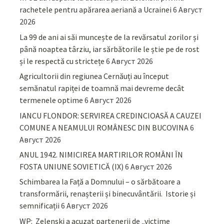
rachetele pentru apărarea aeriană a Ucrainei
6 Август
2026
La 99 de ani ai săi muncește de la revărsatul zorilor și
până noaptea târziu, iar sărbătorile le știe pe de rost
și le respectă cu strictețe
6 Август 2026
Agricultorii din regiunea Cernăuți au început
semănatul rapiței de toamnă mai devreme decât
termenele optime
6 Август 2026
IANCU FLONDOR: SERVIREA CREDINCIOASĂ A CAUZEI
COMUNE A NEAMULUI ROMÂNESC DIN BUCOVINA
6
Август 2026
ANUL 1942. NIMICIREA MARTIRILOR ROMÂNI ÎN
FOSTA UNIUNE SOVIETICĂ (IX)
6 Август 2026
Schimbarea la Față a Domnului – o sărbătoare a
transformării, renașterii și binecuvântării. Istorie și
semnificații
6 Август 2026
WP: Zelenski a acuzat partenerii de „victime