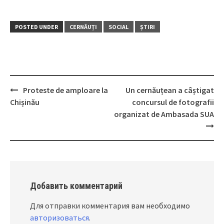
POSTED UNDER
CERNĂUȚI
SOCIAL
ȘTIRI
Proteste de amploare la
Un cernăuțean a câștigat
Post
Chișinău
concursul de fotografii
navigation
organizat de Ambasada SUA
Добавить комментарий
Для отправки комментария вам необходимо
авторизоваться
.