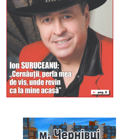
Буковина