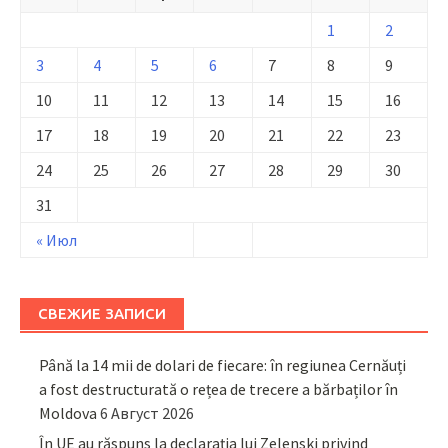
1
2
3
4
5
6
7
8
9
10
11
12
13
14
15
16
17
18
19
20
21
22
23
24
25
26
27
28
29
30
31
« Июл
СВЕЖИЕ ЗАПИСИ
Până la 14 mii de dolari de fiecare: în regiunea Cernăuți
a fost destructurată o rețea de trecere a bărbaților în
Moldova
6 Август 2026
În UE au răspuns la declarația lui Zelenski privind