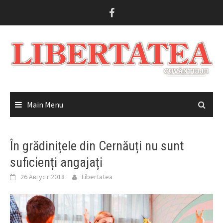
Skip
to
content
Main Menu
În grădinițele din Cernăuți nu sunt
suficienți angajați
26 Август 2018
Libertatea