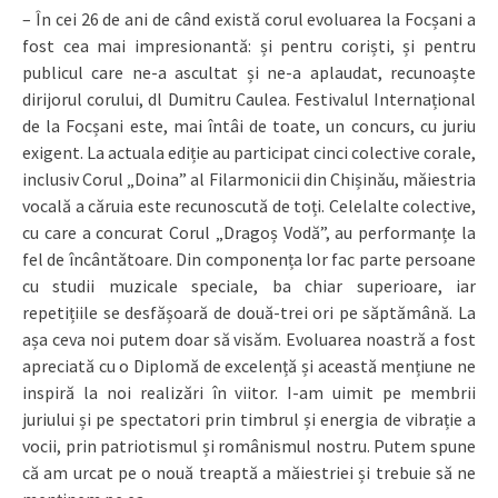
– În cei 26 de ani de când există corul evoluarea la Focșani a
fost cea mai impresionantă: și pentru coriști, și pentru
publicul care ne-a ascultat și ne-a aplaudat, recunoaște
dirijorul corului, dl Dumitru Caulea. Festivalul Internațional
de la Focșani este, mai întâi de toate, un concurs, cu juriu
exigent. La actuala ediție au participat cinci colective corale,
inclusiv Corul „Doina” al Filarmonicii din Chișinău, măiestria
vocală a căruia este recunoscută de toți. Celelalte colective,
cu care a concurat Corul „Dragoș Vodă”, au performanțe la
fel de încântătoare. Din componența lor fac parte persoane
cu studii muzicale speciale, ba chiar superioare, iar
repetițiile se desfășoară de două-trei ori pe săptămână. La
așa ceva noi putem doar să visăm. Evoluarea noastră a fost
apreciată cu o Diplomă de excelență și această mențiune ne
inspiră la noi realizări în viitor. I-am uimit pe membrii
juriului și pe spectatori prin timbrul și energia de vibrație a
vocii, prin patriotismul și românismul nostru. Putem spune
că am urcat pe o nouă treaptă a măiestriei și trebuie să ne