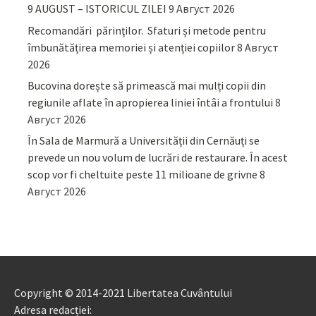
9 AUGUST – ISTORICUL ZILEI
9 Август 2026
Recomandări părinţilor. Sfaturi și metode pentru
îmbunătățirea memoriei și atenției copiilor
8 Август
2026
Bucovina dorește să primească mai mulți copii din
regiunile aflate în apropierea liniei întâi a frontului
8
Август 2026
În Sala de Marmură a Universității din Cernăuți se
prevede un nou volum de lucrări de restaurare. În acest
scop vor fi cheltuite peste 11 milioane de grivne
8
Август 2026
Copyright © 2014-2021 Libertatea Cuvântului
Adresa redacției: