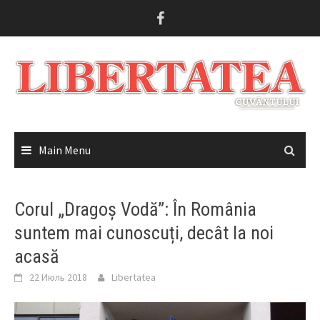
Skip
to
content
Main Menu
Corul „Dragoș Vodă”: În România
suntem mai cunoscuți, decât la noi
acasă
22 Июль 2018
Libertatea