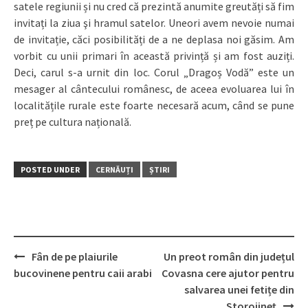
satele regiunii și nu cred că prezintă anumite greutăți să fim
invitați la ziua şi hramul satelor. Uneori avem nevoie numai
de invitație, căci posibilități de a ne deplasa noi găsim. Am
vorbit cu unii primari în această privință și am fost auziți.
Deci, carul s-a urnit din loc. Corul „Dragoș Vodă” este un
mesager al cântecului românesc, de aceea evoluarea lui în
localitățile rurale este foarte necesară acum, când se pune
preț pe cultura națională.
POSTED UNDER
CERNĂUȚI
ȘTIRI
Fân de pe plaiurile
Un preot român din județul
Post
bucovinene pentru caii arabi
Covasna cere ajutor pentru
navigation
salvarea unei fetițe din
Storojineț