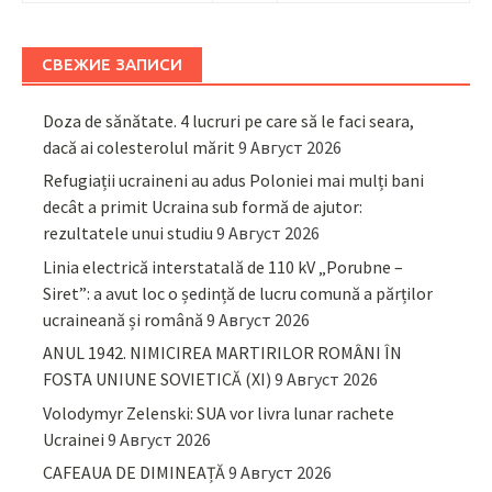
СВЕЖИЕ ЗАПИСИ
Doza de sănătate. 4 lucruri pe care să le faci seara,
dacă ai colesterolul mărit
9 Август 2026
Refugiații ucraineni au adus Poloniei mai mulți bani
decât a primit Ucraina sub formă de ajutor:
rezultatele unui studiu
9 Август 2026
Linia electrică interstatală de 110 kV „Porubne –
Siret”: a avut loc o ședință de lucru comună a părților
ucraineană și română
9 Август 2026
ANUL 1942. NIMICIREA MARTIRILOR ROMÂNI ÎN
FOSTA UNIUNE SOVIETICĂ (XI)
9 Август 2026
Volodymyr Zelenski: SUA vor livra lunar rachete
Ucrainei
9 Август 2026
CAFEAUA DE DIMINEAȚĂ
9 Август 2026