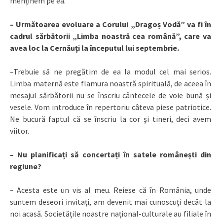
menținem pe ea.
– Următoarea evoluare a Corului „Dragoș Vodă” va fi în
cadrul sărbătorii „Limba noastră cea română”, care va
avea loc la Cernăuți la începutul lui septembrie.
–Trebuie să ne pregătim de ea la modul cel mai serios.
Limba maternă este flamura noastră spirituală, de aceea în
mesajul sărbătorii nu se înscriu cântecele de voie bună și
vesele. Vom introduce în repertoriu câteva piese patriotice.
Ne bucură faptul că se înscriu la cor și tineri, deci avem
viitor.
– Nu planificați să concertați în satele românești din
regiune?
– Acesta este un vis al meu. Reiese că în România, unde
suntem deseori invitați, am devenit mai cunoscuți decât la
noi acasă. Societățile noastre național-culturale au filiale în