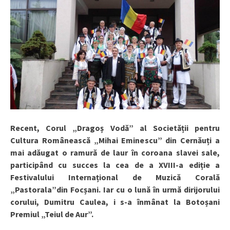
Recent, Corul „Dragoș Vodă” al Societății pentru
Cultura Românească „Mihai Eminescu” din Cernăuți a
mai adăugat o ramură de laur în coroana slavei sale,
participând cu succes la cea de a XVIII-a ediție a
Festivalului Internațional de Muzică Corală
„Pastorala”din Focșani. Iar cu o lună în urmă dirijorului
corului, Dumitru Caulea, i s-a înmânat la Botoșani
Premiul „Teiul de Aur”.