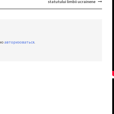
statutului limbii ucrainene
имо
авторизоваться
.