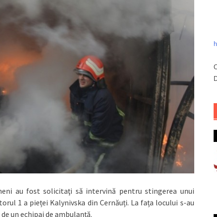
h
C
D
eni au fost solicitaţi să intervină pentru stingerea unui
orul 1 a pieței Kalynivska din Cernăuți. La fața locului s-au
i de un echipaj de ambulanță.