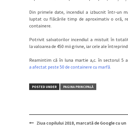
Din primele date, incendiul a izbucnit într-un m
luptat cu flăcările timp de aproximativ o oră, re
containere.
Potrivit salvatorilor incendiul a mistuit în tota
la valoarea de 450 mii grivne, iar cele ale întreprind
Reamintim că în luna martie a,c. în sectorul 5 
a afectat peste 50 de containere cu marfă.
POSTED UNDER
PAGINA PRINCIPALĂ
Ziua copilului 2018, marcată de Google cu un