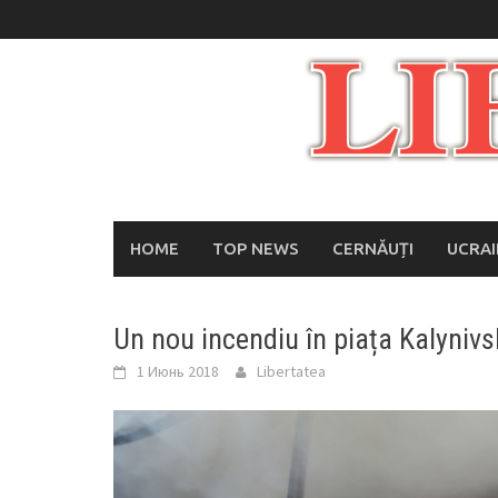
Skip
to
content
HOME
TOP NEWS
CERNĂUȚI
UCRA
Un nou incendiu în piața Kalynivs
1 Июнь 2018
Libertatea