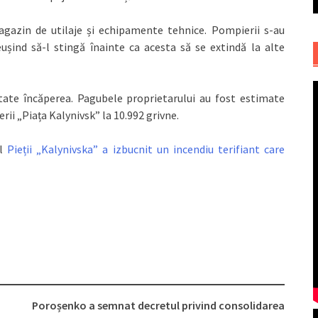
agazin de utilaje și echipamente tehnice. Pompierii s-au
ușind să-l stingă înainte ca acesta să se extindă la alte
litate încăperea. Pagubele proprietarului au fost estimate
erii „Piața Kalynivsk” la 10.992 grivne.
al
Pieții „Kalynivska” a izbucnit un incendiu terifiant care
Poroșenko a semnat decretul privind consolidarea