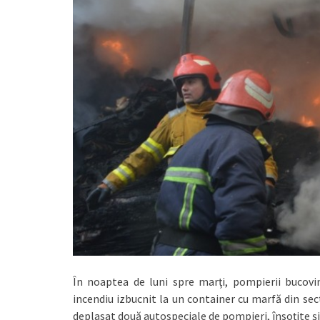
În noaptea de luni spre marţi, pompierii bucovin
incendiu izbucnit la un container cu marfă din sect
deplasat două autospeciale de pompieri, însoțite ș