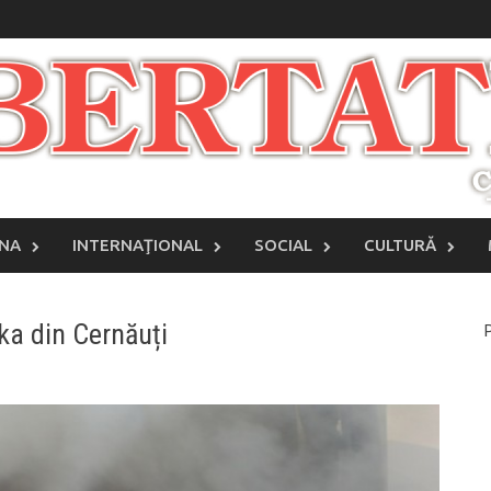
INA
INTERNAŢIONAL
SOCIAL
CULTURĂ
ka din Cernăuți
P