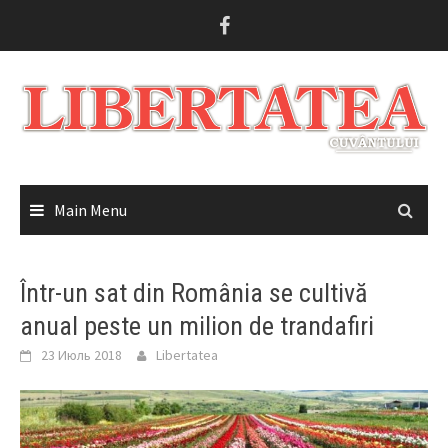
Skip
to
content
Main Menu
Într-un sat din România se cultivă
anual peste un milion de trandafiri
23 Июль 2018
Libertatea