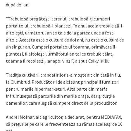
după doi ani.
”Trebuie să pregăteşti terenul, trebuie să-ţi cumperi
portaltoiul, trebuie să-l plantezi, în anul acela trebuie să-l
altoieşti, următorul an se taie de la partea unde a fost
altoit. Aceasta este o cultură de doi ani, nu este o cultură de
un singur an. Cumperi portaltoiul toamna, primăvara îl
plantezi, îl altoieşti, următorul an tai ce trebuie tăiat,
toamna îl recoltezi, iar apoi vinzi”, a spus Csiky Iuliu.
Tradiţia cultivării trandafirilor s-a moştenit din tată în fiu,
la Ciumbrud. Producătorii de aici sunt principalii furnizori
pentru marile hipermarketuri. Altă parte din marfă
înfrumuseţează parcurile din marile oraşe, dar şi curţile
oamenilor, care aleg să cumpere direct de la producător.
Andrei Molnar, alt agricultor, a declarat, pentru MEDIAFAX,
că preţurile pe care le frecventează au rămas aceleaşi de 10