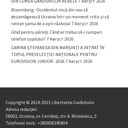
DIN LUMEA GÂNDURILOR REBELE
7 Август 2026
Bloomberg: Occidentul riscă din nou să
dezamăgească Ucraina într-un moment critic și să
rateze șansa de a opri războiul
7 Август 2026
Ghid pentru părinţi. Când ar trebui să-i cumperi
telefon copilului?
7 Август 2026
CARINA ȘTEFANESA DIN MARȘINȚI A INTRAT ÎN
TOPUL PRESELECȚIEI NAȚIONALE PENTRU
EUROVISION JUNIOR- 2026
7 Август 2026
Copyright © 2014-2021 Libertatea Cuvântului
Adresa redacției:
58002, Ucraina, or. Cernăuți, str. A. Mickiewicz, 5
Telefonul mob.: +380958345804