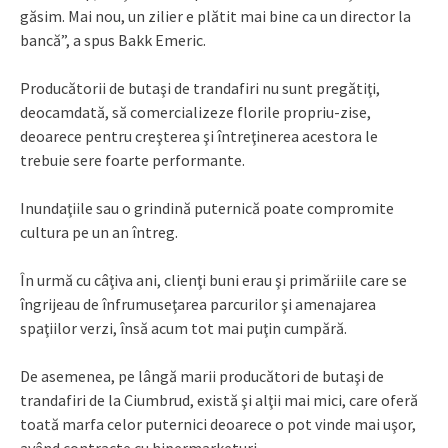
găsim. Mai nou, un zilier e plătit mai bine ca un director la
bancă”, a spus Bakk Emeric.
Producătorii de butaşi de trandafiri nu sunt pregătiţi,
deocamdată, să comercializeze florile propriu-zise,
deoarece pentru creşterea şi întreţinerea acestora le
trebuie sere foarte performante.
Inundaţiile sau o grindină puternică poate compromite
cultura pe un an întreg.
În urmă cu câţiva ani, clienţi buni erau şi primăriile care se
îngrijeau de înfrumuseţarea parcurilor şi amenajarea
spaţiilor verzi, însă acum tot mai puţin cumpără.
De asemenea, pe lângă marii producători de butaşi de
trandafiri de la Ciumbrud, există şi alţii mai mici, care oferă
toată marfa celor puternici deoarece o pot vinde mai uşor,