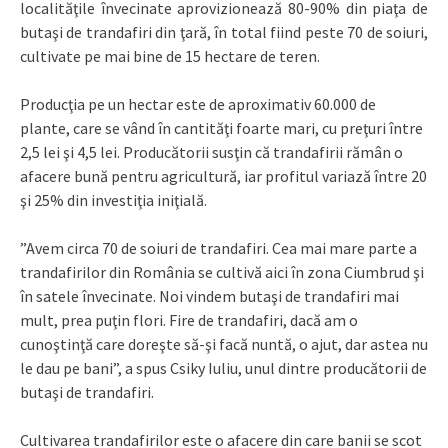
localităţile învecinate aprovizionează 80-90% din piaţa de
butaşi de trandafiri din ţară, în total fiind peste 70 de soiuri,
cultivate pe mai bine de 15 hectare de teren.
Producţia pe un hectar este de aproximativ 60.000 de
plante, care se vând în cantităţi foarte mari, cu preţuri între
2,5 lei şi 4,5 lei. Producătorii susţin că trandafirii rămân o
afacere bună pentru agricultură, iar profitul variază între 20
şi 25% din investiţia iniţială.
”Avem circa 70 de soiuri de trandafiri. Cea mai mare parte a
trandafirilor din România se cultivă aici în zona Ciumbrud şi
în satele învecinate. Noi vindem butaşi de trandafiri mai
mult, prea puţin flori. Fire de trandafiri, dacă am o
cunoştinţă care doreşte să-şi facă nuntă, o ajut, dar astea nu
le dau pe bani”, a spus Csiky Iuliu, unul dintre producătorii de
butaşi de trandafiri.
Cultivarea trandafirilor este o afacere din care banii se scot