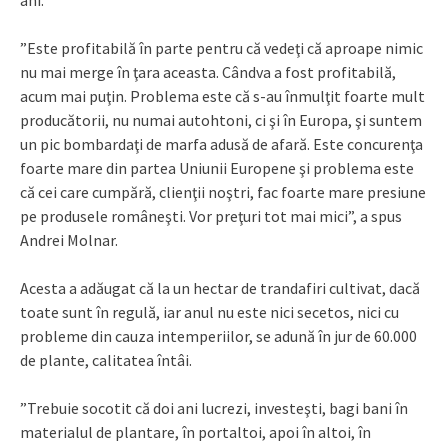
ani.
”Este profitabilă în parte pentru că vedeţi că aproape nimic
nu mai merge în ţara aceasta. Cândva a fost profitabilă,
acum mai puţin. Problema este că s-au înmulţit foarte mult
producătorii, nu numai autohtoni, ci şi în Europa, şi suntem
un pic bombardaţi de marfa adusă de afară. Este concurenţa
foarte mare din partea Uniunii Europene şi problema este
că cei care cumpără, clienţii noştri, fac foarte mare presiune
pe produsele româneşti. Vor preţuri tot mai mici”, a spus
Andrei Molnar.
Acesta a adăugat că la un hectar de trandafiri cultivat, dacă
toate sunt în regulă, iar anul nu este nici secetos, nici cu
probleme din cauza intemperiilor, se adună în jur de 60.000
de plante, calitatea întâi.
”Trebuie socotit că doi ani lucrezi, investeşti, bagi bani în
materialul de plantare, în portaltoi, apoi în altoi, în