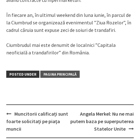
având contracte cu hipermarketuri.
În fiecare an, în ultimul weekend din luna iunie, în parcul de
la Ciumbrud se organizează evenimentul ”Ziua Rozelor”, în
cadrul căruia sunt expuse zeci de soiuri de trandafiri.
Ciumbrudul mai este denumit de localnici ”Capitala
neoficială a trandafirilor” din România.
POSTED UNDER
PAGINA PRINCIPALĂ
Muncitorii calificați sunt
Angela Merkel: Nu ne mai
Post
foarte solicitaţi pe piaţa
putem baza pe superputerea
navigation
muncii
Statelor Unite