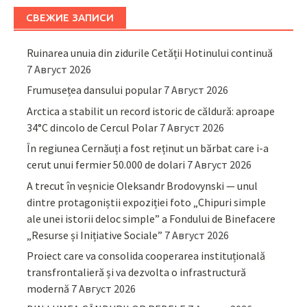
СВЕЖИЕ ЗАПИСИ
Ruinarea unuia din zidurile Cetății Hotinului continuă
7 Август 2026
Frumusețea dansului popular
7 Август 2026
Arctica a stabilit un record istoric de căldură: aproape
34°C dincolo de Cercul Polar
7 Август 2026
În regiunea Cernăuți a fost reținut un bărbat care i-a
cerut unui fermier 50.000 de dolari
7 Август 2026
A trecut în veșnicie Oleksandr Brodovynski — unul
dintre protagoniștii expoziției foto „Chipuri simple
ale unei istorii deloc simple” a Fondului de Binefacere
„Resurse și Inițiative Sociale”
7 Август 2026
Proiect care va consolida cooperarea instituțională
transfrontalieră și va dezvolta o infrastructură
modernă
7 Август 2026