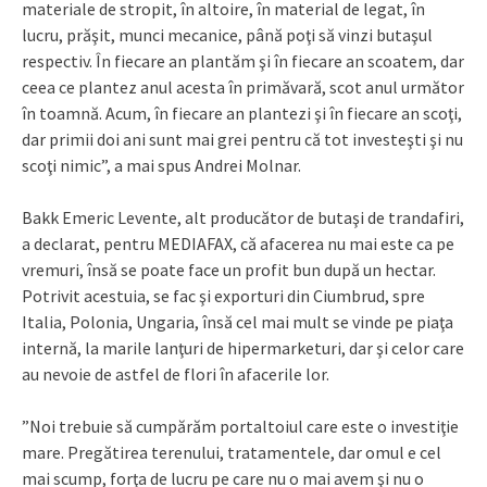
materiale de stropit, în altoire, în material de legat, în
lucru, prăşit, munci mecanice, până poţi să vinzi butaşul
respectiv. În fiecare an plantăm şi în fiecare an scoatem, dar
ceea ce plantez anul acesta în primăvară, scot anul următor
în toamnă. Acum, în fiecare an plantezi şi în fiecare an scoţi,
dar primii doi ani sunt mai grei pentru că tot investeşti şi nu
scoţi nimic”, a mai spus Andrei Molnar.
Bakk Emeric Levente, alt producător de butaşi de trandafiri,
a declarat, pentru MEDIAFAX, că afacerea nu mai este ca pe
vremuri, însă se poate face un profit bun după un hectar.
Potrivit acestuia, se fac şi exporturi din Ciumbrud, spre
Italia, Polonia, Ungaria, însă cel mai mult se vinde pe piaţa
internă, la marile lanţuri de hipermarketuri, dar şi celor care
au nevoie de astfel de flori în afacerile lor.
”Noi trebuie să cumpărăm portaltoiul care este o investiţie
mare. Pregătirea terenului, tratamentele, dar omul e cel
mai scump, forţa de lucru pe care nu o mai avem şi nu o