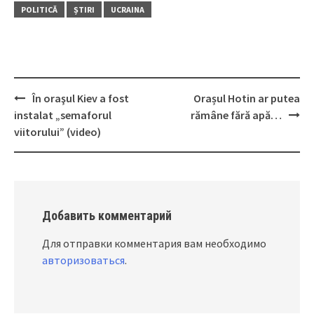
POLITICĂ
ȘTIRI
UCRAINA
În oraşul Kiev a fost
Orașul Hotin ar putea
Post
instalat „semaforul
rămâne fără apă…
navigation
viitorului” (video)
Добавить комментарий
Для отправки комментария вам необходимо
авторизоваться
.