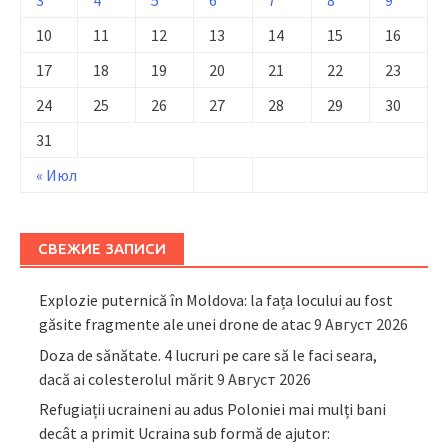
3
4
5
6
7
8
9
10
11
12
13
14
15
16
17
18
19
20
21
22
23
24
25
26
27
28
29
30
31
« Июл
СВЕЖИЕ ЗАПИСИ
Explozie puternică în Moldova: la fața locului au fost
găsite fragmente ale unei drone de atac
9 Август 2026
Doza de sănătate. 4 lucruri pe care să le faci seara,
dacă ai colesterolul mărit
9 Август 2026
Refugiații ucraineni au adus Poloniei mai mulți bani
decât a primit Ucraina sub formă de ajutor: