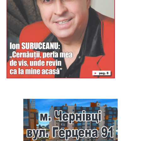
Буковина