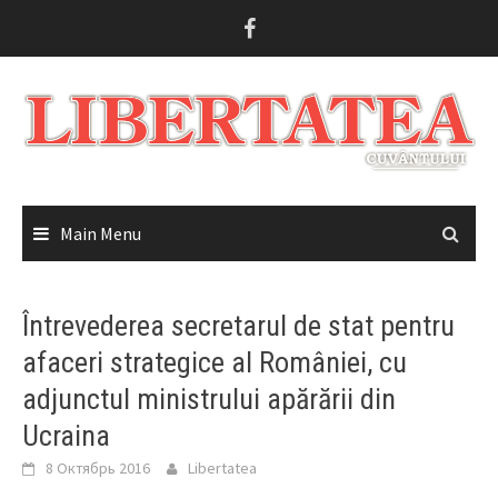
Skip
to
content
Main Menu
Întrevederea secretarul de stat pentru
afaceri strategice al României, cu
adjunctul ministrului apărării din
Ucraina
8 Октябрь 2016
Libertatea