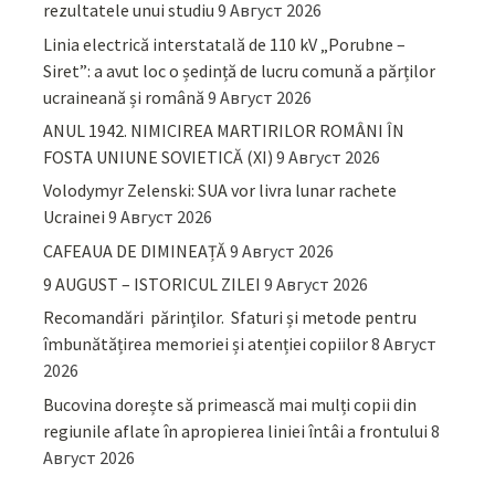
rezultatele unui studiu
9 Август 2026
Linia electrică interstatală de 110 kV „Porubne –
Siret”: a avut loc o ședință de lucru comună a părților
ucraineană și română
9 Август 2026
ANUL 1942. NIMICIREA MARTIRILOR ROMÂNI ÎN
FOSTA UNIUNE SOVIETICĂ (XI)
9 Август 2026
Volodymyr Zelenski: SUA vor livra lunar rachete
Ucrainei
9 Август 2026
CAFEAUA DE DIMINEAȚĂ
9 Август 2026
9 AUGUST – ISTORICUL ZILEI
9 Август 2026
Recomandări părinţilor. Sfaturi și metode pentru
îmbunătățirea memoriei și atenției copiilor
8 Август
2026
Bucovina dorește să primească mai mulți copii din
regiunile aflate în apropierea liniei întâi a frontului
8
Август 2026