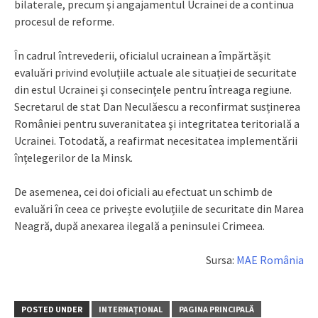
bilaterale, precum şi angajamentul Ucrainei de a continua
procesul de reforme.
În cadrul întrevederii, oficialul ucrainean a împărtăşit
evaluări privind evoluțiile actuale ale situației de securitate
din estul Ucrainei şi consecinţele pentru întreaga regiune.
Secretarul de stat Dan Neculăescu a reconfirmat susținerea
României pentru suveranitatea şi integritatea teritorială a
Ucrainei. Totodată, a reafirmat necesitatea implementării
înțelegerilor de la Minsk.
De asemenea, cei doi oficiali au efectuat un schimb de
evaluări în ceea ce privește evoluțiile de securitate din Marea
Neagră, după anexarea ilegală a peninsulei Crimeea.
Sursa:
MAE România
POSTED UNDER
INTERNAŢIONAL
PAGINA PRINCIPALĂ