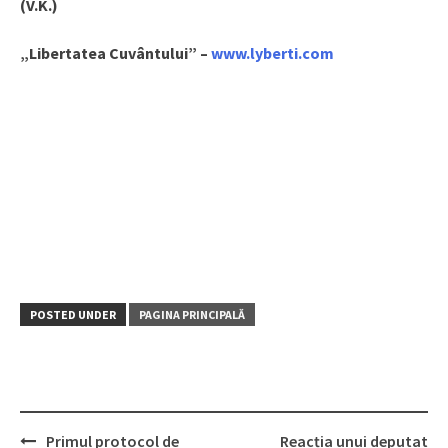
(V.K.)
„Libertatea Cuvântului” –
www.lyberti.com
POSTED UNDER
PAGINA PRINCIPALĂ
Primul protocol de
Reacția unui deputat