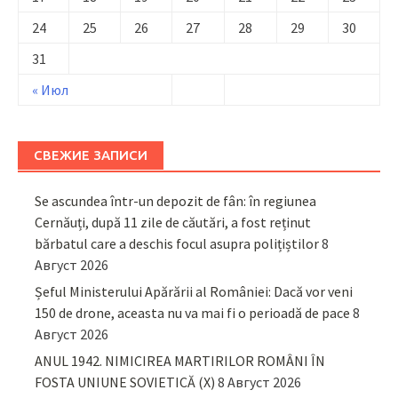
24
25
26
27
28
29
30
31
« Июл
СВЕЖИЕ ЗАПИСИ
Se ascundea într-un depozit de fân: în regiunea
Cernăuți, după 11 zile de căutări, a fost reținut
bărbatul care a deschis focul asupra polițiștilor
8
Август 2026
Șeful Ministerului Apărării al României: Dacă vor veni
150 de drone, aceasta nu va mai fi o perioadă de pace
8
Август 2026
ANUL 1942. NIMICIREA MARTIRILOR ROMÂNI ÎN
FOSTA UNIUNE SOVIETICĂ (X)
8 Август 2026