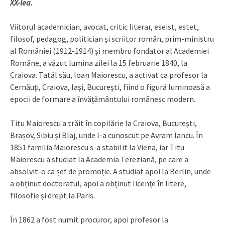
XX-lea.
Viitorul academician, avocat, critic literar, eseist, estet,
filosof, pedagog, politician și scriitor român, prim-ministru
al României (1912-1914) și membru fondator al Academiei
Române, a văzut lumina zilei la 15 februarie 1840, la
Craiova. Tatăl său, Ioan Maiorescu, a activat ca profesor la
Cernăuți, Craiova, Iași, București, fiind o figură luminoasă a
epocii de formare a învățământului românesc modern.
Titu Maiorescu a trăit în copilărie la Craiova, București,
Brașov, Sibiu și Blaj, unde l-a cunoscut pe Avram Iancu. În
1851 familia Maiorescu s-a stabilit la Viena, iar Titu
Maiorescu a studiat la Academia Tereziană, pe care a
absolvit-o ca șef de promoție. A studiat apoi la Berlin, unde
a obținut doctoratul, apoi a obținut licențe în litere,
filosofie și drept la Paris.
În 1862 a fost numit procuror, apoi profesor la