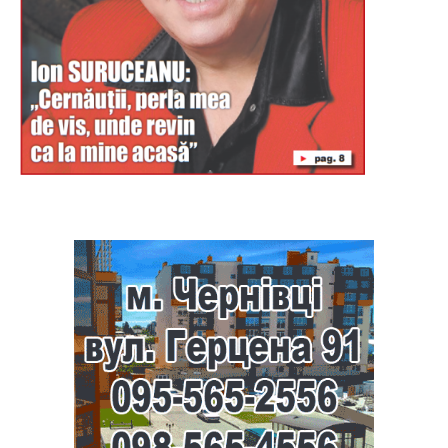
Буковина