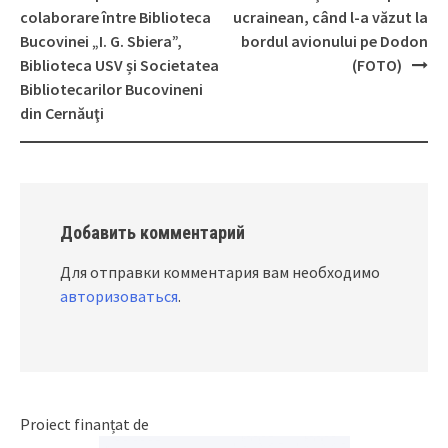
Post
colaborare între Biblioteca
ucrainean, când l-a văzut la
navigation
Bucovinei „I. G. Sbiera”,
bordul avionului pe Dodon
Biblioteca USV și Societatea
(FOTO)
Bibliotecarilor Bucovineni
din Cernăuţi
Добавить комментарий
Для отправки комментария вам необходимо
авторизоваться
.
Proiect finanțat de