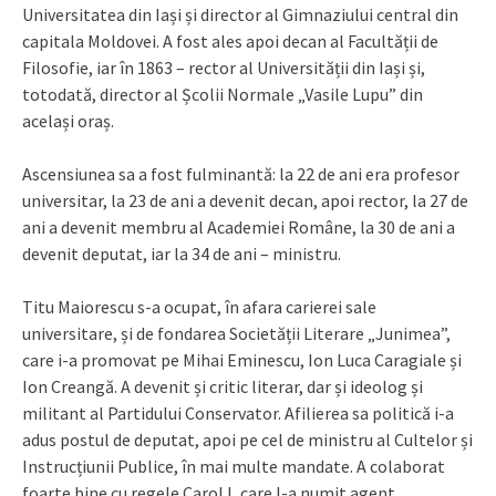
Universitatea din Iași și director al Gimnaziului central din
capitala Moldovei. A fost ales apoi decan al Facultății de
Filosofie, iar în 1863 – rector al Universității din Iași și,
totodată, director al Școlii Normale „Vasile Lupu” din
același oraș.
Ascensiunea sa a fost fulminantă: la 22 de ani era profesor
universitar, la 23 de ani a devenit decan, apoi rector, la 27 de
ani a devenit membru al Academiei Române, la 30 de ani a
devenit deputat, iar la 34 de ani – ministru.
Titu Maiorescu s-a ocupat, în afara carierei sale
universitare, și de fondarea Societății Literare „Junimea”,
care i-a promovat pe Mihai Eminescu, Ion Luca Caragiale și
Ion Creangă. A devenit și critic literar, dar și ideolog și
militant al Partidului Conservator. Afilierea sa politică i-a
adus postul de deputat, apoi pe cel de ministru al Cultelor și
Instrucțiunii Publice, în mai multe mandate. A colaborat
foarte bine cu regele Carol I, care l-a numit agent