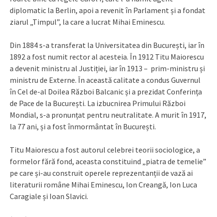
diplomatic la Berlin, apoi a revenit în Parlament și a fondat
ziarul „Timpul”, la care a lucrat Mihai Eminescu.
Din 1884 s-a transferat la Universitatea din București, iar în
1892 a fost numit rector al acesteia. În 1912 Titu Maiorescu
a devenit ministru al Justiției, iar în 1913 – prim-ministru și
ministru de Externe. În această calitate a condus Guvernul
în Cel de-al Doilea Război Balcanic și a prezidat Conferința
de Pace de la București. La izbucnirea Primului Război
Mondial, s-a pronunțat pentru neutralitate. A murit în 1917,
la 77 ani, și a fost înmormântat în București.
Titu Maiorescu a fost autorul celebrei teorii sociologice, a
formelor fără fond, aceasta constituind „piatra de temelie”
pe care și-au construit operele reprezentanții de vază ai
literaturii române Mihai Eminescu, Ion Creangă, Ion Luca
Caragiale și Ioan Slavici.