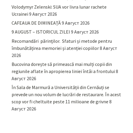
Volodymyr Zelenski: SUA vor livra lunar rachete
Ucrainei
9 Август 2026
CAFEAUA DE DIMINEAȚĂ
9 Август 2026
9 AUGUST – ISTORICUL ZILEI
9 Август 2026
Recomandări părinţilor. Sfaturi și metode pentru
îmbunătățirea memoriei și atenției copiilor
8 Август
2026
Bucovina dorește să primească mai mulți copii din
regiunile aflate în apropierea liniei întâi a frontului
8
Август 2026
În Sala de Marmură a Universității din Cernăuți se
prevede un nou volum de lucrări de restaurare. În acest
scop vor fi cheltuite peste 11 milioane de grivne
8
Август 2026