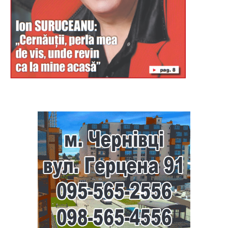
Буковина