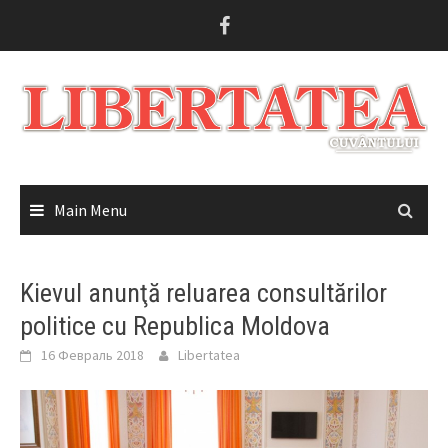
Skip
to
content
Main Menu
Kievul anunţă reluarea consultărilor
politice cu Republica Moldova
16 Февраль 2018
Libertatea