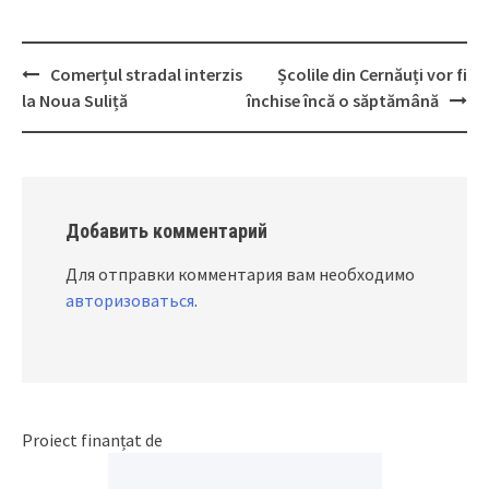
Comerțul stradal interzis
Școlile din Cernăuți vor fi
Post
la Noua Suliță
închise încă o săptămână
navigation
Добавить комментарий
Для отправки комментария вам необходимо
авторизоваться
.
Proiect finanțat de