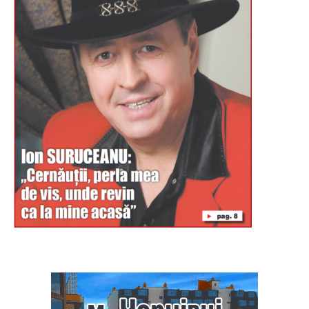
Буковина