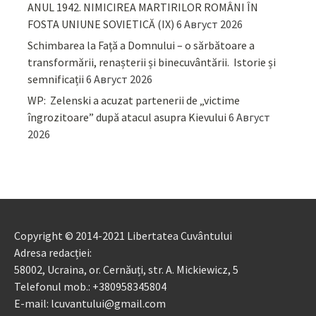
ANUL 1942. NIMICIREA MARTIRILOR ROMÂNI ÎN
FOSTA UNIUNE SOVIETICĂ (IX)
6 Август 2026
Schimbarea la Față a Domnului – o sărbătoare a
transformării, renașterii și binecuvântării. Istorie și
semnificații
6 Август 2026
WP: Zelenski a acuzat partenerii de „victime
îngrozitoare” după atacul asupra Kievului
6 Август
2026
Copyright © 2014-2021 Libertatea Cuvântului
Adresa redacției:
58002, Ucraina, or. Cernăuți, str. A. Mickiewicz, 5
Telefonul mob.: +380958345804
E-mail: lcuvantului@gmail.com