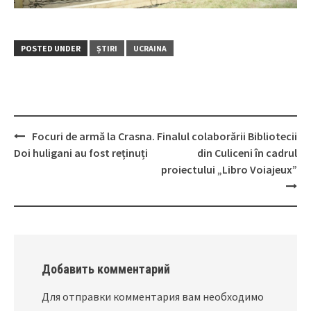
POSTED UNDER
ȘTIRI
UCRAINA
Focuri de armă la Crasna.
Finalul colaborării Bibliotecii
Post
Doi huligani au fost reținuți
din Culiceni în cadrul
navigation
proiectului „Libro Voiajeux”
Добавить комментарий
Для отправки комментария вам необходимо