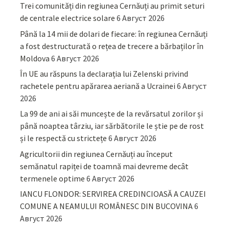
Trei comunități din regiunea Cernăuți au primit seturi
de centrale electrice solare
6 Август 2026
Până la 14 mii de dolari de fiecare: în regiunea Cernăuți
a fost destructurată o rețea de trecere a bărbaților în
Moldova
6 Август 2026
În UE au răspuns la declarația lui Zelenski privind
rachetele pentru apărarea aeriană a Ucrainei
6 Август
2026
La 99 de ani ai săi muncește de la revărsatul zorilor și
până noaptea târziu, iar sărbătorile le știe pe de rost
și le respectă cu strictețe
6 Август 2026
Agricultorii din regiunea Cernăuți au început
semănatul rapiței de toamnă mai devreme decât
termenele optime
6 Август 2026
IANCU FLONDOR: SERVIREA CREDINCIOASĂ A CAUZEI
COMUNE A NEAMULUI ROMÂNESC DIN BUCOVINA
6
Август 2026