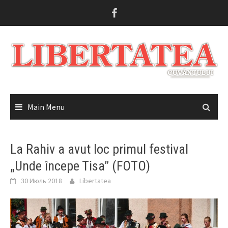
Skip
to
content
Main Menu
La Rahiv a avut loc primul festival
„Unde începe Tisa” (FOTO)
30 Июль 2018
Libertatea