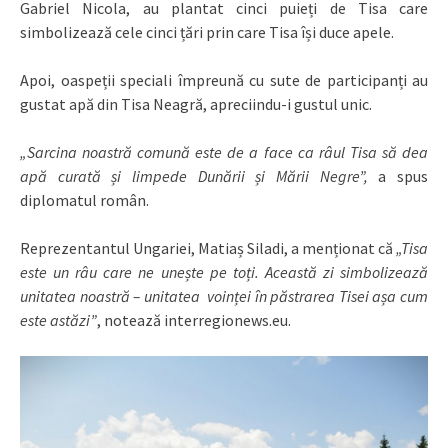
Gabriel Nicola, au plantat cinci puieți de Tisa care
simbolizează cele cinci țări prin care Tisa își duce apele.
Apoi, oaspeții speciali împreună cu sute de participanți au
gustat apă din Tisa Neagră, apreciindu-i gustul unic.
„Sarcina noastră comună este de a face ca râul Tisa să dea
apă curată și limpede Dunării și Mării Negre”,
a spus
diplomatul român.
Reprezentantul Ungariei, Matiaș Siladi, a menționat că
„Tisa
este un râu care ne unește pe toți. Această zi simbolizează
unitatea noastră – unitatea voinței în păstrarea Tisei așa cum
este astăzi”
, notează interregionews.eu.