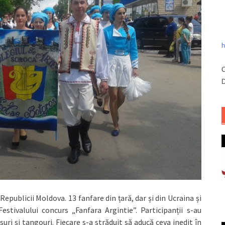
h
C
D
epublicii Moldova. 13 fanfare din țară, dar și din Ucraina și
stivalului concurs „Fanfara Argintie”. Participanții s-au
uri și tangouri. Fiecare s-a străduit să aducă ceva inedit în