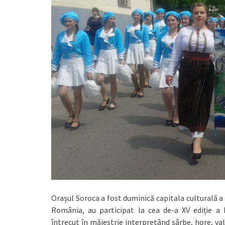
Orașul Soroca a fost duminică capitala culturală a R
România, au participat la cea de-a XV ediție a Fe
întrecut în măiestrie interpretând sârbe, hore, vals