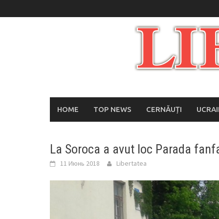
Skip
to
content
HOME
TOP NEWS
CERNĂUȚI
UCRA
La Soroca a avut loc Parada fanf
11 Июнь 2018
Libertatea