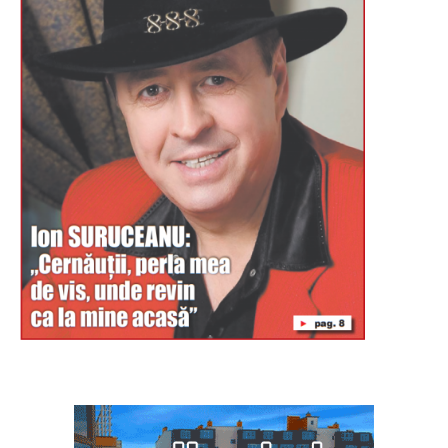
Буковина