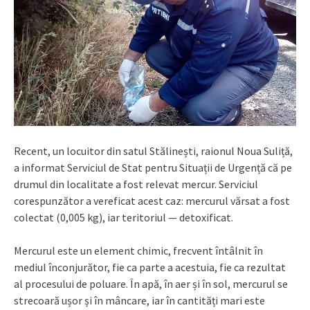
Recent, un locuitor din satul Stălinești, raionul Noua Suliță,
a informat Serviciul de Stat pentru Situații de Urgență că pe
drumul din localitate a fost relevat mercur. Serviciul
corespunzător a vereficat acest caz: mercurul vărsat a fost
colectat (0,005 kg), iar teritoriul — detoxificat.
Mercurul este un element chimic, frecvent întâlnit în
mediul înconjurător, fie ca parte a acestuia, fie ca rezultat
al procesului de poluare. În apă, în aer și în sol, mercurul se
strecoară ușor și în mâncare, iar în cantități mari este