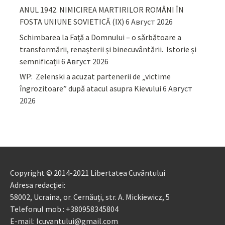
ANUL 1942. NIMICIREA MARTIRILOR ROMÂNI ÎN
FOSTA UNIUNE SOVIETICĂ (IX)
6 Август 2026
Schimbarea la Față a Domnului – o sărbătoare a
transformării, renașterii și binecuvântării. Istorie și
semnificații
6 Август 2026
WP: Zelenski a acuzat partenerii de „victime
îngrozitoare” după atacul asupra Kievului
6 Август
2026
Copyright © 2014-2021 Libertatea Cuvântului
Adresa redacției:
58002, Ucraina, or. Cernăuți, str. A. Mickiewicz, 5
Telefonul mob.: +380958345804
E-mail: lcuvantului@gmail.com