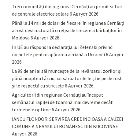
Trei comunități din regiunea Cernăuți au primit seturi
de centrale electrice solare
6 Август 2026
Până la 14 mii de dolari de fiecare: în regiunea Cernăuți
a fost destructurată o rețea de trecere a bărbaților în
Moldova
6 Август 2026
În UE au răspuns la declarația lui Zelenski privind
rachetele pentru apărarea aeriană a Ucrainei
6 Август
2026
La 99 de ani ai săi muncește de la revărsatul zorilor și
până noaptea târziu, iar sărbătorile le știe pe de rost
și le respectă cu strictețe
6 Август 2026
Agricultorii din regiunea Cernăuți au început
semănatul rapiței de toamnă mai devreme decât
termenele optime
6 Август 2026
IANCU FLONDOR: SERVIREA CREDINCIOASĂ A CAUZEI
COMUNE A NEAMULUI ROMÂNESC DIN BUCOVINA
6
Август 2026