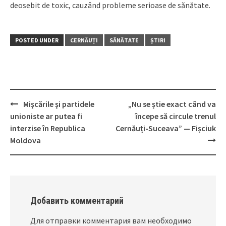
deosebit de toxic, cauzând probleme serioase de sănătate.
POSTED UNDER
CERNĂUȚI
SĂNĂTATE
ȘTIRI
Mişcările şi partidele
„Nu se știe exact când va
Post
unioniste ar putea fi
începe să circule trenul
navigation
interzise în Republica
Cernăuți-Suceava” — Fișciuk
Moldova
Добавить комментарий
Для отправки комментария вам необходимо