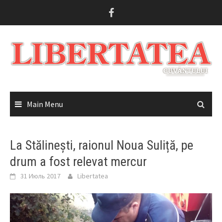
Skip
to
content
Main Menu
La Stălinești, raionul Noua Suliță, pe
drum a fost relevat mercur
31 Июль 2017
Libertatea