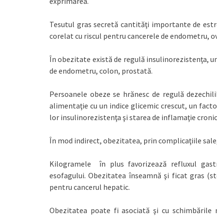
exprimarea.
Tesutul gras secretă cantităţi importante de estro
corelat cu riscul pentru cancerele de endometru, ov
În obezitate există de regulă insulinorezistenţa, un
de endometru, colon, prostată.
Persoanele obeze se hrănesc de regulă dezechilibr
alimentaţie cu un indice glicemic crescut, un fac
lor insulinorezistenţa şi starea de inflamaţie cronic
În mod indirect, obezitatea, prin complicaţiile sale,
Kilogramele în plus favorizează refluxul gast
esofagului. Obezitatea înseamnă şi ficat gras (s
pentru cancerul hepatic.
Obezitatea poate fi asociată şi cu schimbările n