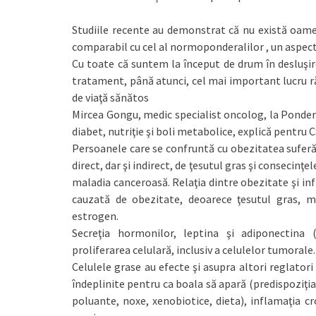
Studiile recente au demonstrat că nu există oam
comparabil cu cel al normoponderalilor , un aspect
Cu toate că suntem la început de drum în desluşire
tratament, până atunci, cel mai important lucru ră
de viaţă sănătos
Mircea Gongu, medic specialist oncolog, la Ponder
diabet, nutriţie şi boli metabolice, explică pentru 
Persoanele care se confruntă cu obezitatea suferă
direct, dar şi indirect, de ţesutul gras şi consecinţ
maladia canceroasă. Relaţia dintre obezitate şi inf
cauzată de obezitate, deoarece ţesutul gras, met
estrogen.
Secreţia hormonilor, leptina şi adiponectina 
proliferarea celulară, inclusiv a celulelor tumorale.
Celulele grase au efecte şi asupra altori reglatori
îndeplinite pentru ca boala să apară (predispoziţia
poluante, noxe, xenobiotice, dieta), inflamaţia cr