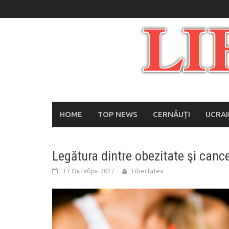
Skip
to
content
HOME
TOP NEWS
CERNĂUȚI
UCRA
Legătura dintre obezitate şi canc
17 Октябрь 2017
Libertatea