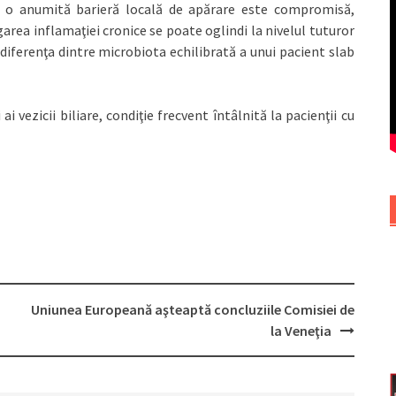
ă, o anumită barieră locală de apărare este compromisă,
garea inflamaţiei cronice se poate oglindi la nivelul tuturor
ă diferenţa dintre microbiota echilibrată a unui pacient slab
 vezicii biliare, condiţie frecvent întâlnită la pacienţii cu
Uniunea Europeană aşteaptă concluziile Comisiei de
la Veneţia