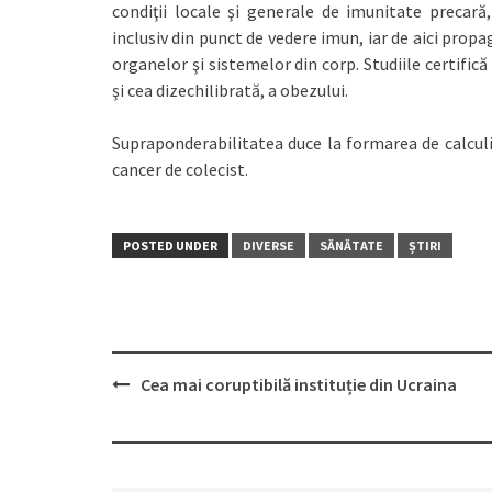
condiţii locale şi generale de imunitate precar
inclusiv din punct de vedere imun, iar de aici propa
organelor şi sistemelor din corp. Studiile certific
şi cea dizechilibrată, a obezului.
Supraponderabilitatea duce la formarea de calculi ai
cancer de colecist.
POSTED UNDER
DIVERSE
SĂNĂTATE
ȘTIRI
Cea mai coruptibilă instituție din Ucraina
Post
navigation