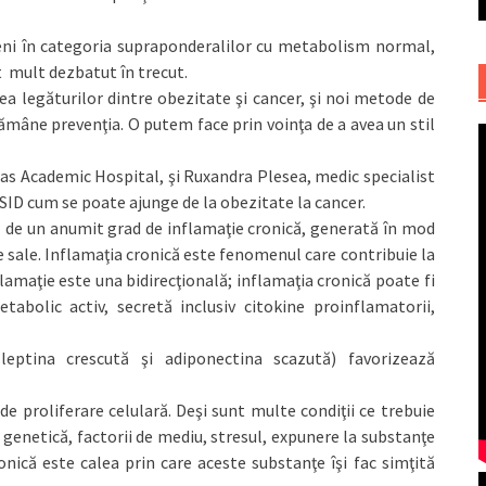
eni în categoria supraponderalilor cu metabolism normal,
 mult dezbatut în trecut.
a legăturilor dintre obezitate şi cancer, şi noi metode de
mâne prevenţia. O putem face prin voinţa de a avea un stil
as Academic Hospital, şi Ruxandra Plesea, medic specialist
CSID cum se poate ajunge de la obezitate la cancer.
 de un anumit grad de inflamaţie cronică, generată în mod
ele sale. Inflamaţia cronică este fenomenul care contribuie la
lamaţie este una bidirecţională; inflamaţia cronică poate fi
abolic activ, secretă inclusiv citokine proinflamatorii,
(leptina crescută şi adiponectina scazută) favorizează
 de proliferare celulară. Deşi sunt multe condiţii ce trebuie
 genetică, factorii de mediu, stresul, expunere la substanţe
onică este calea prin care aceste substanţe îşi fac simţită