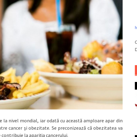
h
C
D
e la nivel mondial, iar odată cu această amploare apar din
ntre cancer şi obezitate. Se preconizează că obezitatea va
 contribuie la apariţia cancerului.