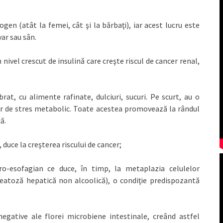
gen (atât la femei, cât şi la bărbaţi), iar acest lucru este
ar sau sân.
 nivel crescut de insulină care creşte riscul de cancer renal,
at, cu alimente rafinate, dulciuri, sucuri. Pe scurt, au o
tor de stres metabolic. Toate acestea promovează la rândul
ă.
 duce la creşterea riscului de cancer;
ro-esofagian ce duce, în timp, la metaplazia celulelor
teatoză hepatică non alcoolică), o condiţie predispozantă
egative ale florei microbiene intestinale, creând astfel