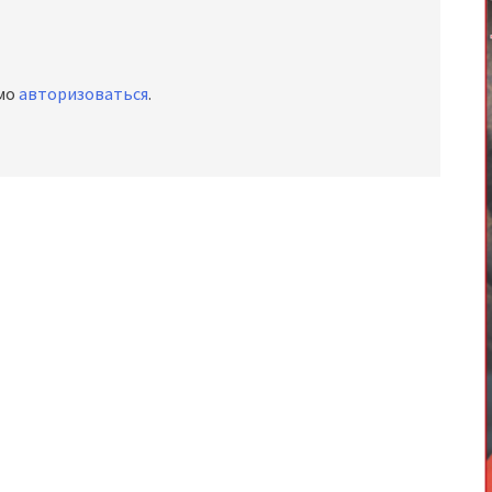
имо
авторизоваться
.