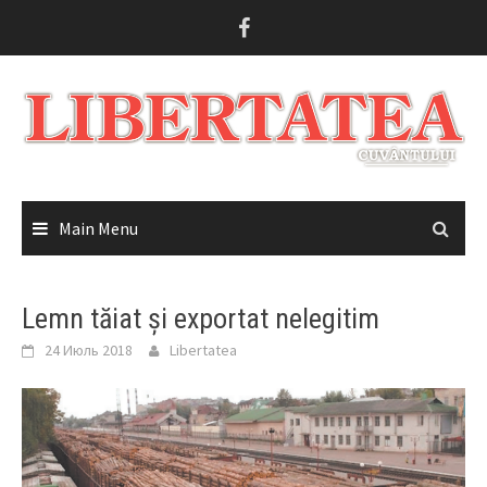
Skip
to
content
Main Menu
Lemn tăiat și exportat nelegitim
24 Июль 2018
Libertatea