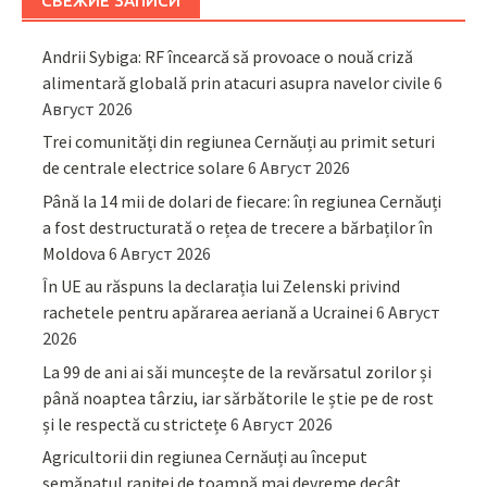
СВЕЖИЕ ЗАПИСИ
Andrii Sybiga: RF încearcă să provoace o nouă criză
alimentară globală prin atacuri asupra navelor civile
6
Август 2026
Trei comunități din regiunea Cernăuți au primit seturi
de centrale electrice solare
6 Август 2026
Până la 14 mii de dolari de fiecare: în regiunea Cernăuți
a fost destructurată o rețea de trecere a bărbaților în
Moldova
6 Август 2026
În UE au răspuns la declarația lui Zelenski privind
rachetele pentru apărarea aeriană a Ucrainei
6 Август
2026
La 99 de ani ai săi muncește de la revărsatul zorilor și
până noaptea târziu, iar sărbătorile le știe pe de rost
și le respectă cu strictețe
6 Август 2026
Agricultorii din regiunea Cernăuți au început
semănatul rapiței de toamnă mai devreme decât