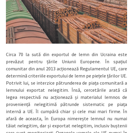
Circa 70 la sută din exportul de lemn din Ucraina este
prevăzut pentru țările Uniunii Europene. În spațiul
comunitar din anul 2013 acționează Regulamentul UE, care
determină criteriile exportului de lemn pe piețele țărilor UE.
Potrivit lui, se interzice pătrunderea de piața comunitară a
lemnului exportat nelegitim. Însă, cercetările arată că
legea respectivă nu acționează și materialul lemnos de
proveniență nelegitimă pătrunde sistematic pe piața
internă a UE. Îl cumpără chiar și cele mai mari firme. În
afară de aceasta, în Europa nimerește lemnul nu numai
tăiat nelegitim, dar și exportat nelegitim, inclusiv buștenii
care sunt monitorizați. Organele vamale ale UE numai în