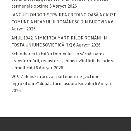
termenele optime
6 Август 2026
IANCU FLONDOR: SERVIREA CREDINCIOASĂ A CAUZEI
COMUNE A NEAMULUI ROMÂNESC DIN BUCOVINA
6
Август 2026
ANUL 1942. NIMICIREA MARTIRILOR ROMÂNI ÎN
FOSTA UNIUNE SOVIETICĂ (IX)
6 Август 2026
Schimbarea la Față a Domnului – o sărbătoare a
transformării, renașterii și binecuvântării. Istorie și
semnificații
6 Август 2026
WP: Zelenski a acuzat partenerii de „victime
îngrozitoare” după atacul asupra Kievului
6 Август
2026