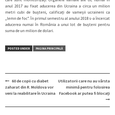
anul 2017 au fixat aducerea din Ucraina a circa un milion
metri cubi de bușteni, calificați de vameșii ucraineni ca
„lemn de foc”. În primul semestru al anului 2018 s-a încercat
aducerea numai în România a unui lot de bușteni pentru
suma de un milion de dolari.
POSTED UNDER
PAGINA PRINCIPALĂ
60 de copii cu diabet
Utilizatorii care nu au vârsta
Post
zaharat din R. Moldova vor
minimă pentru folosirea
navigation
veni la reabilitare în Ucraina
Facebook ar putea fi blocaţi