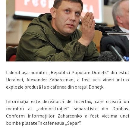
Liderul așa-numitei „Republici Populare Donețk” din estul
Ucrainei, Alexander Zaharcenko, a fost ucis vineri într-o
explozie produsă la o cafenea din orașul Donețk.
Informaţia este dezvăluită de Interfax, care citează un
membru al „administrației” separatiste din Donbas.
Conform informațiilor Zaharcenko a fost victima unei
bombe plasate în cafeneaua „Separ”.