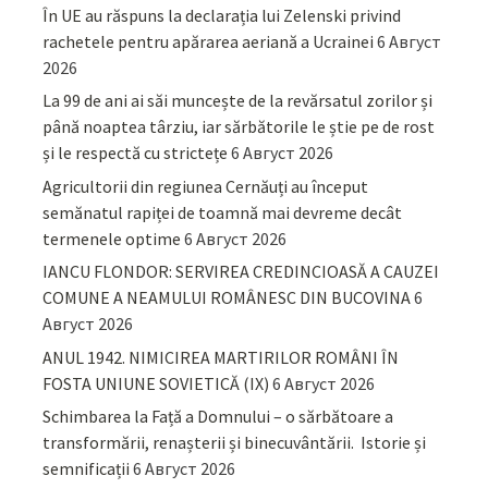
În UE au răspuns la declarația lui Zelenski privind
rachetele pentru apărarea aeriană a Ucrainei
6 Август
2026
La 99 de ani ai săi muncește de la revărsatul zorilor și
până noaptea târziu, iar sărbătorile le știe pe de rost
și le respectă cu strictețe
6 Август 2026
Agricultorii din regiunea Cernăuți au început
semănatul rapiței de toamnă mai devreme decât
termenele optime
6 Август 2026
IANCU FLONDOR: SERVIREA CREDINCIOASĂ A CAUZEI
COMUNE A NEAMULUI ROMÂNESC DIN BUCOVINA
6
Август 2026
ANUL 1942. NIMICIREA MARTIRILOR ROMÂNI ÎN
FOSTA UNIUNE SOVIETICĂ (IX)
6 Август 2026
Schimbarea la Față a Domnului – o sărbătoare a
transformării, renașterii și binecuvântării. Istorie și
semnificații
6 Август 2026