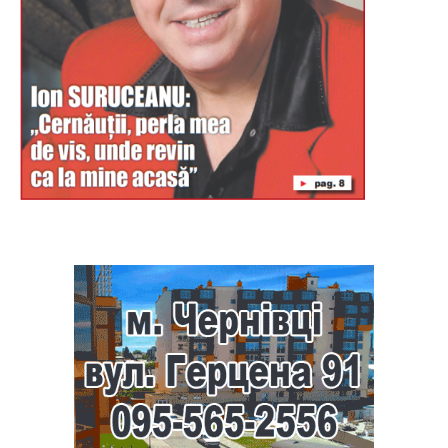
Буковина