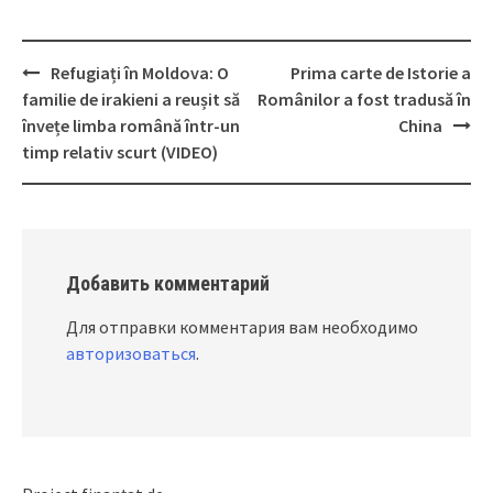
Refugiați în Moldova: O
Prima carte de Istorie a
Post
familie de irakieni a reușit să
Românilor a fost tradusă în
navigation
învețe limba română într-un
China
timp relativ scurt (VIDEO)
Добавить комментарий
Для отправки комментария вам необходимо
авторизоваться
.