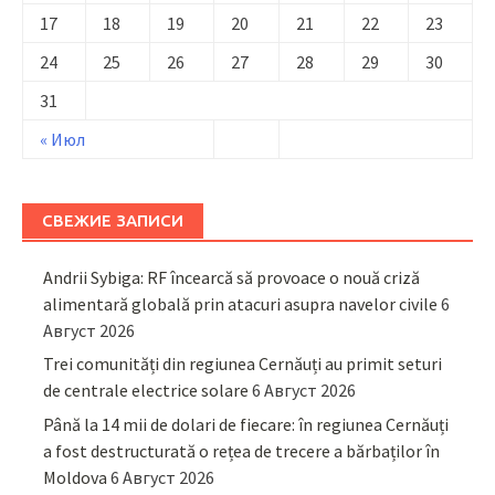
17
18
19
20
21
22
23
24
25
26
27
28
29
30
31
« Июл
СВЕЖИЕ ЗАПИСИ
Andrii Sybiga: RF încearcă să provoace o nouă criză
alimentară globală prin atacuri asupra navelor civile
6
Август 2026
Trei comunități din regiunea Cernăuți au primit seturi
de centrale electrice solare
6 Август 2026
Până la 14 mii de dolari de fiecare: în regiunea Cernăuți
a fost destructurată o rețea de trecere a bărbaților în
Moldova
6 Август 2026