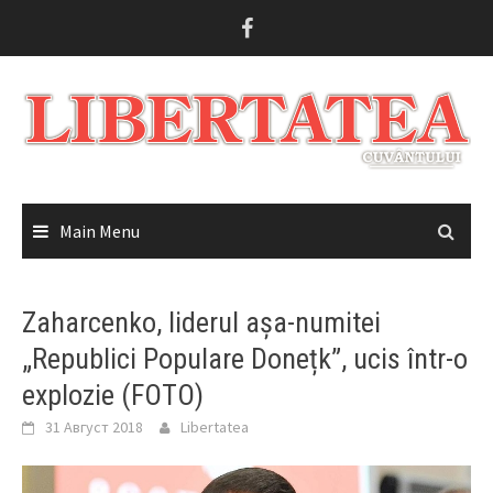
Skip
to
content
Main Menu
Zaharcenko, liderul așa-numitei
„Republici Populare Donețk”, ucis într-o
explozie (FOTO)
31 Август 2018
Libertatea