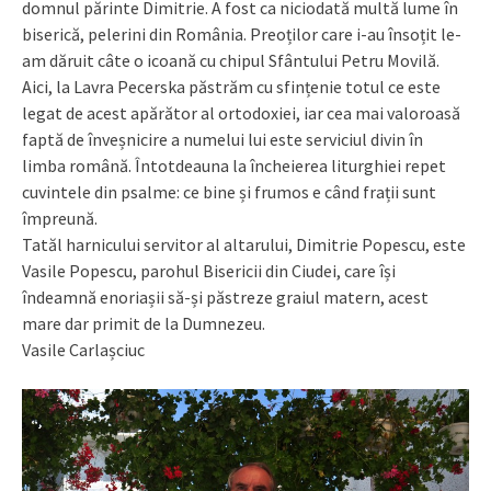
domnul părinte Dimitrie. A fost ca niciodată multă lume în
biserică, pelerini din România. Preoților care i-au însoțit le-
am dăruit câte o icoană cu chipul Sfântului Petru Movilă.
Aici, la Lavra Pecerska păstrăm cu sfințenie totul ce este
legat de acest apărător al ortodoxiei, iar cea mai valoroasă
faptă de înveșnicire a numelui lui este serviciul divin în
limba română. Întotdeauna la încheierea liturghiei repet
cuvintele din psalme: ce bine și frumos e când frații sunt
împreună.
Tatăl harnicului servitor al altarului, Dimitrie Popescu, este
Vasile Popescu, parohul Bisericii din Ciudei, care își
îndeamnă enoriașii să-și păstreze graiul matern, acest
mare dar primit de la Dumnezeu.
Vasile Carlașciuc