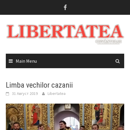
Skip
to
content
Main Menu
Limba vechilor cazanii
31 Август 2019
Libertatea