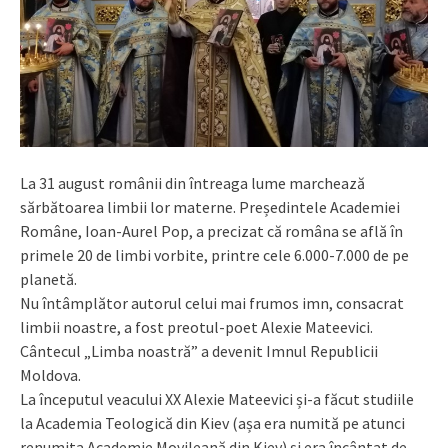
La 31 august românii din întreaga lume marchează
sărbătoarea limbii lor materne. Președintele Academiei
Române, Ioan-Aurel Pop, a precizat că româna se află în
primele 20 de limbi vorbite, printre cele 6.000-7.000 de pe
planetă.
Nu întâmplător autorul celui mai frumos imn, consacrat
limbii noastre, a fost preotul-poet Alexie Mateevici.
Cântecul „Limba noastră” a devenit Imnul Republicii
Moldova.
La începutul veacului XX Alexie Mateevici și-a făcut studiile
la Academia Teologică din Kiev (așa era numită pe atunci
renumita Academie Movileană din Kiev) și era încântat de