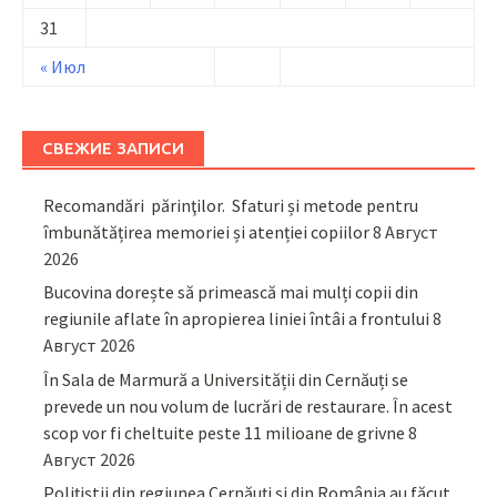
31
« Июл
СВЕЖИЕ ЗАПИСИ
Recomandări părinţilor. Sfaturi și metode pentru
îmbunătățirea memoriei și atenției copiilor
8 Август
2026
Bucovina dorește să primească mai mulți copii din
regiunile aflate în apropierea liniei întâi a frontului
8
Август 2026
În Sala de Marmură a Universității din Cernăuți se
prevede un nou volum de lucrări de restaurare. În acest
scop vor fi cheltuite peste 11 milioane de grivne
8
Август 2026
Polițiștii din regiunea Cernăuți și din România au făcut