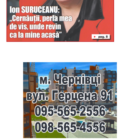
Буковина