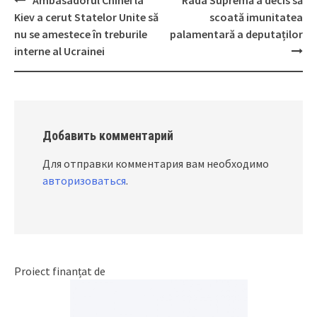
Ambasadorul Chinei la
Rada Supremă a decis să
Post
Kiev a cerut Statelor Unite să
scoată imunitatea
navigation
nu se amestece în treburile
palamentară a deputaților
interne al Ucrainei
Добавить комментарий
Для отправки комментария вам необходимо
авторизоваться
.
Proiect finanțat de