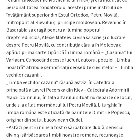
personalitatea fondatorului acestei prime instituții de
învățământ superior din Estul Ortodox, Petru Movilă,
mitropolit al Kievului și principe moldovean. Revenind în
Basarabia sa dragă pentru a ilumina poporul
dreptcredincios, Alexie Mateevici visa să scrie și o lucrare
despre Petru Movilă, cu contribuția căruia în Moldova a
apărut prima carte tipărită în limba română – „Cazania” lui
Varlaam. Cunoscând aceste lucruri, autorul poeziei „Limba
noastră” atribuie semnificații deosebite cuvintelor – „limba
vechilor cazanii”.
„Limba vechilor cazanii” răsună astăzi în Catedrala
principală a Lavrei Pecerska din Kiev – Catedrala Adormirii
Maicii Domnului, în fața altarului situat nu departe de locul,
unde s-a aflat mormântul lui Petru Movilă. Liturghia în
limba română este oficiată de părintele Dimitrie Popescu,
originar din satul bucovinean Ciudei.
–Astăzi pentru mine a fost o sărbătoare dublă: serviciul
divin și sărbătoarea limbii noastre române, recunoaște