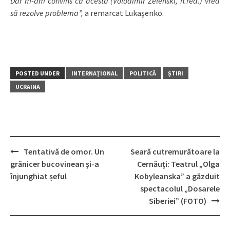
Dar m-am convins că acesta (Volodimir Zelenski, n.red.) vrea
să rezolve problema”,
a remarcat Lukaşenko.
POSTED UNDER
INTERNAŢIONAL
POLITICĂ
ȘTIRI
UCRAINA
Tentativă de omor. Un
Seară cutremurătoare la
Post
grănicer bucovinean și-a
Cernăuți: Teatrul „Olga
navigation
înjunghiat șeful
Kobyleanska” a găzduit
spectacolul „Dosarele
Siberiei” (FOTO)