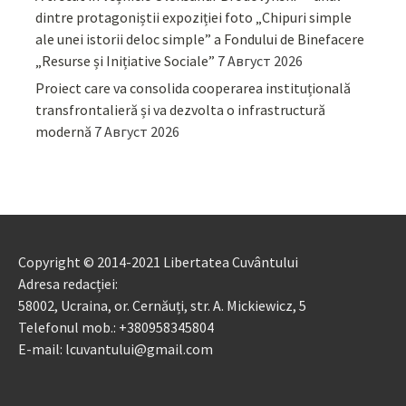
dintre protagoniștii expoziției foto „Chipuri simple
ale unei istorii deloc simple” a Fondului de Binefacere
„Resurse și Inițiative Sociale”
7 Август 2026
Proiect care va consolida cooperarea instituțională
transfrontalieră și va dezvolta o infrastructură
modernă
7 Август 2026
Copyright © 2014-2021 Libertatea Cuvântului
Adresa redacției:
58002, Ucraina, or. Cernăuți, str. A. Mickiewicz, 5
Telefonul mob.: +380958345804
E-mail: lcuvantului@gmail.com