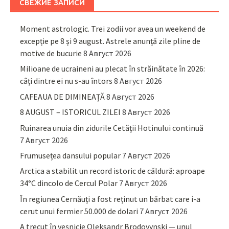
СВЕЖИЕ ЗАПИСИ
Moment astrologic. Trei zodii vor avea un weekend de
excepție pe 8 și 9 august. Astrele anunță zile pline de
motive de bucurie
8 Август 2026
Milioane de ucraineni au plecat în străinătate în 2026:
câți dintre ei nu s-au întors
8 Август 2026
CAFEAUA DE DIMINEAȚĂ
8 Август 2026
8 AUGUST – ISTORICUL ZILEI
8 Август 2026
Ruinarea unuia din zidurile Cetății Hotinului continuă
7 Август 2026
Frumusețea dansului popular
7 Август 2026
Arctica a stabilit un record istoric de căldură: aproape
34°C dincolo de Cercul Polar
7 Август 2026
În regiunea Cernăuți a fost reținut un bărbat care i-a
cerut unui fermier 50.000 de dolari
7 Август 2026
A trecut în veșnicie Oleksandr Brodovynski — unul