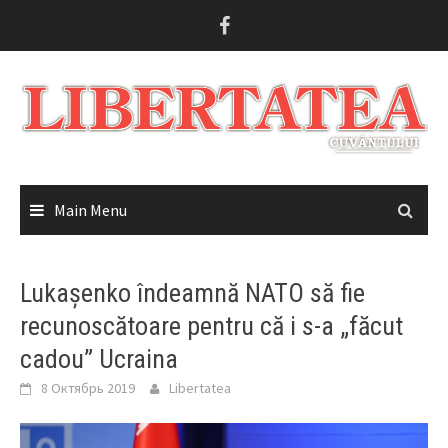
Skip
to
content
Main Menu
Lukașenko îndeamnă NATO să fie
recunoscătoare pentru că i s-a „făcut
cadou” Ucraina
8 Октябрь 2019
Libertatea