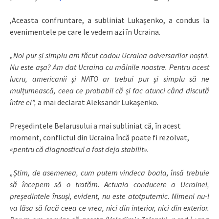
,Aceasta confruntare, a subliniat Lukaşenko, a condus la
evenimentele pe care le vedem azi în Ucraina.
„Noi pur și simplu am făcut cadou Ucraina adversarilor noștri.
Nu este așa? Am dat Ucraina cu mâinile noastre. Pentru acest
lucru, americanii și NATO ar trebui pur și simplu să ne
mulțumească, ceea ce probabil că şi fac atunci când discută
între ei”,
a mai declarat Aleksandr Lukaşenko.
Președintele Belarusului a mai subliniat că, în acest
moment, conflictul din Ucraina încă poate fi rezolvat,
«pentru că diagnosticul a fost deja stabilit».
„Știm, de asemenea, cum putem vindeca boala, însă trebuie
să începem să o tratăm. Actuala conducere a Ucrainei,
președintele însuși, evident, nu este atotputernic. Nimeni nu-l
va lăsa să facă ceea ce vrea, nici din interior, nici din exterior.