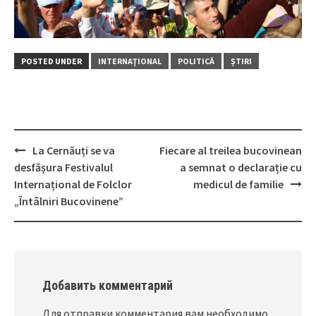
POSTED UNDER
INTERNAŢIONAL
POLITICĂ
ȘTIRI
La Cernăuți se va
Fiecare al treilea bucovinean
Post
desfășura Festivalul
a semnat o declarație cu
navigation
Internațional de Folclor
medicul de familie
„Întâlniri Bucovinene”
Добавить комментарий
Для отправки комментария вам необходимо