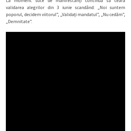
La moment sute de manifestanți continuă să ceară
validarea alegrilor din 3 iunie scandând: „Noi suntem
poporul, decidem viitorul”, „Validați mandatul”, „Nu cedăm”,
„Demnitate”.