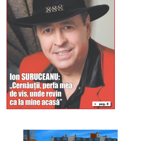
Буковина