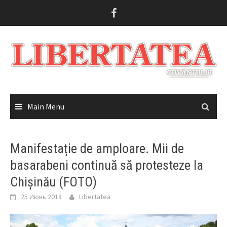
Skip
to
content
Main Menu
Manifestație de amploare. Mii de
basarabeni continuă să protesteze la
Chișinău (FOTO)
25 Июнь 2018
Libertatea