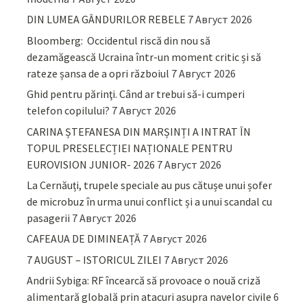
DIN LUMEA GÂNDURILOR REBELE
7 Август 2026
Bloomberg: Occidentul riscă din nou să
dezamăgească Ucraina într-un moment critic și să
rateze șansa de a opri războiul
7 Август 2026
Ghid pentru părinţi. Când ar trebui să-i cumperi
telefon copilului?
7 Август 2026
CARINA ȘTEFANESA DIN MARȘINȚI A INTRAT ÎN
TOPUL PRESELECȚIEI NAȚIONALE PENTRU
EUROVISION JUNIOR- 2026
7 Август 2026
La Cernăuți, trupele speciale au pus cătușe unui șofer
de microbuz în urma unui conflict și a unui scandal cu
pasagerii
7 Август 2026
CAFEAUA DE DIMINEAȚĂ
7 Август 2026
7 AUGUST – ISTORICUL ZILEI
7 Август 2026
Andrii Sybiga: RF încearcă să provoace o nouă criză
alimentară globală prin atacuri asupra navelor civile
6