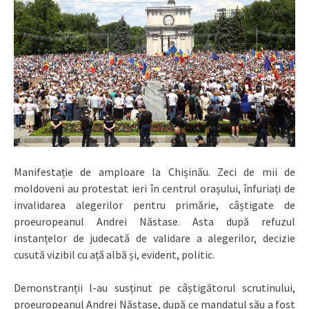
Manifestație de amploare la Chișinău. Zeci de mii de
moldoveni au protestat ieri în centrul orașului, înfuriați de
invalidarea alegerilor pentru primărie, câștigate de
proeuropeanul Andrei Năstase.
Asta după refuzul
instanțelor de judecată de validare a alegerilor, decizie
cusută vizibil cu ață albă și, evident, politic.
Demonstranții l-au susținut pe câștigătorul scrutinului,
proeuropeanul Andrei Năstase, după ce mandatul său a fost