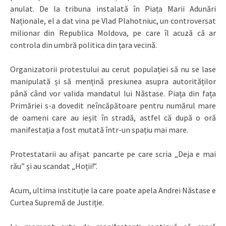
anulat. De la tribuna instalată în Piața Marii Adunări
Naționale, el a dat vina pe Vlad Plahotniuc, un controversat
milionar din Republica Moldova, pe care îl acuză că ar
controla din umbră politica din țara vecină.
Organizatorii protestului au cerut populației să nu se lase
manipulată și să mențină presiunea asupra autorităților
până când vor valida mandatul lui Năstase. Piața din fața
Primăriei s-a dovedit neîncăpătoare pentru numărul mare
de oameni care au ieșit în stradă, astfel că după o oră
manifestația a fost mutată într-un spațiu mai mare.
Protestatarii au afișat pancarte pe care scria „Deja e mai
rău” și au scandat „Hoții!”.
Acum, ultima instituție la care poate apela Andrei Năstase e
Curtea Supremă de Justiție.