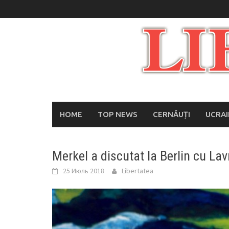
Skip
to
content
HOME
TOP NEWS
CERNĂUȚI
UCRA
Merkel a discutat la Berlin cu Lav
25 Июль 2018
Libertatea