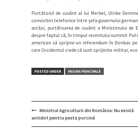
Purtătorul de cuvânt al lui Merkel, Ulrike Demme
convorbiri telefonice între șefa guvernului german
astăzi, purtătoarea de cuvânt a Ministerului de 
despre faptul că, în timpul recentului summit Putin
american să sprijine un referendum în Donbas pe 
care Occidentul crede că sunt sprijinite militar, eco
POSTED UNDER
PAGINA PRINCIPALĂ
Ministrul Agriculturii din România: Nu există
Post
antidot pentru pesta porcină
navigation