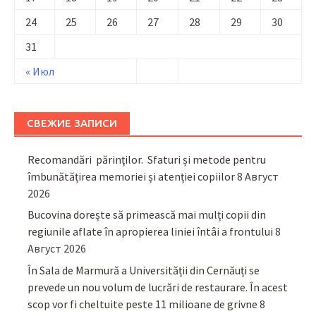
24
25
26
27
28
29
30
31
« Июл
СВЕЖИЕ ЗАПИСИ
Recomandări părinţilor. Sfaturi și metode pentru
îmbunătățirea memoriei și atenției copiilor
8 Август
2026
Bucovina dorește să primească mai mulți copii din
regiunile aflate în apropierea liniei întâi a frontului
8
Август 2026
În Sala de Marmură a Universității din Cernăuți se
prevede un nou volum de lucrări de restaurare. În acest
scop vor fi cheltuite peste 11 milioane de grivne
8