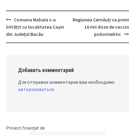
Comuna Mahala s-a
Regiunea Cernăuți va primi
Post
înfrățit cu localitatea Cașin
16 mii doze de vaccin
navigation
din Județul Bacău
poliomielitic
Добавить комментарий
Для отправки комментария вам необходимо
авторизоваться
.
Proiect finanțat de