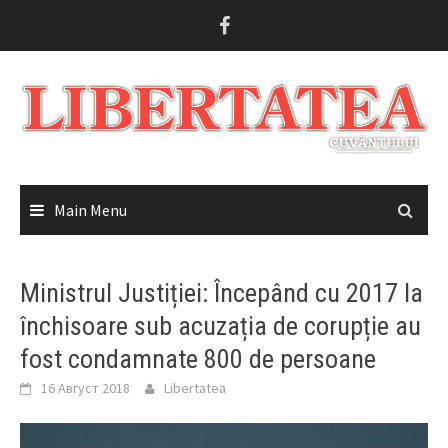
Skip
to
content
Main Menu
Ministrul Justiției: Începând cu 2017 la
închisoare sub acuzația de corupție au
fost condamnate 800 de persoane
16 Август 2018
Libertatea