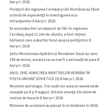
Август 2026
Polițiștii din regiunea Cernăuți și din România au făcut
schimb de experiență în investigarea eco-
infracțiunilor
8 Август 2026
Se ascundea într-un depozit de fân: în regiunea
Cernăuți, după 11 zile de căutări, a fost reținut
bărbatul care a deschis focul asupra polițiștilor
8
Август 2026
Șeful Ministerului Apărării al României: Dacă vor veni
150 de drone, aceasta nu va mai fi o perioadă de pace
8
Август 2026
ANUL 1942. NIMICIREA MARTIRILOR ROMÂNI ÎN
FOSTA UNIUNE SOVIETICĂ (X)
8 Август 2026
Moment astrologic. Trei zodii vor avea un weekend de
excepție pe 8 și 9 august. Astrele anunță zile pline de
motive de bucurie
8 Август 2026
Milioane de ucraineni au plecat în străinătate în 2026: