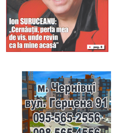
Буковина