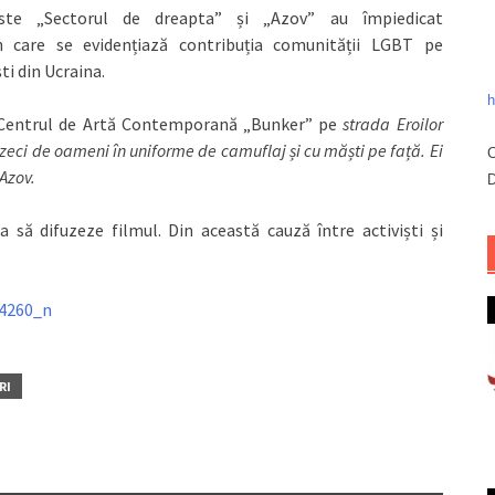
naliste „Sectorul de dreapta” și „Azov” au împiedicat
n care se evidențiază contribuția comunității LGBT pe
ti din Ucraina.
h
în Centrul de Artă Contemporană „Bunker” pe
strada Eroilor
 zeci de oameni în uniforme de
camuflaj și
cu
măști
pe față. Ei
C
 Azov.
D
a să difuzeze filmul. Din această cauză între activiști și
RI