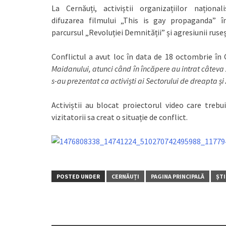
La Cernăuți, activiștii organizațiilor națio
difuzarea filmului „This is gay propaganda” î
parcursul „Revoluției Demnității” și agresiunii ruseș
Conflictul a avut loc în data de 18 octombrie 
Maidanului, atunci când în încăpere au intrat câteva
s-au prezentat ca activiști ai Sectorului de dreapta și
Activiștii au blocat proiectorul video care trebui
vizitatorii sa creat o situație de conflict.
POSTED UNDER
CERNĂUȚI
PAGINA PRINCIPALĂ
ȘTI