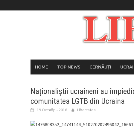
Skip
to
content
HOME
TOP NEWS
CERNĂUȚI
UCRA
Naționaliștii ucraineni au împiedi
comunitatea LGTB din Ucraina
19 Октябрь 2016
Libertatea