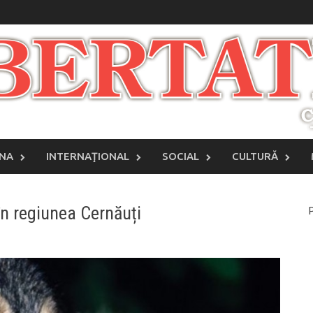
INA
INTERNAŢIONAL
SOCIAL
CULTURĂ
în regiunea Cernăuți
P