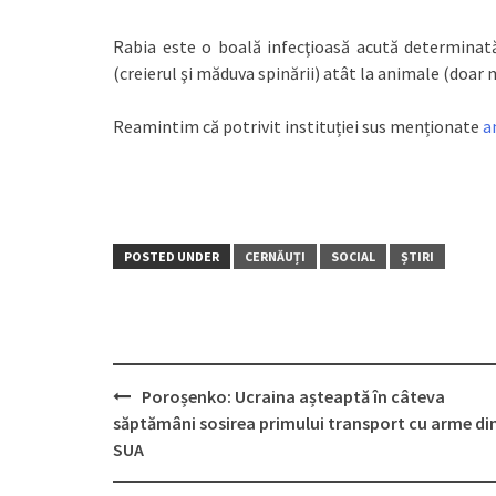
Rabia este o boală infecţioasă acută determinată
(creierul şi măduva spinării) atât la animale (doar 
Reamintim că potrivit instituției sus menționate
a
POSTED UNDER
CERNĂUȚI
SOCIAL
ȘTIRI
Poroșenko: Ucraina așteaptă în câteva
Post
săptămâni sosirea primului transport cu arme di
navigation
SUA