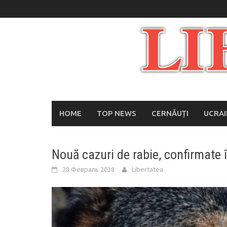
Skip
to
content
HOME
TOP NEWS
CERNĂUȚI
UCRA
Nouă cazuri de rabie, confirmate 
28 Февраль 2018
Libertatea