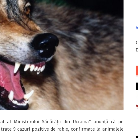
h
C
D
nal al Ministerului Sănătății din Ucraina” anunță că pe
istrate 9 cazuri pozitive de rabie, confirmate la animalele