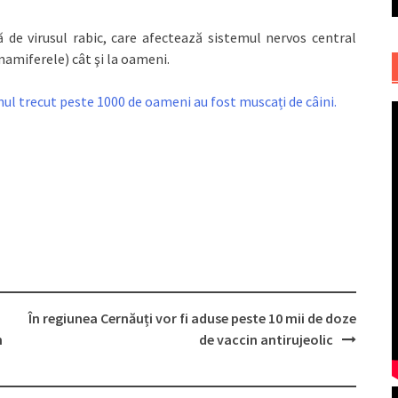
 de virusul rabic, care afectează sistemul nervos central
mamiferele) cât şi la oameni.
nul trecut peste 1000 de oameni au fost muscați de câini.
În regiunea Cernăuți vor fi aduse peste 10 mii de doze
n
de vaccin antirujeolic