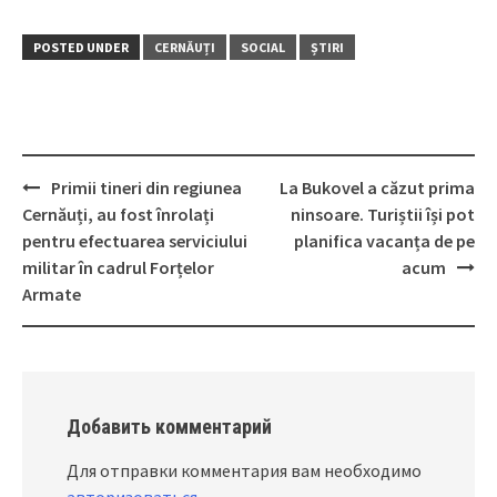
POSTED UNDER
CERNĂUȚI
SOCIAL
ȘTIRI
Primii tineri din regiunea
La Bukovel a căzut prima
Post
Cernăuți, au fost înrolați
ninsoare. Turiștii își pot
navigation
pentru efectuarea serviciului
planifica vacanța de pe
militar în cadrul Forțelor
acum
Armate
Добавить комментарий
Для отправки комментария вам необходимо
авторизоваться
.