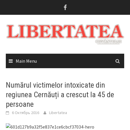
Skip
to
content
Main Menu
Numărul victimelor intoxicate din
regiunea Cernăuți a crescut la 45 de
persoane
6 Октябрь 2016
Libertatea