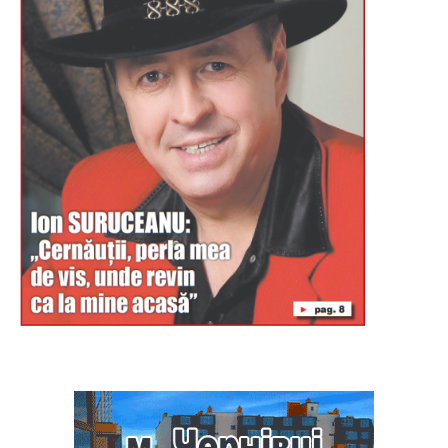
Буковина