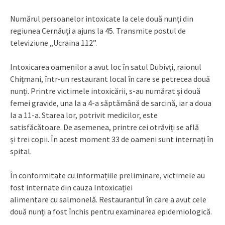
Numărul persoanelor intoxicate la cele două nunți din
regiunea Cernăuți a ajuns la 45. Transmite postul de
televiziune „Ucraina 112”.
Intoxicarea oamenilor a avut loc în satul Dubivți, raionul
Chițmani, într-un restaurant local în care se petrecea două
nunți. Printre victimele intoxicării, s-au numărat și două
femei gravide, una la a 4-a săptămână de sarcină, iar a doua
la a 11-a. Starea lor, potrivit medicilor, este
satisfăcătoare. De asemenea, printre cei otrăviți se află
și trei copii. În acest moment 33 de oameni sunt internați în
spital.
În conformitate cu informațiile preliminare, victimele au
fost internate din cauza Intoxicației
alimentare cu salmonelă. Restaurantul în care a avut cele
două nunți a fost închis pentru examinarea epidemiologică.