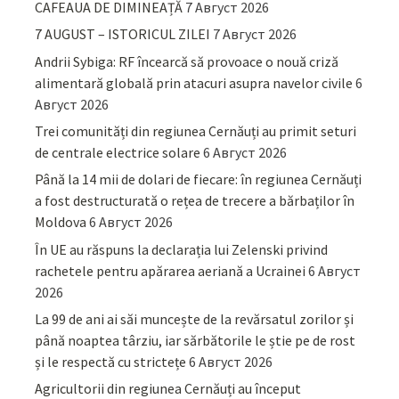
CAFEAUA DE DIMINEAȚĂ
7 Август 2026
7 AUGUST – ISTORICUL ZILEI
7 Август 2026
Andrii Sybiga: RF încearcă să provoace o nouă criză
alimentară globală prin atacuri asupra navelor civile
6
Август 2026
Trei comunități din regiunea Cernăuți au primit seturi
de centrale electrice solare
6 Август 2026
Până la 14 mii de dolari de fiecare: în regiunea Cernăuți
a fost destructurată o rețea de trecere a bărbaților în
Moldova
6 Август 2026
În UE au răspuns la declarația lui Zelenski privind
rachetele pentru apărarea aeriană a Ucrainei
6 Август
2026
La 99 de ani ai săi muncește de la revărsatul zorilor și
până noaptea târziu, iar sărbătorile le știe pe de rost
și le respectă cu strictețe
6 Август 2026
Agricultorii din regiunea Cernăuți au început