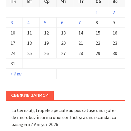
Пн
Вт
Ср
Чт
Пт
Сб
Вс
1
2
3
4
5
6
7
8
9
10
11
12
13
14
15
16
17
18
19
20
21
22
23
24
25
26
27
28
29
30
31
« Июл
СВЕЖИЕ ЗАПИСИ
La Cernăuți, trupele speciale au pus cătușe unui șofer
de microbuz în urma unui conflict și a unui scandal cu
pasagerii
7 Август 2026