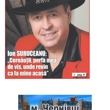
Буковина