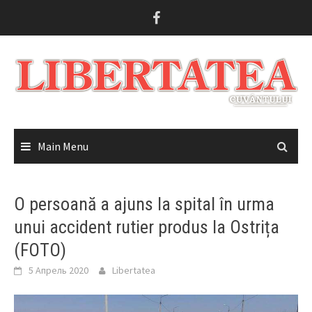
Skip
to
content
Main Menu
O persoană a ajuns la spital în urma
unui accident rutier produs la Ostrița
(FOTO)
5 Апрель 2020
Libertatea