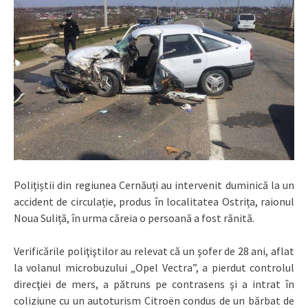
Poliţiștii din regiunea Cernăuți au intervenit duminică la un
accident de circulație, produs în localitatea Ostrița, raionul
Noua Suliță, în urma căreia o persoană a fost rănită.
Verificările poliţiştilor au relevat că un şofer de 28 ani, aflat
la volanul microbuzului „Opel Vectra”, a pierdut controlul
direcţiei de mers, a pătruns pe contrasens şi a intrat în
coliziune cu un autoturism Citroën condus de un bărbat de