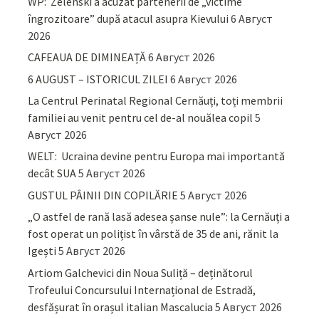
WP: Zelenski a acuzat partenerii de „victime
îngrozitoare” după atacul asupra Kievului
6 Август
2026
CAFEAUA DE DIMINEAȚĂ
6 Август 2026
6 AUGUST – ISTORICUL ZILEI
6 Август 2026
La Centrul Perinatal Regional Cernăuți, toți membrii
familiei au venit pentru cel de-al nouălea copil
5
Август 2026
WELT: Ucraina devine pentru Europa mai importantă
decât SUA
5 Август 2026
GUSTUL PÂINII DIN COPILĂRIE
5 Август 2026
„O astfel de rană lasă adesea șanse nule”: la Cernăuți a
fost operat un polițist în vârstă de 35 de ani, rănit la
Igești
5 Август 2026
Artiom Galchevici din Noua Suliță – deținătorul
Trofeului Concursului Internațional de Estradă,
desfășurat în orașul italian Mascalucia
5 Август 2026