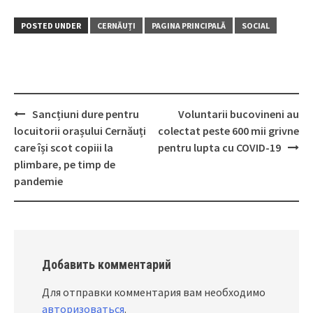
POSTED UNDER
CERNĂUȚI
PAGINA PRINCIPALĂ
SOCIAL
Sancțiuni dure pentru
Voluntarii bucovineni au
Post
locuitorii orașului Cernăuți
colectat peste 600 mii grivne
navigation
care își scot copiii la
pentru lupta cu COVID-19
plimbare, pe timp de
pandemie
Добавить комментарий
Для отправки комментария вам необходимо
авторизоваться
.