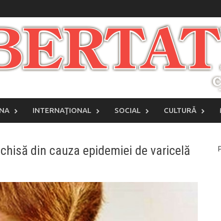
INA
INTERNAŢIONAL
SOCIAL
CULTURĂ
nchisă din cauza epidemiei de varicelă
P