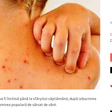
h
C
D
va fi închisă până la sfârșitul săptămânii, după izbucnirea
umirea populară de vărsat de vânt.