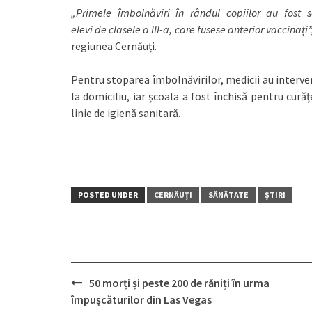
„Primele îmbolnăviri în rândul copiilor au fost
elevi de clasele a III-a, care fusese anterior vaccinați”
regiunea Cernăuți.
Pentru stoparea îmbolnăvirilor, medicii au interveni
la domiciliu, iar școala a fost închisă pentru cură
linie de igienă sanitară.
POSTED UNDER
CERNĂUȚI
SĂNĂTATE
ȘTIRI
50 morți și peste 200 de răniți în urma
Post
împușcăturilor din Las Vegas