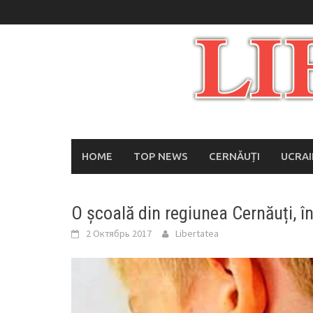
Skip
to
content
HOME
TOP NEWS
CERNĂUȚI
UCRA
O școală din regiunea Cernăuți, î
2 Октябрь 2017
Libertatea