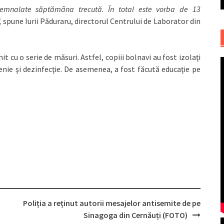
 semnalate săptămâna trecută. În total este vorba de 13
,
spune Iurii Păduraru, directorul Centrului de Laborator din
t cu o serie de măsuri. Astfel, copiii bolnavi au fost izolaţi
ţenie şi dezinfecţie. De asemenea, a fost făcută educaţie pe
Poliția a reținut autorii mesajelor antisemite de pe
Sinagoga din Cernăuți (FOTO)