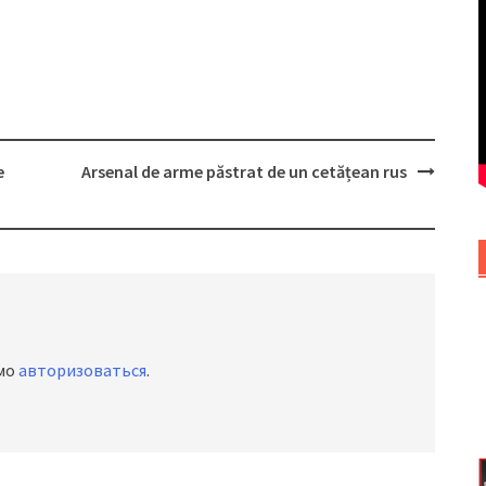
e
Arsenal de arme păstrat de un cetățean rus
имо
авторизоваться
.