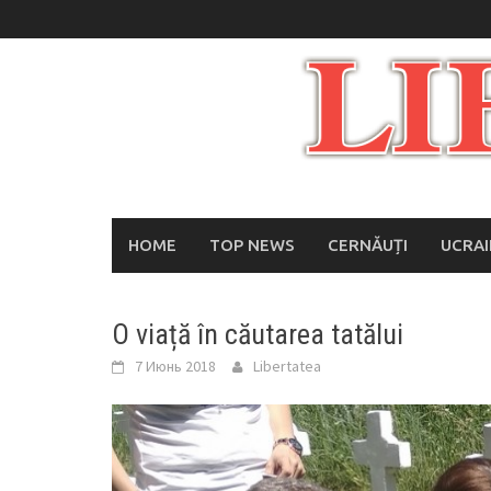
Skip
to
content
HOME
TOP NEWS
CERNĂUȚI
UCRA
O viață în căutarea tatălui
7 Июнь 2018
Libertatea