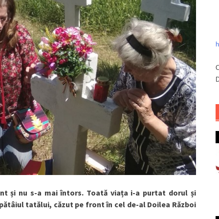
h
C
D
t și nu s-a mai întors. Toată viața i-a purtat dorul și
tâiul tatălui, căzut pe front în cel de-al Doilea Război