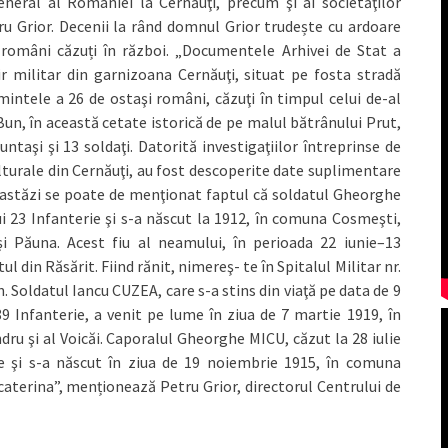
eneral al României la Cernăuţi, precum şi ai societăţilor
u Grior. Decenii la rând domnul Grior trudește cu ardoare
 români căzuți în război. „Documentele Arhivei de Stat a
ir militar din garnizoana Cernăuţi, situat pe fosta stradă
ntele a 26 de ostaşi români, căzuţi în timpul celui de-al
Bun, în această cetate istorică de pe malul bătrânului Prut,
untaşi şi 13 soldaţi. Datorită investigaţiilor întreprinse de
ulturale din Cernăuţi, au fost descoperite date suplimentare
, astăzi se poate de menţionat faptul că soldatul Gheorghe
23 Infanterie şi s-a născut la 1912, în comuna Cosmeşti,
şi Păuna. Acest fiu al neamului, în perioada 22 iunie–13
l din Răsărit. Fiind rănit, nimereş- te în Spitalul Militar nr.
. Soldatul Iancu CUZEA, care s-a stins din viaţă pe data de 9
 Infanterie, a venit pe lume în ziua de 7 martie 1919, în
ndru şi al Voicăi. Caporalul Gheorghe MICU, căzut la 28 iulie
e şi s-a născut în ziua de 19 noiembrie 1915, în comuna
 Ecaterina”, menționează Petru Grior, directorul Centrului de