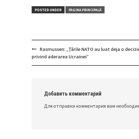
POSTED UNDER
PAGINA PRINCIPALĂ
Rasmussen: „Țările NATO au luat deja o decizi
Post
privind aderarea Ucrainei”
navigation
Добавить комментарий
Для отправки комментария вам необход