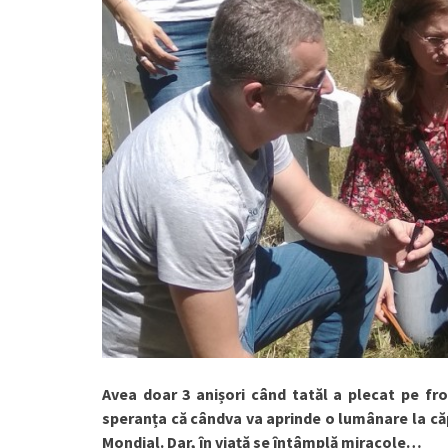
Avea doar 3 anișori când tatăl a plecat pe fron
speranța că cândva va aprinde o lumânare la căpă
Mondial. Dar, în viață se întâmplă miracole…