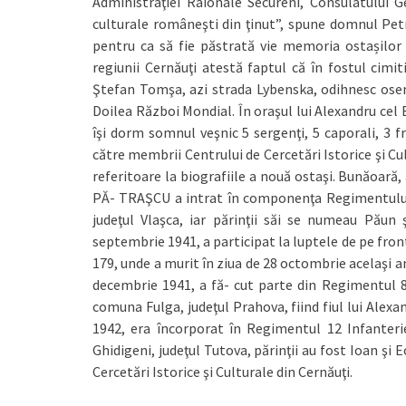
Administraţiei Raionale Secureni, Consulatului G
culturale româneşti din ţinut”, spune domnul Petr
pentru ca să fie păstrată vie memoria ostașilor
regiunii Cernăuţi atestă faptul că în fostul cimit
Ştefan Tomşa, azi strada Lybenska, odihnesc osemi
Doilea Război Mondial. În oraşul lui Alexandru cel 
îşi dorm somnul veşnic 5 sergenţi, 5 caporali, 3 fr
către membrii Centrului de Cercetări Istorice şi C
referitoare la biografiile a nouă ostaşi. Bunăoară
PĂ- TRAŞCU a intrat în componenţa Regimentului 
judeţul Vlaşca, iar părinţii săi se numeau Păun 
septembrie 1941, a participat la luptele de pe frontu
179, unde a murit în ziua de 28 octombrie acelaşi an
decembrie 1941, a fă- cut parte din Regimentul 89
comuna Fulga, judeţul Prahova, fiind fiul lui Alexa
1942, era încorporat în Regimentul 12 Infanteri
Ghidigeni, judeţul Tutova, părinţii au fost Ioan şi
Cercetări Istorice şi Culturale din Cernăuţi.