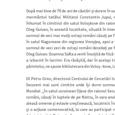
După mai bine de 70 de ani de căutări și durere în
mormântul tatălui. Militarul Constantin Jupui, n
înhumat în cimitirul din satul Voloșkove din raion
Oleg Guivan, în această localitate, situată în im
somnul de veci mai mulți ostași români căzuți pe f
în satul Nagoreane din regiunea Vinnyțea, apoi a f
somnul de veci zeci de ostași români decedați pe f
Oleg Guivan. Doamna Safta a venit însoțită de fiică ș
a izbucnit în lacrimi. Era răvășită, dar în același
părintelui, ne spune bibliotecara din Voloș- kove,
Dl Petru Grior, directorul Centrului de Cercetări Is
Secureni mai sunt cimitire unde își dorm somnul
Mondial. „În satul ucrainean Ojeve din raionul Secu
români, căzuţi în luptele de pe Nistru, în vara an
aleasă omenie şi evlavie creştinească, localnicii. Î
şi o acţiune comemorativă, la care au participat r