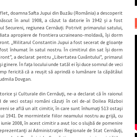
 suflet, doamna Safta Jupui din Buzău (România) a descoperit
ăscut în anul 1908, a căzut la datorie în 1942 și a fost
ul Secureni, regiunea Cernăuți. Potrivit primarului satului,
ediata apropiere de frontiera ucraineano-moldavă, își dorm
ront. „Militarul Constantin Jupui a fost secerat de gloanțe
ost înhumat în satul nostru. În cimitirul din sat își dorm
ront”, a declarat pentru „Libertatea Cuvântului”, primarul
i ginere. În fața locului unde tatăl ei își duce somnul de veci
 timp fericită că a reușit să aprindă o lumânare la căpătâiul
 Ludmila Dovgan.
torice şi Culturale din Cernăuţi, ne-a declarat că în raionul
 de veci ostași români căzuți în cel de-al Doilea Război
reni se află un alt cimitir, în care sunt înhumaţi 513 ostaşi
ului 1941. De mormintele fiilor neamului nostru au grijă, cu
n iunie 2008, în acest cimitir a avut loc o slujbă de pomenire
eprezentanţi ai Administraţiei Regionale de Stat Cernăuţi,