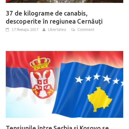
37 de kilograme de canabis,
descoperite în regiunea Cernăuți
17 Январь 2017
Libertatea
Comment
Tensiunile între Serbia şi Kosovo se