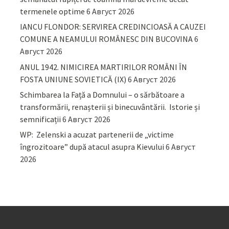
termenele optime
6 Август 2026
IANCU FLONDOR: SERVIREA CREDINCIOASĂ A CAUZEI
COMUNE A NEAMULUI ROMÂNESC DIN BUCOVINA
6
Август 2026
ANUL 1942. NIMICIREA MARTIRILOR ROMÂNI ÎN
FOSTA UNIUNE SOVIETICĂ (IX)
6 Август 2026
Schimbarea la Față a Domnului – o sărbătoare a
transformării, renașterii și binecuvântării. Istorie și
semnificații
6 Август 2026
WP: Zelenski a acuzat partenerii de „victime
îngrozitoare” după atacul asupra Kievului
6 Август
2026