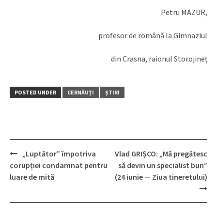
Petru MAZUR,
profesor de română la Gimnaziul
din Crasna, raionul Storojineț
POSTED UNDER
CERNĂUȚI
ȘTIRI
„Luptător” împotriva
Vlad GRIȘCO: „Mă pregătesc
Post
corupției condamnat pentru
să devin un specialist bun”
navigation
luare de mită
(24 iunie — Ziua tineretului)