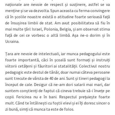
naționale are nevoie de respect și susținere, astfel se va
menține și se va dezvolta. Spun aceasta cu ferma convingere
că în școlile noastre există o atitudine foarte serioasă față
de însușirea limbii de stat. Am avut posibilitatea să fiu în
mai multe țări: Israel, Polonia, Belgia, și am observat stima
față de cei ce vorbesc o altă limbă. Așa ne-o dorim și în
Ucraina.
Țara are nevoie de intelectuali, iar munca pedagogului este
foarte importantă, căci în școală sunt formați și instruiți
viitorii cetățeni și făuritori ai statalității. Colectivul nostru
pedagogic este destul de tânăr, doar numai câteva persoane
sunt trecute de vârsta de 40 de ani. Sunt și tineri pedagogi la
început de cale. Desigur că ne-am dori salarii mai mari, dar
suntem conștienți de faptul că cineva trebuie să-i învețe pe
copii. Fericirea nu e în bani. Respectul prețuiește foarte
mult. Când te întâlnești cu foștii elevi și ei îți doresc sincer o
zi bună, simți că munca ta este de folos.