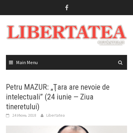
Skip
to
content
Main Menu
Petru MAZUR: „Ţara are nevoie de
intelectuali” (24 iunie — Ziua
tineretului)
24 Июнь 2018
Libertatea