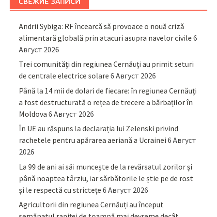
СВЕЖИЕ ЗАПИСИ
Andrii Sybiga: RF încearcă să provoace o nouă criză
alimentară globală prin atacuri asupra navelor civile
6
Август 2026
Trei comunități din regiunea Cernăuți au primit seturi
de centrale electrice solare
6 Август 2026
Până la 14 mii de dolari de fiecare: în regiunea Cernăuți
a fost destructurată o rețea de trecere a bărbaților în
Moldova
6 Август 2026
În UE au răspuns la declarația lui Zelenski privind
rachetele pentru apărarea aeriană a Ucrainei
6 Август
2026
La 99 de ani ai săi muncește de la revărsatul zorilor și
până noaptea târziu, iar sărbătorile le știe pe de rost
și le respectă cu strictețe
6 Август 2026
Agricultorii din regiunea Cernăuți au început
semănatul rapiței de toamnă mai devreme decât