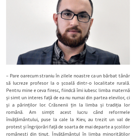
– Pare oarecum straniu în zilele noastre ca un bărbat tânăr
să lucreze profesor la o școală dintr-o localitate rurală.
Pentru mine e ceva firesc, fiindcă îmi iubesc limba maternă
și simt un interes față de ea nu numai din partea elevilor, ci
și a părinților lor. Crăsnenii țin la limba și tradiția lor
română. Am simțit acest lucru când reformele
învățământului, puse la cale la Kiev, au trezit un val de
protest și îngrijorări față de soarta de mai departe a școlilor
românești din ținut. Învățământul în limba minorităților