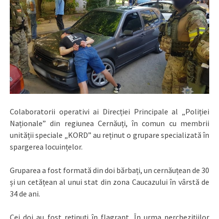
Colaboratorii operativi ai Direcției Principale al „Poliției
Naționale” din regiunea Cernăuți, în comun cu membrii
unității speciale „
KORD” au reținut o grupare specializată în
spargerea locuințelor.
Gruparea a fost formată din doi bărbați, un cernăuțean de 30
și un cetățean al unui stat din zona Caucazului în vârstă de
34 de ani.
Cei doi au fost reținuți în flagrant. În urma percheziţiilor