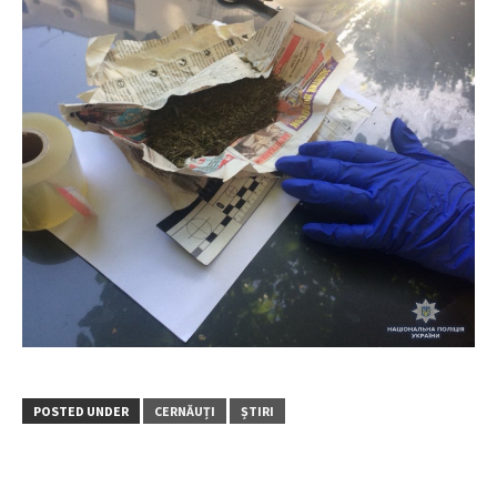
POSTED UNDER
CERNĂUȚI
ȘTIRI