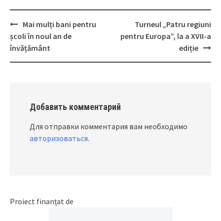
Mai mulți bani pentru
Turneul „Patru regiuni
Post
școli în noul an de
pentru Europa”, la a XVII-a
navigation
învățământ
ediție
Добавить комментарий
Для отправки комментария вам необходимо
авторизоваться
.
Proiect finanțat de