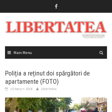
Skip
to
content
Main Menu
Poliția a reținut doi spărgători de
apartamente (FOTO)
10 Август 2018
Libertatea