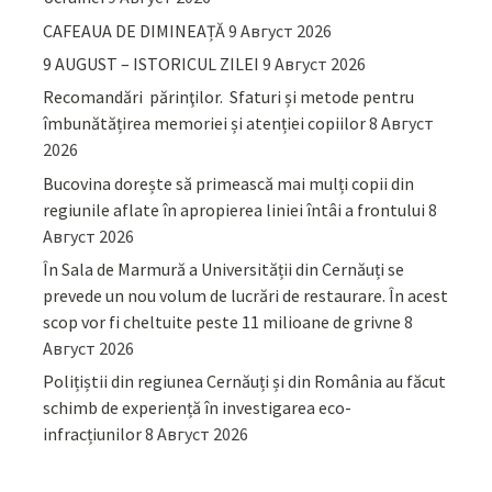
CAFEAUA DE DIMINEAȚĂ
9 Август 2026
9 AUGUST – ISTORICUL ZILEI
9 Август 2026
Recomandări părinţilor. Sfaturi și metode pentru
îmbunătățirea memoriei și atenției copiilor
8 Август
2026
Bucovina dorește să primească mai mulți copii din
regiunile aflate în apropierea liniei întâi a frontului
8
Август 2026
În Sala de Marmură a Universității din Cernăuți se
prevede un nou volum de lucrări de restaurare. În acest
scop vor fi cheltuite peste 11 milioane de grivne
8
Август 2026
Polițiștii din regiunea Cernăuți și din România au făcut
schimb de experiență în investigarea eco-
infracțiunilor
8 Август 2026