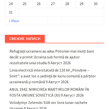
24
25
26
27
28
29
30
31
« Июл
СВЕЖИЕ ЗАПИСИ
Refugiații ucraineni au adus Poloniei mai mulți bani
decât a primit Ucraina sub formă de ajutor:
rezultatele unui studiu
9 Август 2026
Linia electrică interstatală de 110 kV „Porubne –
Siret”: a avut loc o ședință de lucru comună a părților
ucraineană și română
9 Август 2026
ANUL 1942. NIMICIREA MARTIRILOR ROMÂNI ÎN
FOSTA UNIUNE SOVIETICĂ (XI)
9 Август 2026
Volodymyr Zelenski: SUA vor livra lunar rachete
Ucrainei
9 Август 2026