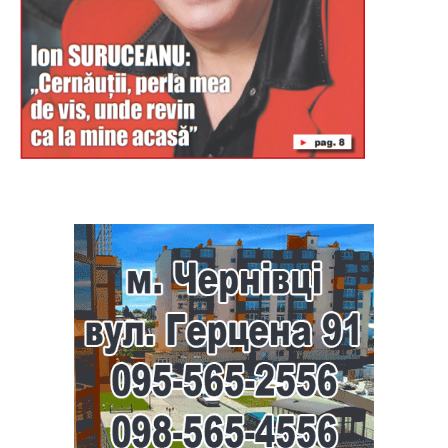
Буковина