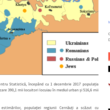
h
C
D
entru Statistică, începând cu 1 decembrie 2017 populația
care 390,1 mii locuitori locuiau în mediul urban și 516,6 mii
 estimărilor, populației regiunii Cernăuți a scăzut cu