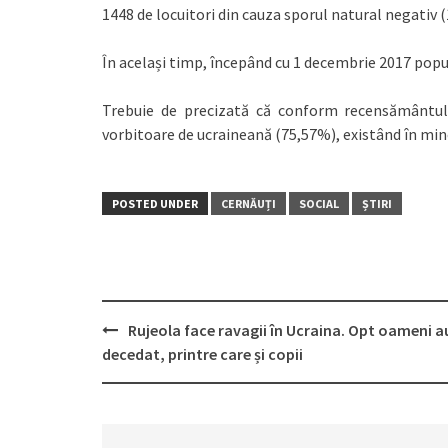
1448 de locuitori din cauza sporul natural negativ (1
În același timp, începând cu 1 decembrie 2017 popul
Trebuie de precizată că conform recensământului
vorbitoare de ucraineană (75,57%), existând în mino
POSTED UNDER
CERNĂUȚI
SOCIAL
ȘTIRI
Rujeola face ravagii în Ucraina. Opt oameni a
Post
decedat, printre care și copii
navigation