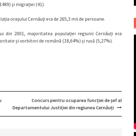
489) și migrației (41).
ația orașului Cernăuți era de 265,3 mii de persoane.
 din 2001, majoritatea populației regiunii Cernăuți era
ritate și vorbitori de română (18,64%) și rusă (5,27%).
u
Concurs pentru ocuparea funcției de șef al
Departamentului Justiției din regiunea Cernăuți