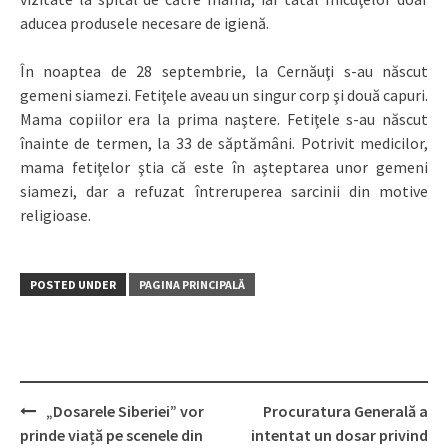
aducea produsele necesare de igienă.
În noaptea de 28 septembrie, la Cernăuţi s-au născut
gemeni siamezi. Fetiţele aveau un singur corp şi două capuri.
Mama copiilor era la prima naştere. Fetiţele s-au născut
înainte de termen, la 33 de săptămâni. Potrivit medicilor,
mama fetiţelor ştia că este în aşteptarea unor gemeni
siamezi, dar a refuzat întreruperea sarcinii din motive
religioase.
POSTED UNDER
PAGINA PRINCIPALĂ
„Dosarele Siberiei” vor
Procuratura Generală a
Post
prinde viață pe scenele din
intentat un dosar privind