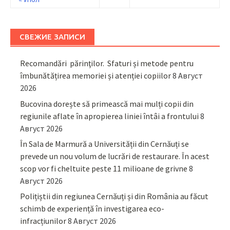
СВЕЖИЕ ЗАПИСИ
Recomandări părinţilor. Sfaturi și metode pentru
îmbunătățirea memoriei și atenției copiilor
8 Август
2026
Bucovina dorește să primească mai mulți copii din
regiunile aflate în apropierea liniei întâi a frontului
8
Август 2026
În Sala de Marmură a Universității din Cernăuți se
prevede un nou volum de lucrări de restaurare. În acest
scop vor fi cheltuite peste 11 milioane de grivne
8
Август 2026
Polițiștii din regiunea Cernăuți și din România au făcut
schimb de experiență în investigarea eco-
infracțiunilor
8 Август 2026