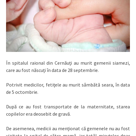
În spitalul raional din Cernăuţi au murit gemenii siamezi,
care au fost născuţi în data de 28 septembrie.
Potrivit medicilor, fetiţele au murit sâmbătă seara, în data
de 5 octombrie.
După ce au fost transportate de la maternitate, starea
copilelor era deosebit de gravă.
De asemenea, medicii au menţionat că gemenele nu au fost
vizitate la spital de către mamă, iar tatăl micuţelor doar