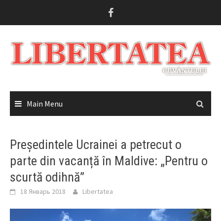
Skip
to
content
Main Menu
Președintele Ucrainei a petrecut o
parte din vacanță în Maldive: „Pentru o
scurtă odihnă”
18 Январь 2018
Libertatea