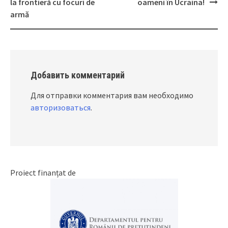
Post
la frontieră cu focuri de
oameni în Ucraina!
navigation
armă
Добавить комментарий
Для отправки комментария вам необходимо
авторизоваться
.
Proiect finanțat de