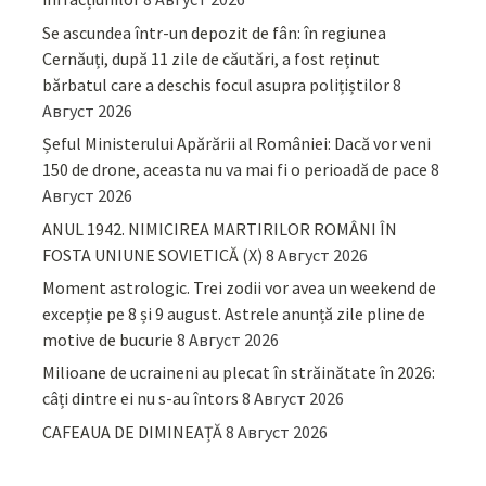
Se ascundea într-un depozit de fân: în regiunea
Cernăuți, după 11 zile de căutări, a fost reținut
bărbatul care a deschis focul asupra polițiștilor
8
Август 2026
Șeful Ministerului Apărării al României: Dacă vor veni
150 de drone, aceasta nu va mai fi o perioadă de pace
8
Август 2026
ANUL 1942. NIMICIREA MARTIRILOR ROMÂNI ÎN
FOSTA UNIUNE SOVIETICĂ (X)
8 Август 2026
Moment astrologic. Trei zodii vor avea un weekend de
excepție pe 8 și 9 august. Astrele anunță zile pline de
motive de bucurie
8 Август 2026
Milioane de ucraineni au plecat în străinătate în 2026:
câți dintre ei nu s-au întors
8 Август 2026
CAFEAUA DE DIMINEAȚĂ
8 Август 2026