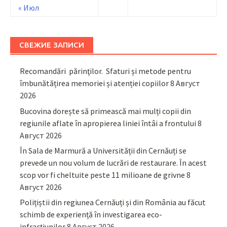
« Июл
СВЕЖИЕ ЗАПИСИ
Recomandări părinţilor. Sfaturi și metode pentru
îmbunătățirea memoriei și atenției copiilor
8 Август
2026
Bucovina dorește să primească mai mulți copii din
regiunile aflate în apropierea liniei întâi a frontului
8
Август 2026
În Sala de Marmură a Universității din Cernăuți se
prevede un nou volum de lucrări de restaurare. În acest
scop vor fi cheltuite peste 11 milioane de grivne
8
Август 2026
Polițiștii din regiunea Cernăuți și din România au făcut
schimb de experiență în investigarea eco-
infracțiunilor
8 Август 2026