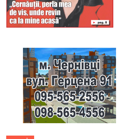
Буковина