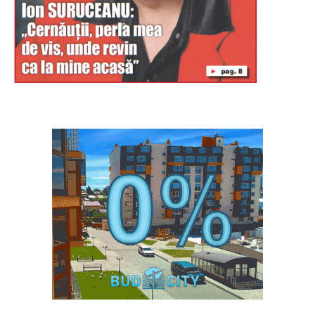
Буковина