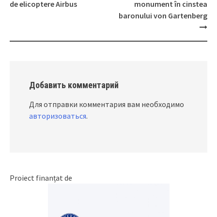
Post
de elicoptere Airbus
monument în cinstea
navigation
baronului von Gartenberg
Добавить комментарий
Для отправки комментария вам необходимо
авторизоваться
.
Proiect finanțat de