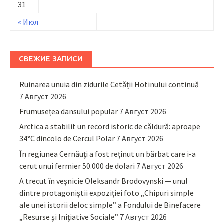
31
« Июл
СВЕЖИЕ ЗАПИСИ
Ruinarea unuia din zidurile Cetății Hotinului continuă
7 Август 2026
Frumusețea dansului popular
7 Август 2026
Arctica a stabilit un record istoric de căldură: aproape
34°C dincolo de Cercul Polar
7 Август 2026
În regiunea Cernăuți a fost reținut un bărbat care i-a
cerut unui fermier 50.000 de dolari
7 Август 2026
A trecut în veșnicie Oleksandr Brodovynski — unul
dintre protagoniștii expoziției foto „Chipuri simple
ale unei istorii deloc simple” a Fondului de Binefacere
„Resurse și Inițiative Sociale”
7 Август 2026