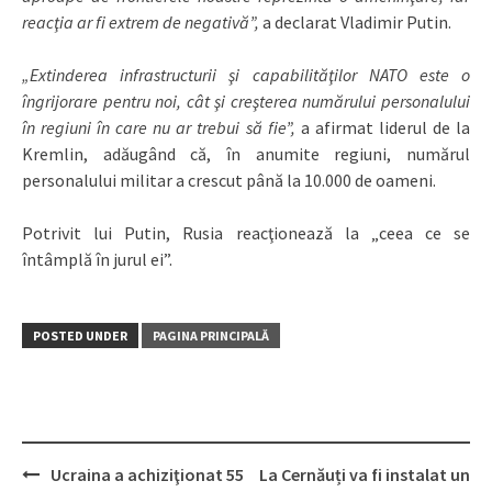
reacţia ar fi extrem de negativă”,
a declarat Vladimir Putin.
„Extinderea infrastructurii şi capabilităţilor NATO este o
îngrijorare pentru noi, cât şi creşterea numărului personalului
în regiuni în care nu ar trebui să fie”,
a afirmat liderul de la
Kremlin, adăugând că, în anumite regiuni, numărul
personalului militar a crescut până la 10.000 de oameni.
Potrivit lui Putin, Rusia reacţionează la „ceea ce se
întâmplă în jurul ei”.
POSTED UNDER
PAGINA PRINCIPALĂ
Ucraina a achiziţionat 55
La Cernăuți va fi instalat un