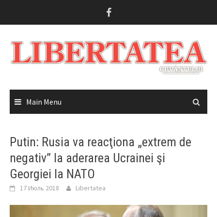
Skip
to
content
Main Menu
Putin: Rusia va reacţiona „extrem de
negativ” la aderarea Ucrainei şi
Georgiei la NATO
17 Июль 2018
Libertatea