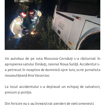
Un autobuz de pe ruta Moscova-Cernăuți s-a răsturnat în
apropierea satului Dinăuți, raionul Noua Suliță. Accidentul s-
a petrecut în noaptea de duminică spre luni, scrie jurnalista
nouasulițeană Ana Vacarciuc.
La locul accidentului s-a deplasat un echipaj de salvatori,
precum și poliția.
Din fericire nu s-au înregistrat pierderi de vieți omenești.