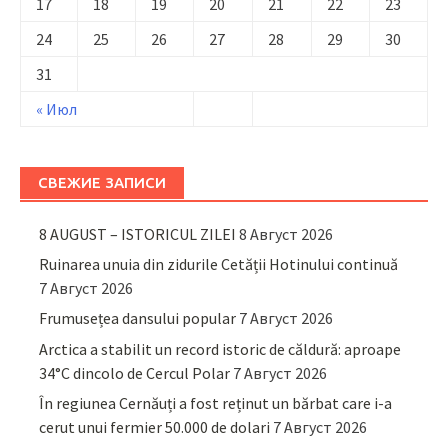
17
18
19
20
21
22
23
24
25
26
27
28
29
30
31
« Июл
СВЕЖИЕ ЗАПИСИ
8 AUGUST – ISTORICUL ZILEI
8 Август 2026
Ruinarea unuia din zidurile Cetății Hotinului continuă
7 Август 2026
Frumusețea dansului popular
7 Август 2026
Arctica a stabilit un record istoric de căldură: aproape
34°C dincolo de Cercul Polar
7 Август 2026
În regiunea Cernăuți a fost reținut un bărbat care i-a
cerut unui fermier 50.000 de dolari
7 Август 2026