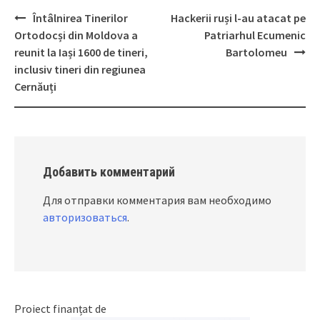
Întâlnirea Tinerilor
Hackerii ruși l-au atacat pe
Post
Ortodocși din Moldova a
Patriarhul Ecumenic
navigation
reunit la Iași 1600 de tineri,
Bartolomeu
inclusiv tineri din regiunea
Cernăuți
Добавить комментарий
Для отправки комментария вам необходимо
авторизоваться
.
Proiect finanțat de