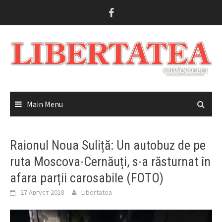
Skip
to
content
Main Menu
Raionul Noua Suliță: Un autobuz de pe
ruta Moscova-Cernăuți, s-a răsturnat în
afara parții carosabile (FOTO)
27 Август 2018
Libertatea