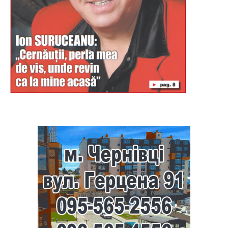
Буковина