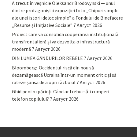
A trecut în veșnicie Oleksandr Brodovynski — unul
dintre protagoniștii expoziției foto „Chipuri simple
ale unei istorii deloc simple” a Fondului de Binefacere
„Resurse și Inițiative Sociale”
7 Август 2026
Proiect care va consolida cooperarea instituțională
transfrontalieră și va dezvolta o infrastructură
modernă
7 Август 2026
DIN LUMEA GÂNDURILOR REBELE
7 Август 2026
Bloomberg: Occidentul riscă din nou să
dezamăgească Ucraina într-un moment critic și să
rateze șansa de a opri războiul
7 Август 2026
Ghid pentru părinţi. Când ar trebui să-i cumperi
telefon copilului?
7 Август 2026