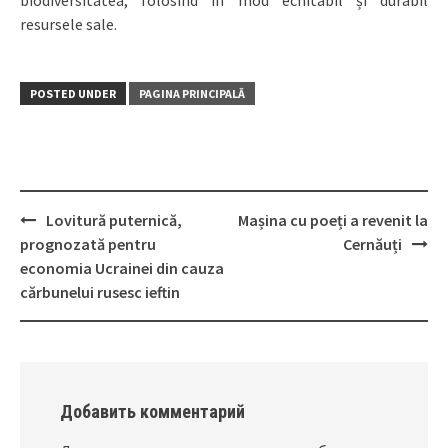
biodiversitatea, folosind în mod echitabil și durabil
resursele sale.
POSTED UNDER
PAGINA PRINCIPALĂ
Lovitură puternică,
Mașina cu poeți a revenit la
Post
prognozată pentru
Cernăuți
navigation
economia Ucrainei din cauza
cărbunelui rusesc ieftin
Добавить комментарий