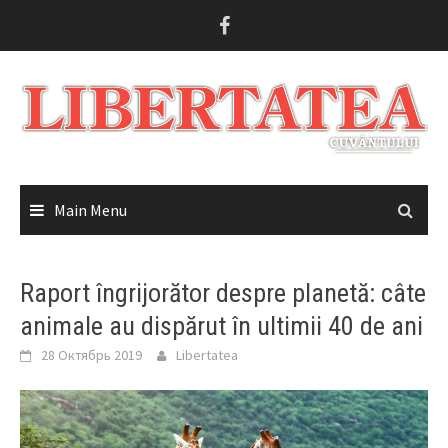
Skip
to
content
Main Menu
Raport îngrijorător despre planetă: câte
animale au dispărut în ultimii 40 de ani
28 Октябрь 2019
Libertatea