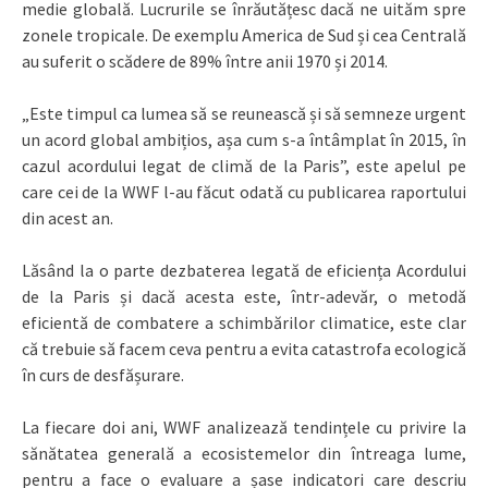
medie globală. Lucrurile se înrăutățesc dacă ne uităm spre
zonele tropicale. De exemplu America de Sud și cea Centrală
au suferit o scădere de 89% între anii 1970 și 2014.
„Este timpul ca lumea să se reunească și să semneze urgent
un acord global ambițios, așa cum s-a întâmplat în 2015, în
cazul acordului legat de climă de la Paris”, este apelul pe
care cei de la WWF l-au făcut odată cu publicarea raportului
din acest an.
Lăsând la o parte dezbaterea legată de eficiența Acordului
de la Paris și dacă acesta este, într-adevăr, o metodă
eficientă de combatere a schimbărilor climatice, este clar
că trebuie să facem ceva pentru a evita catastrofa ecologică
în curs de desfășurare.
La fiecare doi ani, WWF analizează tendințele cu privire la
sănătatea generală a ecosistemelor din întreaga lume,
pentru a face o evaluare a șase indicatori care descriu