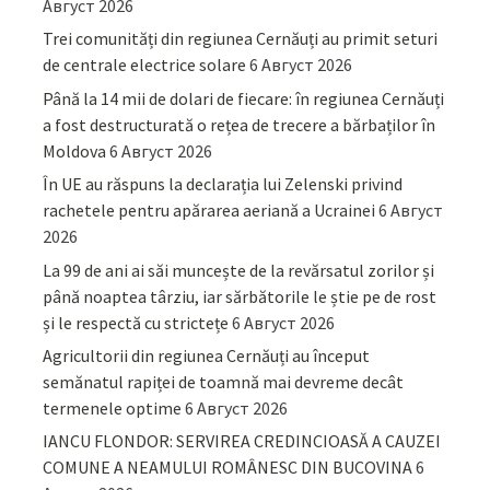
Август 2026
Trei comunități din regiunea Cernăuți au primit seturi
de centrale electrice solare
6 Август 2026
Până la 14 mii de dolari de fiecare: în regiunea Cernăuți
a fost destructurată o rețea de trecere a bărbaților în
Moldova
6 Август 2026
În UE au răspuns la declarația lui Zelenski privind
rachetele pentru apărarea aeriană a Ucrainei
6 Август
2026
La 99 de ani ai săi muncește de la revărsatul zorilor și
până noaptea târziu, iar sărbătorile le știe pe de rost
și le respectă cu strictețe
6 Август 2026
Agricultorii din regiunea Cernăuți au început
semănatul rapiței de toamnă mai devreme decât
termenele optime
6 Август 2026
IANCU FLONDOR: SERVIREA CREDINCIOASĂ A CAUZEI
COMUNE A NEAMULUI ROMÂNESC DIN BUCOVINA
6