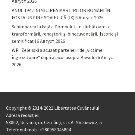
Август 2026
ANUL 1942. NIMICIREA MARTIRILOR ROMÂNI ÎN
FOSTA UNIUNE SOVIETICĂ (IX)
6 Август 2026
Schimbarea la Față a Domnului – o sărbătoare a
transformării, renașterii și binecuvântării. Istorie și
semnificații
6 Август 2026
WP: Zelenski a acuzat partenerii de „victime
îngrozitoare” după atacul asupra Kievului
6 Август
2026
Copyright © 2014-2021 Libertatea Cuvântului
Adresa redacției:
58002, Ucraina, or. Cernăuți, str. A. Mickiewicz, 5
Telefonul mob.: +380958345804