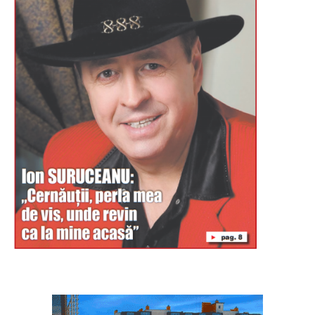
Буковина