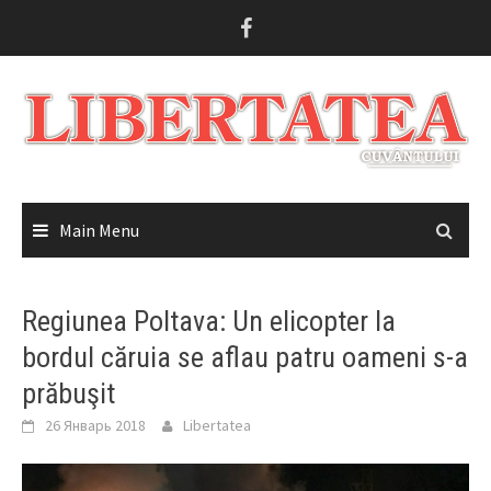
Skip
to
content
Main Menu
Regiunea Poltava: Un elicopter la
bordul căruia se aflau patru oameni s-a
prăbuşit
26 Январь 2018
Libertatea