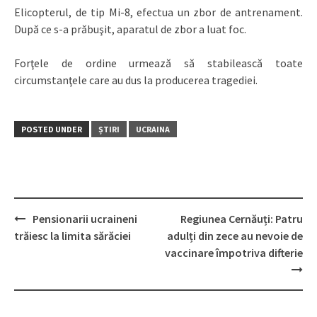
Elicopterul, de tip Mi-8, efectua un zbor de antrenament.
După ce s-a prăbuşit, aparatul de zbor a luat foc.
Forţele de ordine urmează să stabilească toate
circumstanţele care au dus la producerea tragediei.
POSTED UNDER
ȘTIRI
UCRAINA
Pensionarii ucraineni
Regiunea Cernăuți: Patru
Post
trăiesc la limita sărăciei
adulți din zece au nevoie de
navigation
vaccinare împotriva difterie