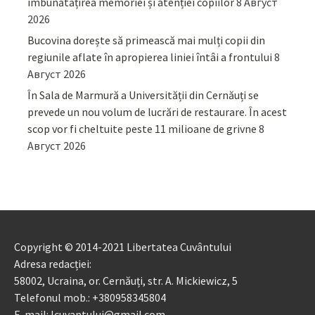
îmbunătățirea memoriei și atenției copiilor
8 Август
2026
Bucovina dorește să primească mai mulți copii din
regiunile aflate în apropierea liniei întâi a frontului
8
Август 2026
În Sala de Marmură a Universității din Cernăuți se
prevede un nou volum de lucrări de restaurare. În acest
scop vor fi cheltuite peste 11 milioane de grivne
8
Август 2026
Copyright © 2014-2021 Libertatea Cuvântului
Adresa redacției:
58002, Ucraina, or. Cernăuți, str. A. Mickiewicz, 5
Telefonul mob.: +380958345804
E-mail: lcuvantului@gmail.com