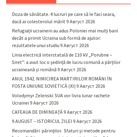
Doza de sănătate. 4 lucruri pe care să le faci seara,
dacă ai colesterolul mărit
9 Август 2026
Refugiații ucraineni au adus Poloniei mai mulți bani
decât a primit Ucraina sub formă de ajutor:
rezultatele unui studiu
9 Август 2026
Linia electrică interstatală de 110 kV „Porubne –
Siret”: a avut loc o ședință de lucru comună a părților
ucraineană și română
9 Август 2026
ANUL 1942. NIMICIREA MARTIRILOR ROMÂNI ÎN
FOSTA UNIUNE SOVIETICĂ (XI)
9 Август 2026
Volodymyr Zelenski: SUA vor livra lunar rachete
Ucrainei
9 Август 2026
CAFEAUA DE DIMINEAȚĂ
9 Август 2026
9 AUGUST – ISTORICUL ZILEI
9 Август 2026
Recomandări părinţilor. Sfaturi și metode pentru