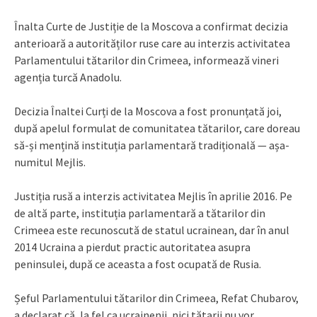
Înalta Curte de Justiție de la Moscova a confirmat decizia
anterioară a autorităților ruse care au interzis activitatea
Parlamentului tătarilor din Crimeea, informează vineri
agenția turcă Anadolu.
Decizia Înaltei Curți de la Moscova a fost pronunțată joi,
după apelul formulat de comunitatea tătarilor, care doreau
să-și mențină instituția parlamentară tradițională — așa-
numitul Mejlis.
Justiția rusă a interzis activitatea Mejlis în aprilie 2016. Pe
de altă parte, instituția parlamentară a tătarilor din
Crimeea este recunoscută de statul ucrainean, dar în anul
2014 Ucraina a pierdut practic autoritatea asupra
peninsulei, după ce aceasta a fost ocupată de Rusia.
Șeful Parlamentului tătarilor din Crimeea, Refat Chubarov,
a declarat că, la fel ca ucrainenii, nici tătarii nu vor