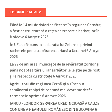
СВЕЖИЕ ЗАПИСИ
Până la 14 mii de dolari de fiecare: în regiunea Cernăuți
a fost destructurată o rețea de trecere a bărbaților în
Moldova
6 Август 2026
În UE au răspuns la declarația lui Zelenski privind
rachetele pentru apărarea aeriană a Ucrainei
6 Август
2026
La 99 de ani ai săi muncește de la revărsatul zorilor și
până noaptea târziu, iar sărbătorile le știe pe de rost
și le respectă cu strictețe
6 Август 2026
Agricultorii din regiunea Cernăuți au început
semănatul rapiței de toamnă mai devreme decât
termenele optime
6 Август 2026
IANCU FLONDOR: SERVIREA CREDINCIOASĂ A CAUZEI
COMUNE A NEAMULUI ROMÂNESC DIN BUCOVINA
6