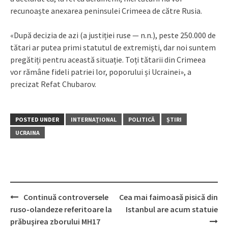
recunoaște anexarea peninsulei Crimeea de către Rusia.
«După decizia de azi (a justiției ruse — n.n.), peste 250.000 de
tătari ar putea primi statutul de extremiști, dar noi suntem
pregătiți pentru această situație. Toți tătarii din Crimeea
vor rămâne fideli patriei lor, poporului și Ucrainei», a
precizat Refat Chubarov.
POSTED UNDER
INTERNAŢIONAL
POLITICĂ
ȘTIRI
UCRAINA
Continuă controversele
Cea mai faimoasă pisică din
Post
ruso-olandeze referitoare la
Istanbul are acum statuie
navigation
prăbuşirea zborului MH17