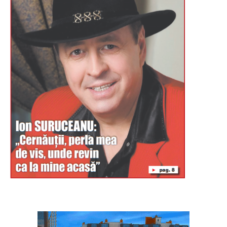
Буковина