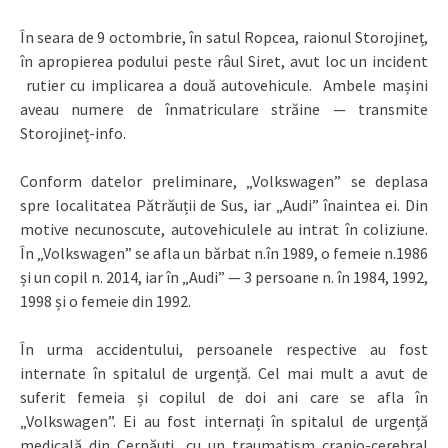
În seara de 9 octombrie, în satul Ropcea, raionul Storojineț,
în apropierea podului peste râul Siret, avut loc un incident
rutier cu implicarea a două autovehicule. Ambele mașini
aveau numere de înmatriculare străine — transmite
Storojineț-info.
Conform datelor preliminare, „Volkswagen” se deplasa
spre localitatea Pătrăuții de Sus, iar „Audi” înaintea ei. Din
motive necunoscute, autovehiculele au intrat în coliziune.
În „Volkswagen” se afla un bărbat n.în 1989, o femeie n.1986
și un copil n. 2014, iar în „Audi” — 3 persoane n. în 1984, 1992,
1998 și o femeie din 1992.
În urma accidentului, persoanele respective au fost
internate în spitalul de urgență. Cel mai mult a avut de
suferit femeia și copilul de doi ani care se afla în
„Volkswagen”. Ei au fost internați în spitalul de urgență
medicală din Cernăuți, cu un traumatism cranio-cerebral