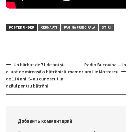
POSTED UNDER
CERNĂUȚI
PAGINA PRINCIPALĂ
ȘTIRI
Un bărbat de 71 de ani și-
Radio Bucovina — In
Post
a luat de mireasă o bătrânică
memoriam Ilie Motrescu
navigation
de 114 ani. S-au cunoscut la
azilul pentru bătrâni
Добавить комментарий