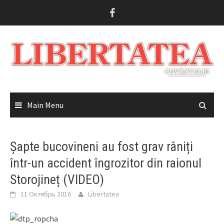
Skip
to
content
Main Menu
Șapte bucovineni au fost grav râniți
într-un accident îngrozitor din raionul
Storojineț (VIDEO)
11 Октябрь 2016
Libertatea