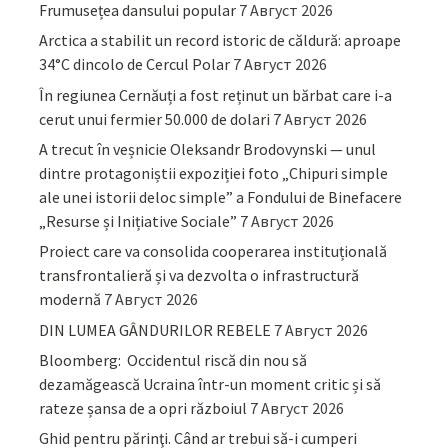
Frumusețea dansului popular
7 Август 2026
Arctica a stabilit un record istoric de căldură: aproape
34°C dincolo de Cercul Polar
7 Август 2026
În regiunea Cernăuți a fost reținut un bărbat care i-a
cerut unui fermier 50.000 de dolari
7 Август 2026
A trecut în veșnicie Oleksandr Brodovynski — unul
dintre protagoniștii expoziției foto „Chipuri simple
ale unei istorii deloc simple” a Fondului de Binefacere
„Resurse și Inițiative Sociale”
7 Август 2026
Proiect care va consolida cooperarea instituțională
transfrontalieră și va dezvolta o infrastructură
modernă
7 Август 2026
DIN LUMEA GÂNDURILOR REBELE
7 Август 2026
Bloomberg: Occidentul riscă din nou să
dezamăgească Ucraina într-un moment critic și să
rateze șansa de a opri războiul
7 Август 2026
Ghid pentru părinţi. Când ar trebui să-i cumperi