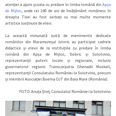
atenției a ajuns școala cu predare în limba română din
Apșa
de Mijloc
, unde cei 240 de ani de învățământ românesc în
dreapta Tisei au fost serbați cu mai multe momente
artistice susținute de elevi.
La această minunată suită de evenimente dedicate
românilor din Maramureșul istoric au participat cadrele
didactice și elevii de la instituțiile cu predare în limba
română din Apșa de Mijloc, Dobric și Solotvino,
reprezentanții puterii locale și regionale, inclusiv
guvernatorul regiunii Transcarpatia Ghenadii Moskali,
reprezentanții Consulatului României la Solotvino, precum
și membrii Asociației Boema OJT din Baia Mare (România).
FOTO: Anuța Șteț; Consulatul României la Solotvino