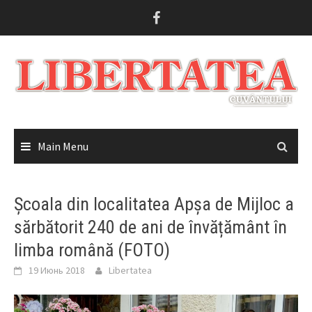
Skip
to
content
Main Menu
Școala din localitatea Apșa de Mijloc a
sărbătorit 240 de ani de învățământ în
limba română (FOTO)
19 Июнь 2018
Libertatea