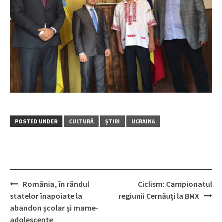
POSTED UNDER
CULTURĂ
ȘTIRI
UCRAINA
România, în rândul
Ciclism: Campionatul
Post
statelor înapoiate la
regiunii Cernăuţi la BMX
navigation
abandon școlar și mame-
adolescente