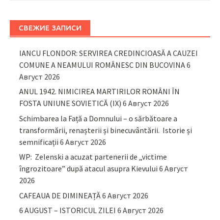
СВЕЖИЕ ЗАПИСИ
IANCU FLONDOR: SERVIREA CREDINCIOASĂ A CAUZEI
COMUNE A NEAMULUI ROMÂNESC DIN BUCOVINA
6
Август 2026
ANUL 1942. NIMICIREA MARTIRILOR ROMÂNI ÎN
FOSTA UNIUNE SOVIETICĂ (IX)
6 Август 2026
Schimbarea la Față a Domnului – o sărbătoare a
transformării, renașterii și binecuvântării. Istorie și
semnificații
6 Август 2026
WP: Zelenski a acuzat partenerii de „victime
îngrozitoare” după atacul asupra Kievului
6 Август
2026
CAFEAUA DE DIMINEAȚĂ
6 Август 2026
6 AUGUST – ISTORICUL ZILEI
6 Август 2026