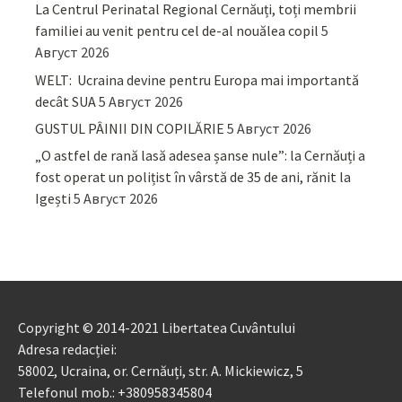
La Centrul Perinatal Regional Cernăuți, toți membrii
familiei au venit pentru cel de-al nouălea copil
5
Август 2026
WELT: Ucraina devine pentru Europa mai importantă
decât SUA
5 Август 2026
GUSTUL PÂINII DIN COPILĂRIE
5 Август 2026
„O astfel de rană lasă adesea șanse nule”: la Cernăuți a
fost operat un polițist în vârstă de 35 de ani, rănit la
Igești
5 Август 2026
Copyright © 2014-2021 Libertatea Cuvântului
Adresa redacției:
58002, Ucraina, or. Cernăuți, str. A. Mickiewicz, 5
Telefonul mob.: +380958345804