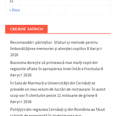
31
« Июл
СВЕЖИЕ ЗАПИСИ
Recomandări părinţilor. Sfaturi și metode pentru
îmbunătățirea memoriei și atenției copiilor
8 Август
2026
Bucovina dorește să primească mai mulți copii din
regiunile aflate în apropierea liniei întâi a frontului
8
Август 2026
În Sala de Marmură a Universității din Cernăuți se
prevede un nou volum de lucrări de restaurare. În acest
scop vor fi cheltuite peste 11 milioane de grivne
8
Август 2026
Polițiștii din regiunea Cernăuți și din România au făcut
schimb de experiență în investigarea eco-