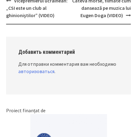
Vicepremierul ucrainean:
Câteva morse, filmate cum
Post
„CSI este un club al
dansează pe muzica lui
navigation
ghinioniştilor” (VIDEO)
Eugen Doga (VIDEO)
Добавить комментарий
Для отправки комментария вам необходимо
авторизоваться
.
Proiect finanțat de