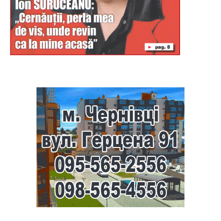
Буковина