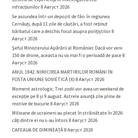
infracțiunilor
8 Август 2026
Se ascundea într-un depozit de fân: în regiunea
Cernăuți, după 11 zile de căutări, a fost reținut
bărbatul care a deschis focul asupra polițiștilor
8
Август 2026
Șeful Ministerului Apărării al României: Dacă vor veni
150 de drone, aceasta nu va mai fi o perioadă de pace
8
Август 2026
ANUL 1942. NIMICIREA MARTIRILOR ROMÂNI ÎN
FOSTA UNIUNE SOVIETICĂ (X)
8 Август 2026
Moment astrologic. Trei zodii vor avea un weekend de
excepție pe 8 și 9 august. Astrele anunță zile pline de
motive de bucurie
8 Август 2026
Milioane de ucraineni au plecat în străinătate în 2026:
câți dintre ei nu s-au întors
8 Август 2026
CAFEAUA DE DIMINEAȚĂ
8 Август 2026