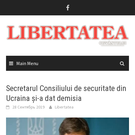
Skip
to
content
Main Menu
Secretarul Consiliului de securitate din
Ucraina și-a dat demisia
28 Сентябрь 2019
Libertatea