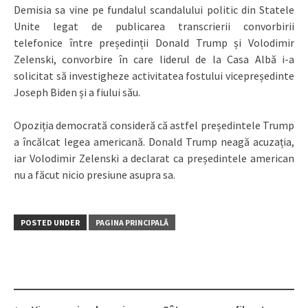
Demisia sa vine pe fundalul scandalului politic din Statele
Unite legat de publicarea transcrierii convorbirii
telefonice între președinții Donald Trump și Volodimir
Zelenski, convorbire în care liderul de la Casa Albă i-a
solicitat să investigheze activitatea fostului vicepreședinte
Joseph Biden și a fiului său.
Opoziția democrată consideră că astfel președintele Trump
a încălcat legea americană. Donald Trump neagă acuzația,
iar Volodimir Zelenski a declarat ca președintele american
nu a făcut nicio presiune asupra sa.
POSTED UNDER
PAGINA PRINCIPALĂ