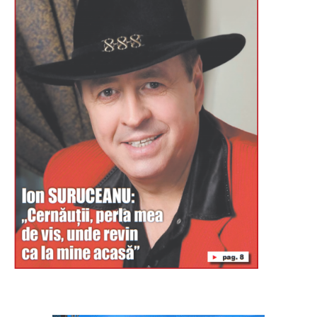
Буковина