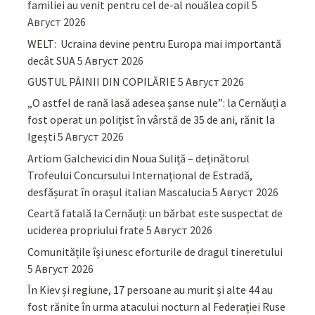
familiei au venit pentru cel de-al nouălea copil
5
Август 2026
WELT: Ucraina devine pentru Europa mai importantă
decât SUA
5 Август 2026
GUSTUL PÂINII DIN COPILĂRIE
5 Август 2026
„O astfel de rană lasă adesea șanse nule”: la Cernăuți a
fost operat un polițist în vârstă de 35 de ani, rănit la
Igești
5 Август 2026
Artiom Galchevici din Noua Suliță – deținătorul
Trofeului Concursului Internațional de Estradă,
desfășurat în orașul italian Mascalucia
5 Август 2026
Ceartă fatală la Cernăuți: un bărbat este suspectat de
uciderea propriului frate
5 Август 2026
Comunitățile își unesc eforturile de dragul tineretului
5 Август 2026
În Kiev și regiune, 17 persoane au murit și alte 44 au
fost rănite în urma atacului nocturn al Federației Ruse