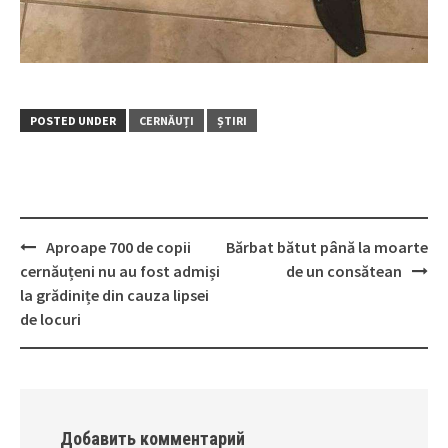
POSTED UNDER
CERNĂUȚI
ȘTIRI
Aproape 700 de copii
Bărbat bătut până la moarte
Post
cernăuțeni nu au fost admiși
de un consătean
navigation
la grădinițe din cauza lipsei
de locuri
Добавить комментарий