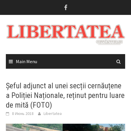
Skip
to
content
Main Menu
Șeful adjunct al unei secții cernăuțene
a Poliției Naționale, reținut pentru luare
de mită (FOTO)
8 Июнь 2018
Libertatea