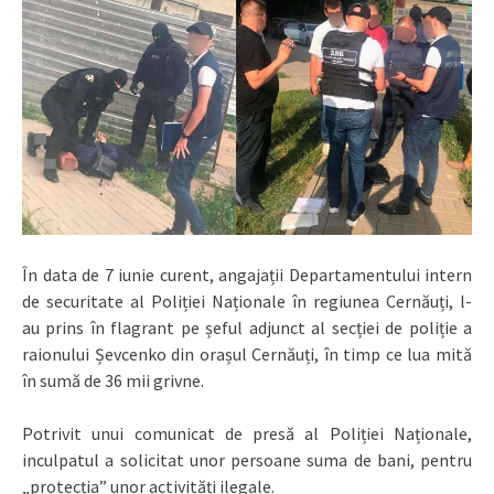
În data de 7 iunie curent, angajații Departamentului intern
de securitate al Poliției Naționale în regiunea Cernăuți, l-
au prins în flagrant pe șeful adjunct al secției de poliție a
raionului Șevcenko din orașul Cernăuți, în timp ce lua mită
în sumă de 36 mii grivne.
Potrivit unui comunicat de presă al Poliției Naționale,
inculpatul a solicitat unor persoane suma de bani, pentru
„protecția” unor activități ilegale.