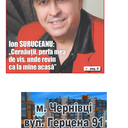
Буковина