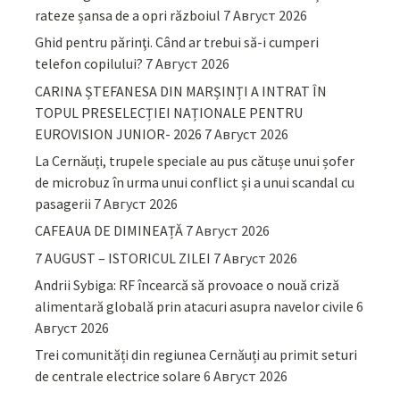
rateze șansa de a opri războiul
7 Август 2026
Ghid pentru părinţi. Când ar trebui să-i cumperi
telefon copilului?
7 Август 2026
CARINA ȘTEFANESA DIN MARȘINȚI A INTRAT ÎN
TOPUL PRESELECȚIEI NAȚIONALE PENTRU
EUROVISION JUNIOR- 2026
7 Август 2026
La Cernăuți, trupele speciale au pus cătușe unui șofer
de microbuz în urma unui conflict și a unui scandal cu
pasagerii
7 Август 2026
CAFEAUA DE DIMINEAȚĂ
7 Август 2026
7 AUGUST – ISTORICUL ZILEI
7 Август 2026
Andrii Sybiga: RF încearcă să provoace o nouă criză
alimentară globală prin atacuri asupra navelor civile
6
Август 2026
Trei comunități din regiunea Cernăuți au primit seturi
de centrale electrice solare
6 Август 2026