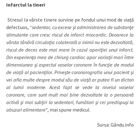
Infarctul la tineri
Stresul la vârste tinere survine pe fondul unui mod de viaţă
defectuos,
“sedentar, cu excese şi administrarea de substanţe
stimulante care cresc riscul de infarct miocardic. Deoarece la
vârsta tânără circulaţia colaterală a inimii nu este dezvoltată,
riscul de deces este mai mare în cazul apariţiei unui infarct.
Din experienţa mea de chirurg cardiac apar variaţii mari între
dimensiunea şi aspectul vaselor coronare în funcţie de modul
de viaţă al pacienţilor. Priveşte coronarografia unui pacient şi
vei afla multe despre modul său de viaţă ar putea fi un dicton
al lumii moderne. Acest fapt se vede la nivelul vaselor
coronare, care sunt mult mai bine dezvoltate la o persoană
activă şi mai subţiri la sedentari, fumători şi cei predispuşi la
abuzuri alimentare”
, mai spune medicul.
Sursa: Gându.info