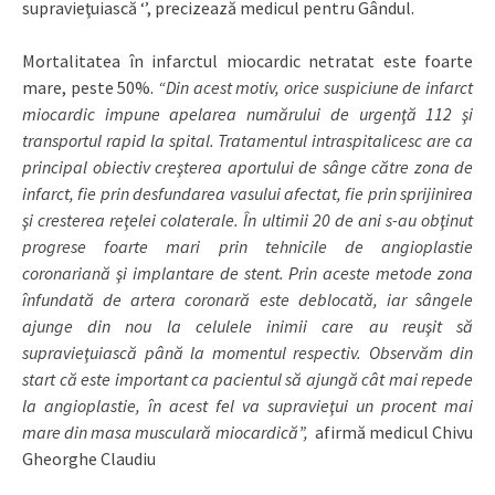
supravieţuiască ‘’, precizează medicul pentru Gândul.
Mortalitatea în infarctul miocardic netratat este foarte
mare, peste 50%.
“Din acest motiv, orice suspiciune de infarct
miocardic impune apelarea numărului de urgenţă 112 şi
transportul rapid la spital. Tratamentul intraspitalicesc are ca
principal obiectiv creşterea aportului de sânge către zona de
infarct, fie prin desfundarea vasului afectat, fie prin sprijinirea
şi cresterea reţelei colaterale. În ultimii 20 de ani s-au obţinut
progrese foarte mari prin tehnicile de angioplastie
coronariană şi implantare de stent. Prin aceste metode zona
înfundată de artera coronară este deblocată, iar sângele
ajunge din nou la celulele inimii care au reuşit să
supravieţuiască până la momentul respectiv. Observăm din
start că este important ca pacientul să ajungă cât mai repede
la angioplastie, în acest fel va supravieţui un procent mai
mare din masa musculară miocardică”,
afirmă medicul Chivu
Gheorghe Claudiu