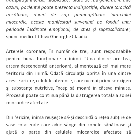
cazuri, pacientul poate prezenta indispoziţie, durere toracică
trecătoare, dureri de cap premergătoare infarctului
miocardic, aceste manifestari survenind pe fondul unor
perioade încărcate emoţional, de stres şi suprasolicitare”,
spune medicul Chivu Gheorghe Claudiu
Arterele coronare, în număr de trei, sunt responsabile
pentru buna funcţionare a inimii. “Una dintre acestea,
artera descendentă anterioară, alimentează cel mai mare
teritoriu din inimă. Odată circulaţia oprită în una dintre
aceste artere, celulele aferente, care nu mai primesc oxigen
şi substanţe nutritive, încep să moară în câteva minute.
Procesul poate continua până la distrugerea totală a zonei
miocardice afectate.
Din fericire, inima reuşeşte să-şi deschidă o reţea subţire de
vase colaterale care aduc sânge din zonele sănătoase şi
ajută o parte din celulele miocardice afectate să