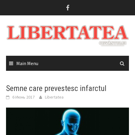
Skip
to
content
Main Menu
Semne care prevestesc infarctul
6 Июнь 2017
Libertatea