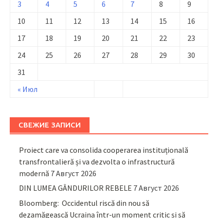
3
4
5
6
7
8
9
10
11
12
13
14
15
16
17
18
19
20
21
22
23
24
25
26
27
28
29
30
31
« Июл
СВЕЖИЕ ЗАПИСИ
Proiect care va consolida cooperarea instituțională
transfrontalieră și va dezvolta o infrastructură
modernă
7 Август 2026
DIN LUMEA GÂNDURILOR REBELE
7 Август 2026
Bloomberg: Occidentul riscă din nou să
dezamăgească Ucraina într-un moment critic și să