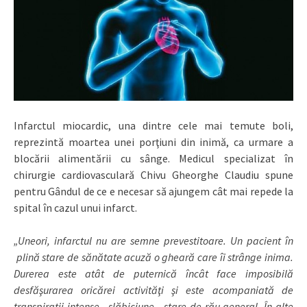
Infarctul miocardic, una dintre cele mai temute boli,
reprezintă moartea unei porţiuni din inimă, ca urmare a
blocării alimentării cu sânge. Medicul specializat în
chirurgie cardiovasculară Chivu Gheorghe Claudiu spune
pentru Gândul de ce e necesar să ajungem cât mai repede la
spital în cazul unui infarct.
„Uneori, infarctul nu are semne prevestitoare. Un pacient în
plină stare de sănătate acuză o gheară care îi strânge inima.
Durerea este atât de puternică încât face imposibilă
desfăşurarea oricărei activităţi şi este acompaniată de
transpiraţii intense, slăbiciune, stare de rău general. În alte