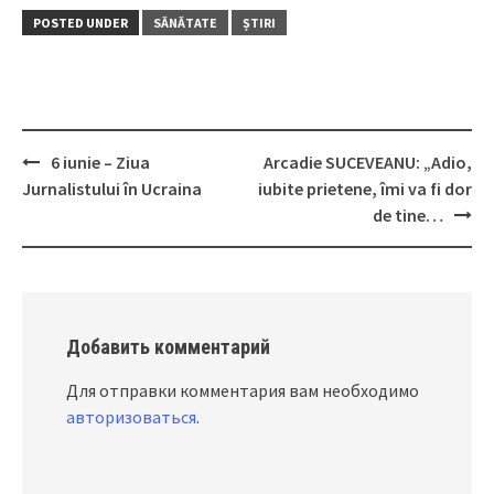
POSTED UNDER
SĂNĂTATE
ȘTIRI
6 iunie – Ziua
Arcadie SUCEVEANU: „Adio,
Post
Jurnalistului în Ucraina
iubite prietene, îmi va fi dor
navigation
de tine…
Добавить комментарий
Для отправки комментария вам необходимо
авторизоваться
.