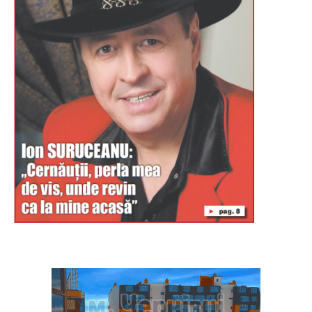
Буковина