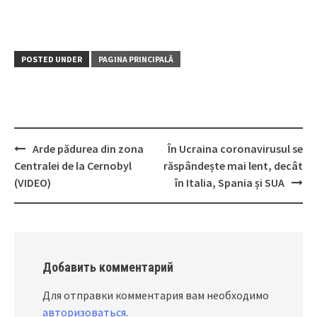
POSTED UNDER
PAGINA PRINCIPALĂ
Arde pădurea din zona
În Ucraina coronavirusul se
Post
Centralei de la Cernobyl
răspândește mai lent, decât
navigation
(VIDEO)
în Italia, Spania și SUA
Добавить комментарий
Для отправки комментария вам необходимо
авторизоваться
.