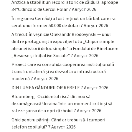
Arctica a stabilit un record istoric de căldură: aproape
34°C dincolo de Cercul Polar
7 Август 2026
În regiunea Cernăuți a fost reținut un bărbat care i-a
cerut unui fermier 50.000 de dolari
7 Август 2026
A trecut în veșnicie Oleksandr Brodovynski — unul
dintre protagoniștii expoziției foto „Chipuri simple
ale unei istorii deloc simple” a Fondului de Binefacere
„Resurse și Inițiative Sociale”
7 Август 2026
Proiect care va consolida cooperarea instituțională
transfrontalieră și va dezvolta o infrastructură
modernă
7 Август 2026
DIN LUMEA GÂNDURILOR REBELE
7 Август 2026
Bloomberg: Occidentul riscă din nou să
dezamăgească Ucraina într-un moment critic și să
rateze șansa de a opri războiul
7 Август 2026
Ghid pentru părinţi. Când ar trebui să-i cumperi
telefon copilului?
7 Август 2026