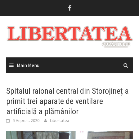
Skip
to
content
Main Menu
Spitalul raional central din Storojineț a
primit trei aparate de ventilare
artificială a plămânilor
5 Апрель 2020
Libertatea