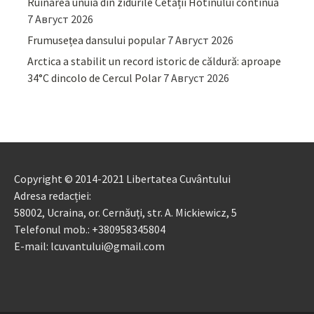
Ruinarea unuia din zidurile Cetății Hotinului continuă
7 Август 2026
Frumusețea dansului popular
7 Август 2026
Arctica a stabilit un record istoric de căldură: aproape
34°C dincolo de Cercul Polar
7 Август 2026
Copyright © 2014-2021 Libertatea Cuvântului
Adresa redacției:
58002, Ucraina, or. Cernăuți, str. A. Mickiewicz, 5
Telefonul mob.: +380958345804
E-mail: lcuvantului@gmail.com