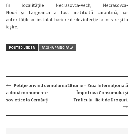
În localitățile Necrasovca-Vech, Necrasovca-
Nouă și Lărgeanca a fost instituită carantină, iar
autoritățile au instalat bariere de dezinfecție la intrare şi la
ieşire.
POSTED UNDER
PAGINA PRINCIPALĂ
Petiție privind demolarea
26 iunie – Ziua Internaţională
Post
a două monumente
Împotriva Consumului şi
navigation
sovietice la Cernăuți
Traficului Ilicit de Droguri.