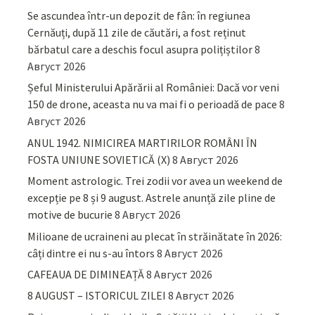
Se ascundea într-un depozit de fân: în regiunea
Cernăuți, după 11 zile de căutări, a fost reținut
bărbatul care a deschis focul asupra polițiștilor
8
Август 2026
Șeful Ministerului Apărării al României: Dacă vor veni
150 de drone, aceasta nu va mai fi o perioadă de pace
8
Август 2026
ANUL 1942. NIMICIREA MARTIRILOR ROMÂNI ÎN
FOSTA UNIUNE SOVIETICĂ (X)
8 Август 2026
Moment astrologic. Trei zodii vor avea un weekend de
excepție pe 8 și 9 august. Astrele anunță zile pline de
motive de bucurie
8 Август 2026
Milioane de ucraineni au plecat în străinătate în 2026:
câți dintre ei nu s-au întors
8 Август 2026
CAFEAUA DE DIMINEAȚĂ
8 Август 2026
8 AUGUST – ISTORICUL ZILEI
8 Август 2026