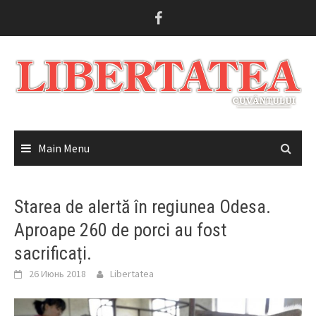
Skip
to
content
Main Menu
Starea de alertă în regiunea Odesa.
Aproape 260 de porci au fost
sacrificați.
26 Июнь 2018
Libertatea