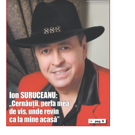
Буковина