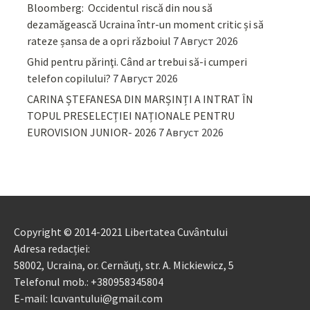
Bloomberg: Occidentul riscă din nou să
dezamăgească Ucraina într-un moment critic și să
rateze șansa de a opri războiul
7 Август 2026
Ghid pentru părinţi. Când ar trebui să-i cumperi
telefon copilului?
7 Август 2026
CARINA ȘTEFANESA DIN MARȘINȚI A INTRAT ÎN
TOPUL PRESELECȚIEI NAȚIONALE PENTRU
EUROVISION JUNIOR- 2026
7 Август 2026
Copyright © 2014-2021 Libertatea Cuvântului
Adresa redacției:
58002, Ucraina, or. Cernăuți, str. A. Mickiewicz, 5
Telefonul mob.: +380958345804
E-mail: lcuvantului@gmail.com