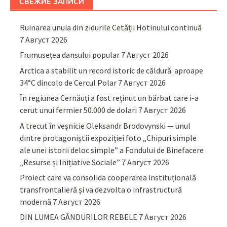
СВЕЖИЕ ЗАПИСИ
Ruinarea unuia din zidurile Cetății Hotinului continuă
7 Август 2026
Frumusețea dansului popular
7 Август 2026
Arctica a stabilit un record istoric de căldură: aproape
34°C dincolo de Cercul Polar
7 Август 2026
În regiunea Cernăuți a fost reținut un bărbat care i-a
cerut unui fermier 50.000 de dolari
7 Август 2026
A trecut în veșnicie Oleksandr Brodovynski — unul
dintre protagoniștii expoziției foto „Chipuri simple
ale unei istorii deloc simple” a Fondului de Binefacere
„Resurse și Inițiative Sociale”
7 Август 2026
Proiect care va consolida cooperarea instituțională
transfrontalieră și va dezvolta o infrastructură
modernă
7 Август 2026
DIN LUMEA GÂNDURILOR REBELE
7 Август 2026