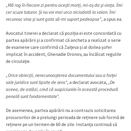
„Mă rog în fiecare zi pentru acești morți, mi-aș da și viața. Îmi
cer scuze tuturor. Și nu voi mai urca niciodată la volan. Îmi
recunosc vina și sunt gata să-mi suport pedeapsa”
, a spus ea.
Avocatul tinerei a declarat că poziția ei este concordată cu
partea apărării și a confirmat că ancheta a realizat o serie
de examene care confirmă că Zaițeva și al doilea șofer
implicat în accident, Ghenadie Dronov, au încălcat regulile
de circulație.
„Orice obiecții, nerecunoașterea documentului sau a forței
sale juridice sunt lipsite de sens”
, a declarat avocata,
„De
aceea, de astăzi, cred că suspiciunile în această procedură
penală sunt fundamentate”.
De asemenea, partea apărării nu a contrazis solicitarea
procurorilor de a prelungi perioada de reținere sub formă de
reținere pe un termen de 60 de zile. Instanța continuă să