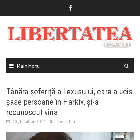
Skip
to
content
Main Menu
Tânăra șoferiță a Lexusului, care a ucis
șase persoane în Harkiv, și-a
recunoscut vina
13 Декабрь 2017
Libertatea