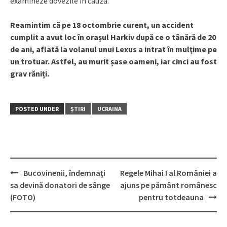
examineze dovezile în cauză.
Reamintim că pe 18 octombrie curent, un accident
cumplit a avut loc în orașul Harkiv după ce o tânără de 20
de ani, aflată la volanul unui Lexus a intrat în mulţime pe
un trotuar. Astfel, au murit șase oameni, iar cinci au fost
grav răniți.
POSTED UNDER
ȘTIRI
UCRAINA
Bucovinenii, îndemnați
Regele Mihai I al României a
Post
sa devină donatori de sânge
ajuns pe pământ românesc
navigation
(FOTO)
pentru totdeauna