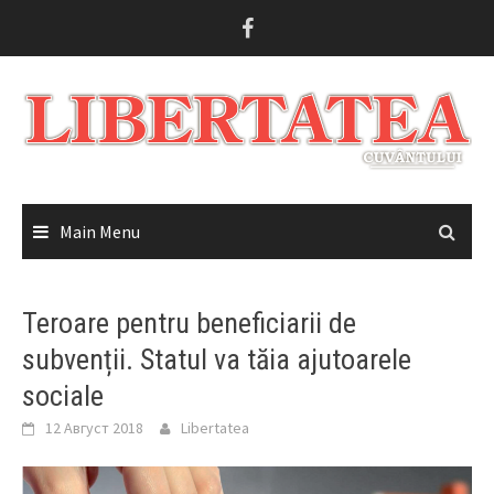
Skip
to
content
Main Menu
Teroare pentru beneficiarii de
subvenții. Statul va tăia ajutoarele
sociale
12 Август 2018
Libertatea