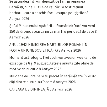
Se ascundea într-un depozit de fân: în regiunea
Cernăuți, după 11 zile de căutări, a fost reținut
bărbatul care a deschis focul asupra polițiștilor
8
Август 2026
Șeful Ministerului Apărării al României: Dacă vor veni
150 de drone, aceasta nu va mai fi o perioadă de pace
8
Август 2026
ANUL 1942. NIMICIREA MARTIRILOR ROMÂNI ÎN
FOSTA UNIUNE SOVIETICĂ (X)
8 Август 2026
Moment astrologic. Trei zodii vor avea un weekend de
excepție pe 8 și 9 august. Astrele anunță zile pline de
motive de bucurie
8 Август 2026
Milioane de ucraineni au plecat în străinătate în 2026:
câți dintre ei nu s-au întors
8 Август 2026
CAFEAUA DE DIMINEAȚĂ
8 Август 2026