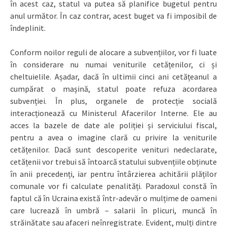
în acest caz, statul va putea să planifice bugetul pentru
anul următor. În caz contrar, acest buget va fi imposibil de
îndeplinit.
Conform noilor reguli de alocare a subvențiilor, vor fi luate
în considerare nu numai veniturile cetățenilor, ci și
cheltuielile. Așadar, dacă în ultimii cinci ani cetățeanul a
cumpărat o mașină, statul poate refuza acordarea
subvenției. În plus, organele de protecție socială
interacționează cu Ministerul Afacerilor Interne. Ele au
acces la bazele de date ale poliției și serviciului fiscal,
pentru a avea o imagine clară cu privire la veniturile
cetățenilor. Dacă sunt descoperite venituri nedeclarate,
cetățenii vor trebui să întoarcă statului subvențiile obținute
în anii precedenți, iar pentru întârzierea achitării plăților
comunale vor fi calculate penalități. Paradoxul constă în
faptul că în Ucraina există într-adevăr o mulțime de oameni
care lucrează în umbră – salarii în plicuri, muncă în
străinătate sau afaceri neînregistrate. Evident, mulți dintre