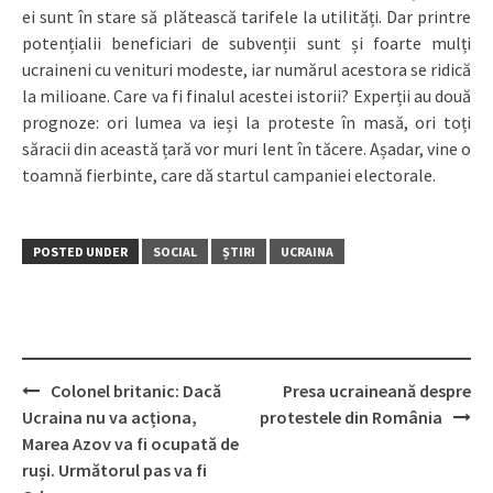
ei sunt în stare să plătească tarifele la utilități. Dar printre
potențialii beneficiari de subvenții sunt și foarte mulți
ucraineni cu venituri modeste, iar numărul acestora se ridică
la milioane. Care va fi finalul acestei istorii? Experții au două
prognoze: ori lumea va ieși la proteste în masă, ori toți
săracii din această țară vor muri lent în tăcere. Așadar, vine o
toamnă fierbinte, care dă startul campaniei electorale.
POSTED UNDER
SOCIAL
ȘTIRI
UCRAINA
Colonel britanic: Dacă
Presa ucraineană despre
Post
Ucraina nu va acționa,
protestele din România
navigation
Marea Azov va fi ocupată de
ruși. Următorul pas va fi