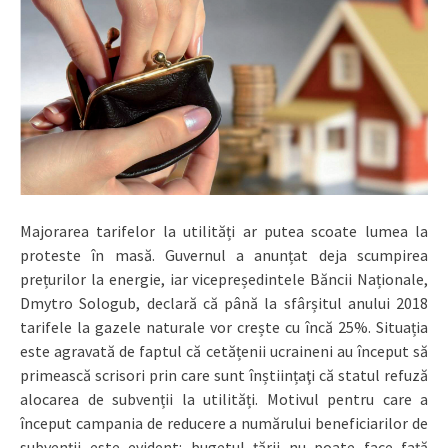
Majorarea tarifelor la utilități ar putea scoate lumea la
proteste în masă. Guvernul a anunțat deja scumpirea
prețurilor la energie, iar vicepreședintele Băncii Naționale,
Dmytro Sologub, declară că până la sfârșitul anului 2018
tarifele la gazele naturale vor crește cu încă 25%. Situația
este agravată de faptul că cetățenii ucraineni au început să
primească scrisori prin care sunt înștiințaţi că statul refuză
alocarea de subvenții la utilități. Motivul pentru care a
început campania de reducere a numărului beneficiarilor de
subvenții este evident: bugetul țării nu poate face față