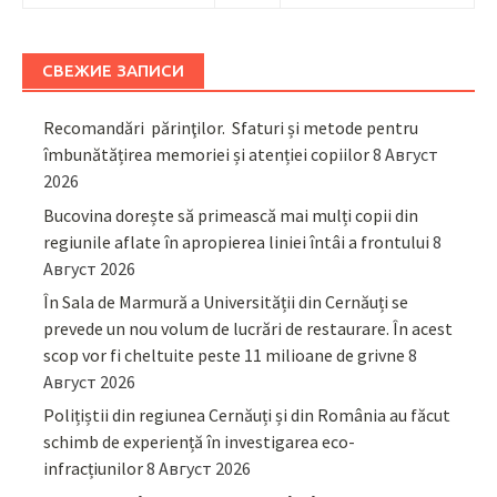
СВЕЖИЕ ЗАПИСИ
Recomandări părinţilor. Sfaturi și metode pentru
îmbunătățirea memoriei și atenției copiilor
8 Август
2026
Bucovina dorește să primească mai mulți copii din
regiunile aflate în apropierea liniei întâi a frontului
8
Август 2026
În Sala de Marmură a Universității din Cernăuți se
prevede un nou volum de lucrări de restaurare. În acest
scop vor fi cheltuite peste 11 milioane de grivne
8
Август 2026
Polițiștii din regiunea Cernăuți și din România au făcut
schimb de experiență în investigarea eco-
infracțiunilor
8 Август 2026