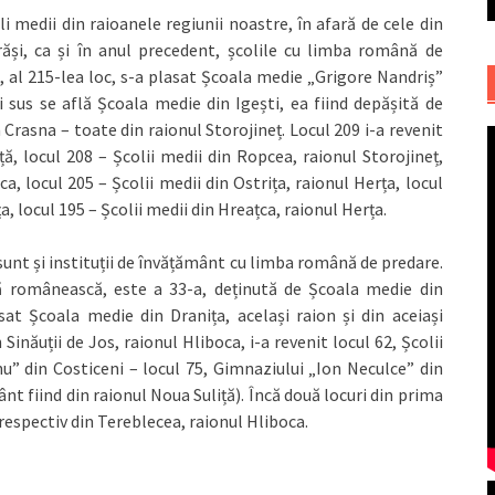
i medii din raioanele regiunii noastre, în afară de cele din
arăși, ca și în anul precedent, școlile cu limba română de
, al 215-lea loc, s-a plasat Școala medie „Grigore Nandriș”
 sus se află Școala medie din Igești, ea fiind depășită de
n Crasna – toate din raionul Storojineț. Locul 209 i-a revenit
ță, locul 208 – Școlii medii din Ropcea, raionul Storojineț,
ca, locul 205 – Școlii medii din Ostrița, raionul Herța, locul
a, locul 195 – Școlii medii din Hreațca, raionul Herța.
i sunt și instituții de învățământ cu limba română de predare.
ă românească, este a 33-a, deținută de Școala medie din
sat Școala medie din Dranița, același raion și din aceiași
inăuții de Jos, raionul Hliboca, i-a revenit locul 62, Școlii
nu” din Costiceni – locul 75, Gimnaziului „Ion Neculce” din
ânt fiind din raionul Noua Suliță). Încă două locuri din prima
i respectiv din Tereblecea, raionul Hliboca.