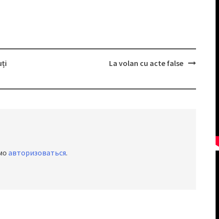
uți
La volan cu acte false
имо
авторизоваться
.