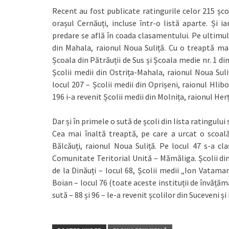
Recent au fost publicate ratingurile celor 215 școl
orașul Cernăuți, incluse într-o listă aparte. Și i
predare se află în coada clasamentului. Pe ultimul
din Mahala, raionul Noua Suliță. Cu o treaptă mai
Școala din Pătrăuții de Sus și Școala medie nr. 1 di
Școlii medii din Ostrița-Mahala, raionul Noua Suli
locul 207 – Școlii medii din Oprișeni, raionul Hlibo
196 i-a revenit Școlii medii din Molnița, raionul Herț
Dar și în primele o sută de școli din lista ratingulu
Cea mai înaltă treaptă, pe care a urcat o scoal
Bălcăuți, raionul Noua Suliță. Pe locul 47 s-a cla
Comunitate Teritorial Unită – Mămăliga. Școlii din S
de la Dinăuți – locul 68, Școlii medii „Ion Vatama
Boian – locul 76 (toate aceste instituții de învățăm
sută – 88 și 96 – le-a revenit școlilor din Suceveni ș