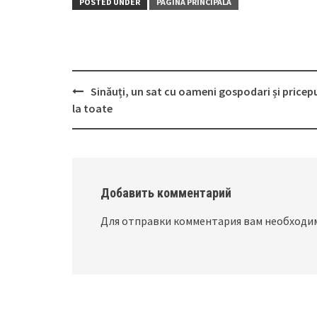
POSTED UNDER
PAGINA PRINCIPALĂ
Sinăuți, un sat cu oameni gospodari și pricep
Post
la toate
navigation
Добавить комментарий
Для отправки комментария вам необход