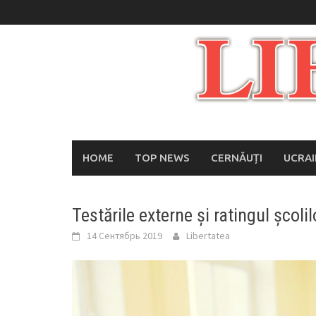
Skip
to
content
HOME
TOP NEWS
CERNĂUȚI
UCRA
Testările externe și ratingul școli
14 Сентябрь 2019
Libertatea