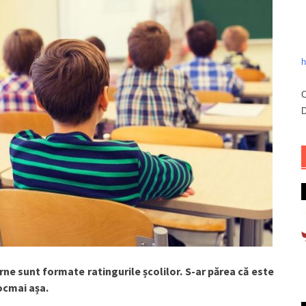
h
C
D
rne sunt formate ratingurile școlilor. S-ar părea că este
tocmai așa.