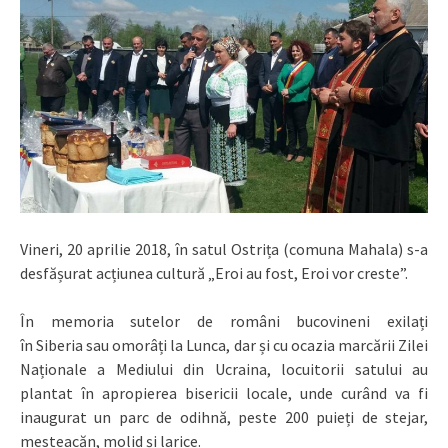
Vineri, 20 aprilie 2018, în satul Ostrița (comuna Mahala) s-a
desfășurat acțiunea cultură „Eroi au fost, Eroi vor creste”.
În memoria sutelor de români bucovineni exilați
în Siberia sau omorâți la Lunca, dar și cu ocazia marcării Zilei
Naționale a Mediului din Ucraina, locuitorii satului au
plantat în apropierea bisericii locale, unde curând va fi
inaugurat un parc de odihnă, peste 200 puieți de stejar,
mesteacăn, molid și larice.