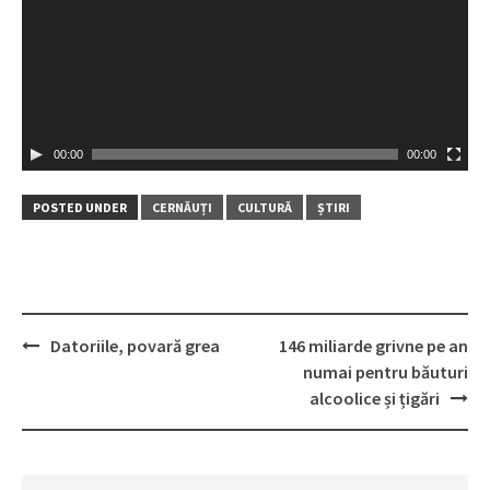
00:00
00:00
POSTED UNDER
CERNĂUȚI
CULTURĂ
ȘTIRI
Datoriile, povară grea
146 miliarde grivne pe an
Post
numai pentru băuturi
navigation
alcoolice și țigări