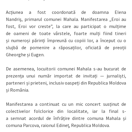
Acțiunea a fost coordonată de doamna Elena
Nandriş, primarul comunei Mahala. Manifestarea „Eroi au
fost, Eroi vor creste”, la care au participat o mulțime
de oameni de toate vârstele, foarte mulți fiind tineri
și numeroși părinți împreună cu copiii lor, a început cu o
slujbă de pomenire a răposaților, oficiată de preoții
Gheorghe și Eugen.
De asemenea, locuitorii comunei Mahala s-au bucurat de
prezența unui număr importat de invitați — jurnaliști,
parteneri și prieteni, inclusiv oaspeți din Republica Moldova
și România.
Manifestarea a continuat cu un mic concert susținut de
colectivelor folclorice din localitate, iar la final s-
a semnat acordul de înfrățire dintre comuna Mahala și
comuna Parcova, raionul Edineț, Republica Moldova.