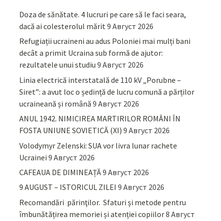
Doza de sănătate. 4 lucruri pe care să le faci seara,
dacă ai colesterolul mărit
9 Август 2026
Refugiații ucraineni au adus Poloniei mai mulți bani
decât a primit Ucraina sub formă de ajutor:
rezultatele unui studiu
9 Август 2026
Linia electrică interstatală de 110 kV „Porubne –
Siret”: a avut loc o ședință de lucru comună a părților
ucraineană și română
9 Август 2026
ANUL 1942. NIMICIREA MARTIRILOR ROMÂNI ÎN
FOSTA UNIUNE SOVIETICĂ (XI)
9 Август 2026
Volodymyr Zelenski: SUA vor livra lunar rachete
Ucrainei
9 Август 2026
CAFEAUA DE DIMINEAȚĂ
9 Август 2026
9 AUGUST – ISTORICUL ZILEI
9 Август 2026
Recomandări părinţilor. Sfaturi și metode pentru
îmbunătățirea memoriei și atenției copiilor
8 Август