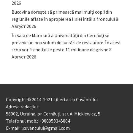
2026
Bucovina dorește să primească mai mulți copii din
regiunile aflate în apropierea liniei întâi a frontului
8
Август 2026
În Sala de Marmură a Universității din Cernăuți se
prevede un nou volum de lucrări de restaurare. În acest
scop vor fi cheltuite peste 11 milioane de grivne
8
Август 2026
Copyright © 2014-2021 Libertatea Cuvântului
Adresa redacției:
58002, Ucraina, or. Cernăuți, str. A. Mickiewicz, 5
Telefonul mob.: +380958345804
E-mail: lcuvantului@gmail.com