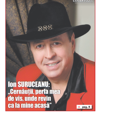
Буковина