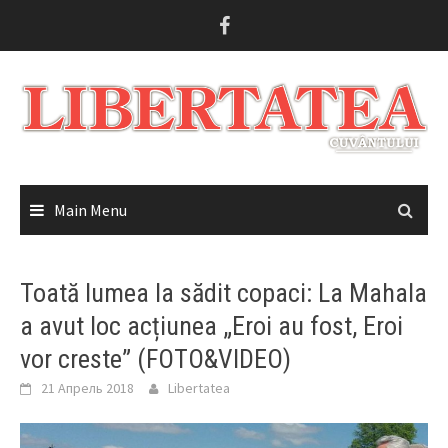
Skip
to
content
Main Menu
Toată lumea la sădit copaci: La Mahala
a avut loc acțiunea „Eroi au fost, Eroi
vor creste” (FOTO&VIDEO)
21 Апрель 2018
Libertatea