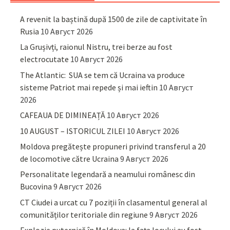
A revenit la baștină după 1500 de zile de captivitate în
Rusia
10 Август 2026
La Grușivți, raionul Nistru, trei berze au fost
electrocutate
10 Август 2026
The Atlantic: SUA se tem că Ucraina va produce
sisteme Patriot mai repede și mai ieftin
10 Август
2026
CAFEAUA DE DIMINEAȚĂ
10 Август 2026
10 AUGUST – ISTORICUL ZILEI
10 Август 2026
Moldova pregătește propuneri privind transferul a 20
de locomotive către Ucraina
9 Август 2026
Personalitate legendară a neamului românesc din
Bucovina
9 Август 2026
CT Ciudei a urcat cu 7 poziții în clasamentul general al
comunităților teritoriale din regiune
9 Август 2026