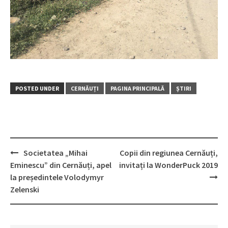
POSTED UNDER
CERNĂUȚI
PAGINA PRINCIPALĂ
ȘTIRI
Societatea „Mihai
Copii din regiunea Cernăuți,
Post
Eminescu” din Cernăuți, apel
invitați la WonderPuck 2019
navigation
la președintele Volodymyr
Zelenski