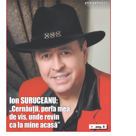
Буковина