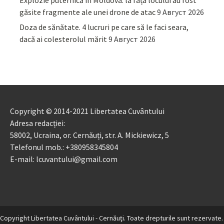
Explozie puternică în Moldova: la fața locului au fost
găsite fragmente ale unei drone de atac
9 Август 2026
Doza de sănătate. 4 lucruri pe care să le faci seara,
dacă ai colesterolul mărit
9 Август 2026
Copyright © 2014-2021 Libertatea Cuvântului
Adresa redacției:
58002, Ucraina, or. Cernăuți, str. A. Mickiewicz, 5
Telefonul mob.: +380958345804
E-mail: lcuvantului@gmail.com
Copyright Libertatea Cuvântului - Cernăuţi. Toate drepturile sunt rezervate.