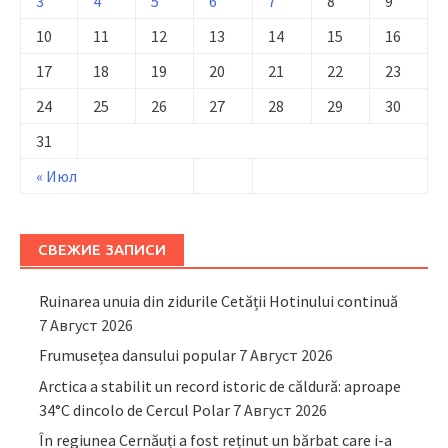
3
4
5
6
7
8
9
10
11
12
13
14
15
16
17
18
19
20
21
22
23
24
25
26
27
28
29
30
31
« Июл
СВЕЖИЕ ЗАПИСИ
Ruinarea unuia din zidurile Cetății Hotinului continuă
7 Август 2026
Frumusețea dansului popular
7 Август 2026
Arctica a stabilit un record istoric de căldură: aproape
34°C dincolo de Cercul Polar
7 Август 2026
În regiunea Cernăuți a fost reținut un bărbat care i-a