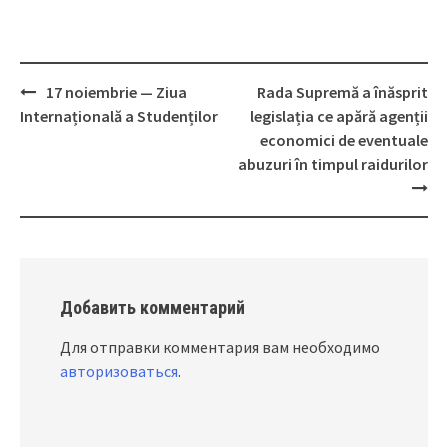
17 noiembrie — Ziua
Rada Supremă a înăsprit
Post
Internațională a Studenților
legislația ce apără agenții
navigation
economici de eventuale
abuzuri în timpul raidurilor
Добавить комментарий
Для отправки комментария вам необходимо
авторизоваться
.