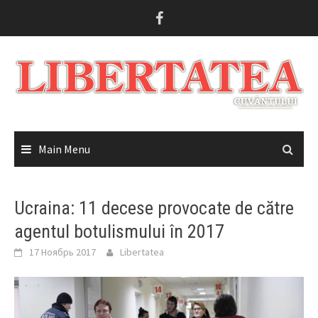
Skip
to
content
Main Menu
Ucraina: 11 decese provocate de către
agentul botulismului în 2017
17 Ноябрь 2017
Libertatea