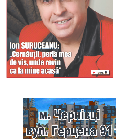
Буковина