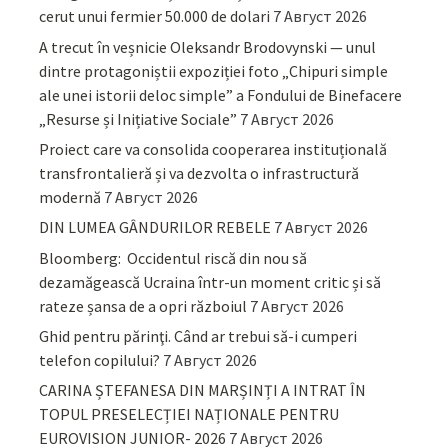
cerut unui fermier 50.000 de dolari
7 Август 2026
A trecut în veșnicie Oleksandr Brodovynski — unul
dintre protagoniștii expoziției foto „Chipuri simple
ale unei istorii deloc simple” a Fondului de Binefacere
„Resurse și Inițiative Sociale”
7 Август 2026
Proiect care va consolida cooperarea instituțională
transfrontalieră și va dezvolta o infrastructură
modernă
7 Август 2026
DIN LUMEA GÂNDURILOR REBELE
7 Август 2026
Bloomberg: Occidentul riscă din nou să
dezamăgească Ucraina într-un moment critic și să
rateze șansa de a opri războiul
7 Август 2026
Ghid pentru părinţi. Când ar trebui să-i cumperi
telefon copilului?
7 Август 2026
CARINA ȘTEFANESA DIN MARȘINȚI A INTRAT ÎN
TOPUL PRESELECȚIEI NAȚIONALE PENTRU
EUROVISION JUNIOR- 2026
7 Август 2026