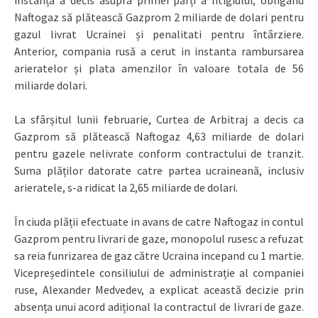
instanța a decis asupra primei părți a litigiului, obligând
Naftogaz să plătească Gazprom 2 miliarde de dolari pentru
gazul livrat Ucrainei și penalitati pentru întârziere.
Anterior, compania rusă a cerut in instanta rambursarea
arieratelor și plata amenzilor în valoare totala de 56
miliarde dolari.
La sfârșitul lunii februarie, Curtea de Arbitraj a decis ca
Gazprom să plătească Naftogaz 4,63 miliarde de dolari
pentru gazele nelivrate conform contractului de tranzit.
Suma plăților datorate catre partea ucraineană, inclusiv
arieratele, s-a ridicat la 2,65 miliarde de dolari.
În ciuda plății efectuate in avans de catre Naftogaz in contul
Gazprom pentru livrari de gaze, monopolul rusesc a refuzat
sa reia funrizarea de gaz către Ucraina incepand cu 1 martie.
Vicepreședintele consiliului de administrație al companiei
ruse, Alexander Medvedev, a explicat această decizie prin
absența unui acord adițional la contractul de livrari de gaze.