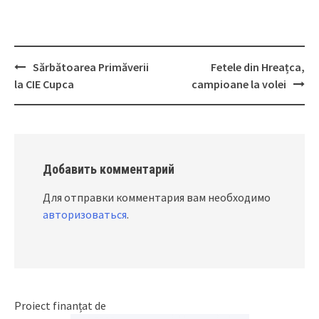
Sărbătoarea Primăverii
Fetele din Hreațca,
Post
la CIE Cupca
campioane la volei
navigation
Добавить комментарий
Для отправки комментария вам необходимо
авторизоваться
.
Proiect finanțat de