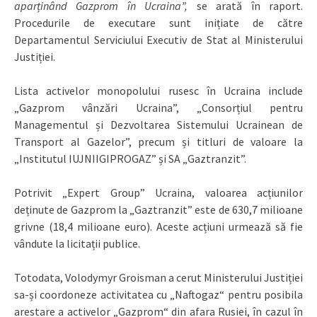
aparținând Gazprom în Ucraina”,
se arată în raport.
Procedurile de executare sunt inițiate de către
Departamentul Serviciului Executiv de Stat al Ministerului
Justiției.
Lista activelor monopolului rusesc în Ucraina include
„Gazprom vânzări Ucraina”, „Consorțiul pentru
Managementul și Dezvoltarea Sistemului Ucrainean de
Transport al Gazelor”, precum și titluri de valoare la
„Institutul IUJNIIGIPROGAZ” și SA „Gaztranzit”.
Potrivit „Expert Group” Ucraina, valoarea acțiunilor
deținute de Gazprom la „Gaztranzit” este de 630,7 milioane
grivne (18,4 milioane euro). Aceste acțiuni urmează să fie
vândute la licitații publice.
Totodata, Volodymyr Groisman a cerut Ministerului Justiției
sa-și coordoneze activitatea cu „Naftogaz“ pentru posibila
arestare a activelor „Gazprom“ din afara Rusiei, în cazul în