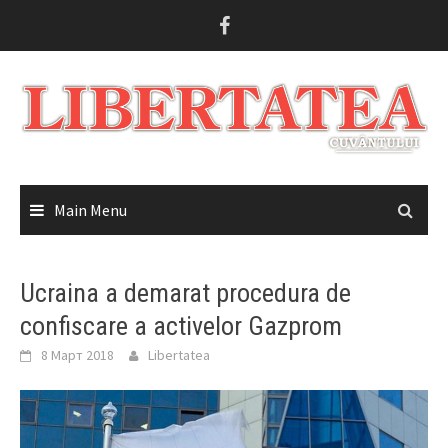
Skip
to
content
Main Menu
Ucraina a demarat procedura de
confiscare a activelor Gazprom
8 Март 2018
Libertatea