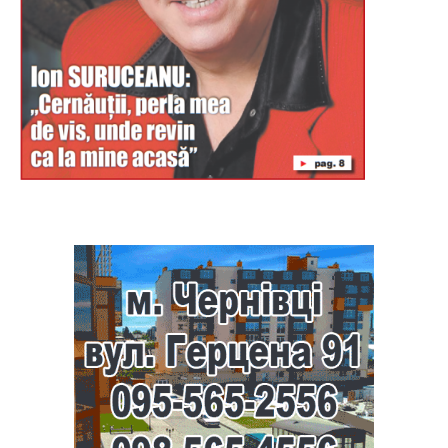
Буковина