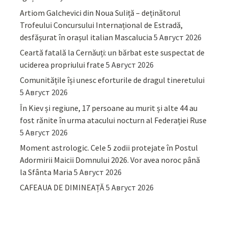
Artiom Galchevici din Noua Suliță – deținătorul
Trofeului Concursului Internațional de Estradă,
desfășurat în orașul italian Mascalucia
5 Август 2026
Ceartă fatală la Cernăuți: un bărbat este suspectat de
uciderea propriului frate
5 Август 2026
Comunitățile își unesc eforturile de dragul tineretului
5 Август 2026
În Kiev și regiune, 17 persoane au murit și alte 44 au
fost rănite în urma atacului nocturn al Federației Ruse
5 Август 2026
Moment astrologic. Cele 5 zodii protejate în Postul
Adormirii Maicii Domnului 2026. Vor avea noroc până
la Sfânta Maria
5 Август 2026
CAFEAUA DE DIMINEAȚĂ
5 Август 2026