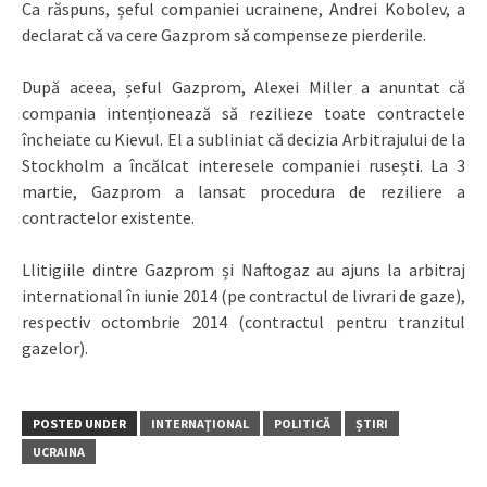
Ca răspuns, șeful companiei ucrainene, Andrei Kobolev, a
declarat că va cere Gazprom să compenseze pierderile.
După aceea, șeful Gazprom, Alexei Miller a anuntat că
compania intenționează să rezilieze toate contractele
încheiate cu Kievul. El a subliniat că decizia Arbitrajului de la
Stockholm a încălcat interesele companiei rusești. La 3
martie, Gazprom a lansat procedura de reziliere a
contractelor existente.
Llitigiile dintre Gazprom și Naftogaz au ajuns la arbitraj
international în iunie 2014 (pe contractul de livrari de gaze),
respectiv octombrie 2014 (contractul pentru tranzitul
gazelor).
POSTED UNDER
INTERNAŢIONAL
POLITICĂ
ȘTIRI
UCRAINA