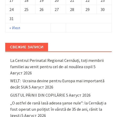
17
18
19
20
21
22
23
24
25
26
27
28
29
30
31
« Июл
СВЕЖИЕ ЗАПИСИ
La Centrul Perinatal Regional Cernăuți, toți membrii
familiei au venit pentru cel de-al nouălea copil
5
Август 2026
WELT: Ucraina devine pentru Europa mai importantă
decât SUA
5 Август 2026
GUSTUL PÂINII DIN COPILĂRIE
5 Август 2026
„O astfel de rană lasă adesea șanse nule”: la Cernăuți a
fost operat un polițist în vârstă de 35 de ani, rănit la
Igești
5 Август 2026