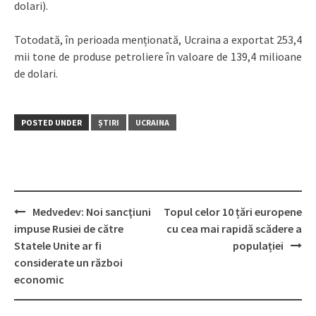
dolari).
Totodată, în perioada menționată, Ucraina a exportat 253,4
mii tone de produse petroliere în valoare de 139,4 milioane
de dolari.
POSTED UNDER
ȘTIRI
UCRAINA
Medvedev: Noi sancţiuni
Topul celor 10 țări europene
Post
impuse Rusiei de către
cu cea mai rapidă scădere a
navigation
Statele Unite ar fi
populației
considerate un război
economic