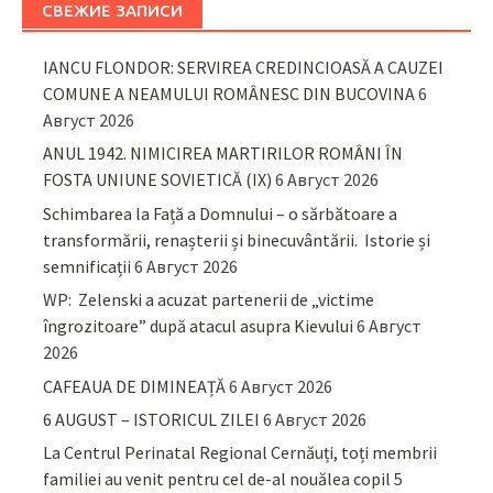
СВЕЖИЕ ЗАПИСИ
IANCU FLONDOR: SERVIREA CREDINCIOASĂ A CAUZEI
COMUNE A NEAMULUI ROMÂNESC DIN BUCOVINA
6
Август 2026
ANUL 1942. NIMICIREA MARTIRILOR ROMÂNI ÎN
FOSTA UNIUNE SOVIETICĂ (IX)
6 Август 2026
Schimbarea la Față a Domnului – o sărbătoare a
transformării, renașterii și binecuvântării. Istorie și
semnificații
6 Август 2026
WP: Zelenski a acuzat partenerii de „victime
îngrozitoare” după atacul asupra Kievului
6 Август
2026
CAFEAUA DE DIMINEAȚĂ
6 Август 2026
6 AUGUST – ISTORICUL ZILEI
6 Август 2026
La Centrul Perinatal Regional Cernăuți, toți membrii
familiei au venit pentru cel de-al nouălea copil
5