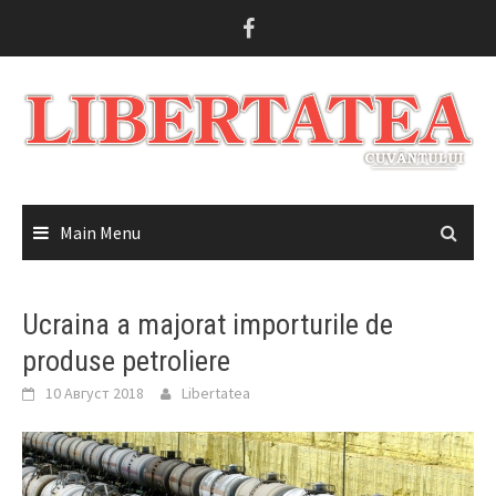
Skip
to
content
Main Menu
Ucraina a majorat importurile de
produse petroliere
10 Август 2018
Libertatea