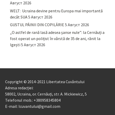
Август 2026
WELT: Ucraina devine pentru Europa mai importantă
decât SUA
5 Август 2026
GUSTUL PÂINII DIN COPILĂRIE
5 Август 2026
„O astfel de rană lasă adesea șanse nule”: la Cernăuți a
fost operat un polițist în vârstă de 35 de ani, rănit la
Igești
5 Август 2026
Copyright © 2014-2021 Libertatea Cuvântului
Adresa redacției:
58002, Ucraina, or. Cernăuți, str. A. Mickiewicz, 5
Telefonul mob.: +380958345804
E-mail: lcuvantului@gmail.com